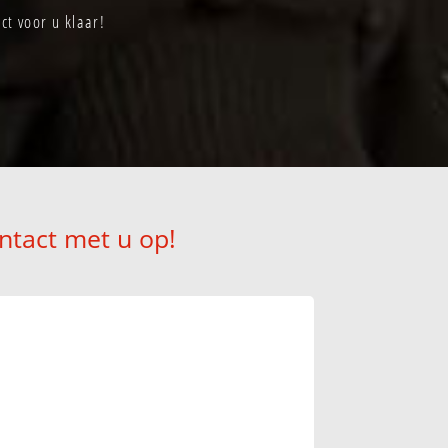
ct voor u klaar!
ntact met u op!