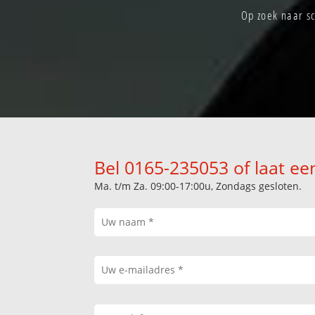
Op zoek naar sc
Bel 0165-235053 of laat ee
Ma. t/m Za. 09:00-17:00u, Zondags gesloten.