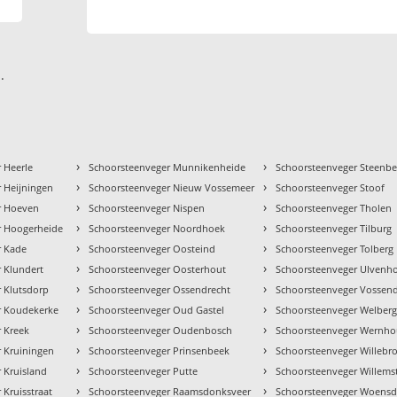
.
›
›
 Heerle
Schoorsteenveger Munnikenheide
Schoorsteenveger Steenb
›
›
 Heijningen
Schoorsteenveger Nieuw Vossemeer
Schoorsteenveger Stoof
›
›
r Hoeven
Schoorsteenveger Nispen
Schoorsteenveger Tholen
›
›
r Hoogerheide
Schoorsteenveger Noordhoek
Schoorsteenveger Tilburg
›
›
r Kade
Schoorsteenveger Oosteind
Schoorsteenveger Tolberg
›
›
 Klundert
Schoorsteenveger Oosterhout
Schoorsteenveger Ulvenh
›
›
 Klutsdorp
Schoorsteenveger Ossendrecht
Schoorsteenveger Vossen
›
›
r Koudekerke
Schoorsteenveger Oud Gastel
Schoorsteenveger Welber
›
›
 Kreek
Schoorsteenveger Oudenbosch
Schoorsteenveger Wernho
›
›
 Kruiningen
Schoorsteenveger Prinsenbeek
Schoorsteenveger Willebr
›
›
 Kruisland
Schoorsteenveger Putte
Schoorsteenveger Willems
›
›
 Kruisstraat
Schoorsteenveger Raamsdonksveer
Schoorsteenveger Woensd