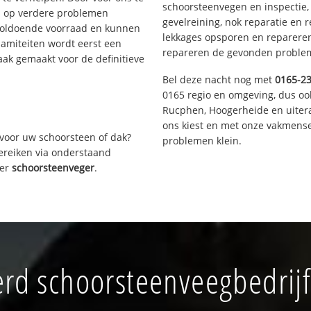
schoorsteenvegen en inspectie,
s op verdere problemen
gevelreining, nok reparatie en 
voldoende voorraad en kunnen
lekkages opsporen en repareren.
lamiteiten wordt eerst een
repareren de gevonden problem
aak gemaakt voor de definitieve
Bel deze nacht nog met
0165-2
0165 regio en omgeving, dus oo
Rucphen, Hoogerheide en uiter
ons kiest en met onze vakmense
voor uw schoorsteen of dak?
problemen klein.
bereiken via onderstaand
ver
schoorsteenveger
.
rd schoorsteenveegbedrijf