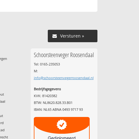
Versturen »
Schoorsteenveger Roosendaal
ergen
Tel: 0165-235053
M:
info@schoorsteenvegerroosendaal.nl
Bedrijfsgegevens
out
KVK: 81420382
daal
BTW: NL8620.828.33.B01
g
IBAN: NL65 ABNA 0493 9717 93
ut
ord
tad
recht