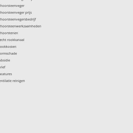
choorsteenveger
choorsteenveger prijs
choorsteenvegersbedrijf
choorsteenwerkzaamheden
choorstenen
lecht rookkanaal
tookkosten
tormschade
ubsidie
rief
acatures
entilatie reinigen