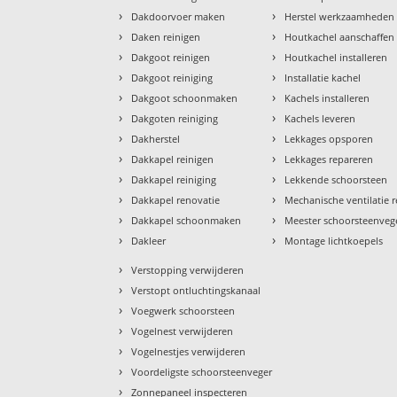
›
›
Dakdoorvoer maken
Herstel werkzaamheden
›
›
Daken reinigen
Houtkachel aanschaffen
›
›
Dakgoot reinigen
Houtkachel installeren
›
›
Dakgoot reiniging
Installatie kachel
›
›
Dakgoot schoonmaken
Kachels installeren
›
›
Dakgoten reiniging
Kachels leveren
›
›
Dakherstel
Lekkages opsporen
›
›
Dakkapel reinigen
Lekkages repareren
›
›
Dakkapel reiniging
Lekkende schoorsteen
›
›
Dakkapel renovatie
Mechanische ventilatie r
›
›
Dakkapel schoonmaken
Meester schoorsteenveg
›
›
Dakleer
Montage lichtkoepels
›
Verstopping verwijderen
›
Verstopt ontluchtingskanaal
›
Voegwerk schoorsteen
›
Vogelnest verwijderen
›
Vogelnestjes verwijderen
›
Voordeligste schoorsteenveger
›
Zonnepaneel inspecteren