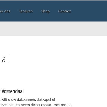
er ons
Tarieven
Shop
Contact
aal
r
Vossendaal
 wilt u uw dakpannen, dakkapel of
arzel niet en neem direct contact met ons op