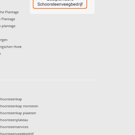
he Plantage
 Plantage
-plantage
ergen
ergschen Hoek
e
choorsteenkap
choorsteenkap monteren
choorsteenkap plaatsen
choorsteenplateau
choorsteenservices
choorsteenveegbedrijf