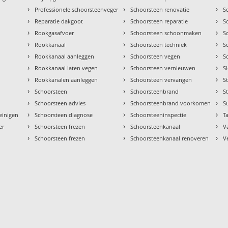
›
›
›
Professionele schoorsteenveger
Schoorsteen renovatie
S
›
›
›
Reparatie dakgoot
Schoorsteen reparatie
S
›
›
›
Rookgasafvoer
Schoorsteen schoonmaken
S
›
›
›
Rookkanaal
Schoorsteen techniek
S
›
›
›
Rookkanaal aanleggen
Schoorsteen vegen
S
›
›
›
Rookkanaal laten vegen
Schoorsteen vernieuwen
S
›
›
›
Rookkanalen aanleggen
Schoorsteen vervangen
S
›
›
›
Schoorsteen
Schoorsteenbrand
S
›
›
›
Schoorsteen advies
Schoorsteenbrand voorkomen
S
›
›
›
einigen
Schoorsteen diagnose
Schoorsteeninspectie
Ta
›
›
›
er
Schoorsteen frezen
Schoorsteenkanaal
V
›
›
›
Schoorsteen frezen
Schoorsteenkanaal renoveren
V