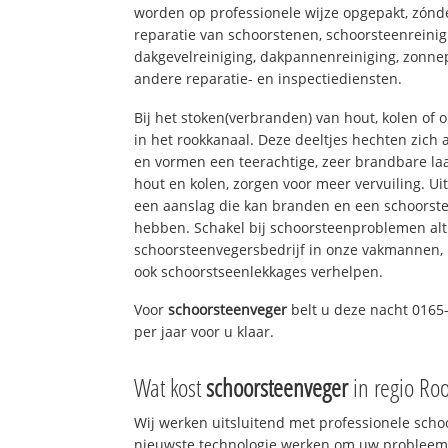
worden op professionele wijze opgepakt, zónd
reparatie van schoorstenen, schoorsteenreinig
dakgevelreiniging, dakpannenreiniging, zon
andere reparatie- en inspectiediensten.
Bij het stoken(verbranden) van hout, kolen of
in het rookkanaal. Deze deeltjes hechten zich
en vormen een teerachtige, zeer brandbare laa
hout en kolen, zorgen voor meer vervuiling. Ui
een aanslag die kan branden en een schoorste
hebben. Schakel bij schoorsteenproblemen alt
schoorsteenvegersbedrijf in onze vakmannen, 
ook schoorstseenlekkages verhelpen.
Voor
schoorsteenveger
belt u deze nacht 0165
per jaar voor u klaar.
Wat kost
schoorsteenveger
in regio Ro
Wij werken uitsluitend met professionele sch
nieuwste technologie werken om uw probleem 