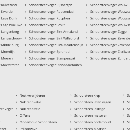
›
›
r Kuivezand
Schoorsteenveger Rijsbergen
Schoorsteenveger Wouw
›
›
 Kwartier
Schoorsteenveger Roosendaal
Schoorsteenveger Wouwsc
›
›
r Lage Donk
Schoorsteenveger Rucphen
Schoorsteenveger Wouwse
›
›
r Lage zwaluwe
Schoorsteenveger Schijf
Schoorsteenveger Wouwse
›
›
r Langenberg
Schoorsteenveger Sint Annaland
Schoorsteenveger Zegge
›
›
r Langeschouw
Schoorsteenveger Sint Willebrord
Schoorsteenveger Zevenb
›
›
r Middelburg
Schoorsteenveger Sint-Maartensdijk
Schoorsteenveger Zevenb
›
›
 Moerdijk
Schoorsteenveger Sprundel
Schoorsteenveger Zierikze
›
›
r Moeren
Schoorsteenveger Stampersgat
Schoorsteenveger Zundert
›
 Moerstraten
Schoorsteenveger Standdaarbuiten
›
›
›
Nest verwijderen
Schoorsteen klep
S
›
›
›
Nok renovatie
Schoorsteen laten vegen
S
›
›
›
teenveger
Nok reparatie
Schoorsteen lekkage
S
›
›
›
Offerte
Schoorsteen metselen
S
›
›
›
r
Onderhoud Schoorsteen
Schoorsteen onderhoud
S
›
›
›
eger
Prijsopgave
Schoorsteen plaatsen
S