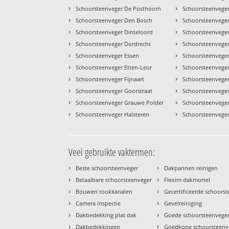
›
›
Schoorsteenveger De Posthoorn
Schoorsteenvege
›
›
Schoorsteenveger Den Bosch
Schoorsteenveger
›
›
Schoorsteenveger Dinteloord
Schoorsteenvege
›
›
Schoorsteenveger Dordrecht
Schoorsteenvege
›
›
Schoorsteenveger Essen
Schoorsteenvege
›
›
Schoorsteenveger Etten-Leur
Schoorsteenvege
›
›
Schoorsteenveger Fijnaart
Schoorsteenvege
›
›
Schoorsteenveger Goorstraat
Schoorsteenveger
›
›
Schoorsteenveger Grauwe Polder
Schoorsteenvege
›
›
Schoorsteenveger Halsteren
Schoorsteenveger
Veel gebruikte vaktermen:
›
›
Beste schoorsteenveger
Dakpannen reinigen
›
›
Betaalbare schoorsteenveger
Flexim dakmortel
›
›
Bouwen rookkanalen
Gecertificeerde schoors
›
›
Camera inspectie
Gevelreiniging
›
›
Dakbedekking plat dak
Goede schoorsteenvege
›
›
Dakbedekkingen
Goedkope schoorsteenv