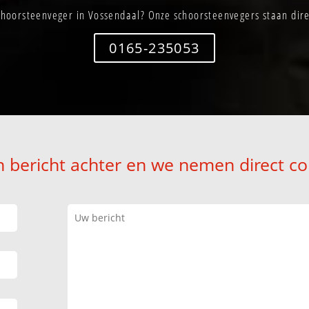
hoorsteenveger in Vossendaal? Onze schoorsteenvegers staan dire
0165-235053
n bericht achter en we nemen direct co