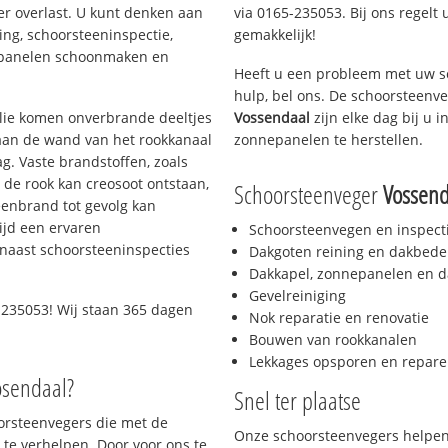
er overlast. U kunt denken aan
via 0165-235053. Bij ons regelt 
ing, schoorsteeninspectie,
gemakkelijk!
nepanelen schoonmaken en
Heeft u een probleem met uw s
hulp, bel ons. De schoorsteenv
 olie komen onverbrande deeltjes
Vossendaal
zijn elke dag bij u
 aan de wand van het rookkanaal
zonnepanelen te herstellen.
g. Vaste brandstoffen, zoals
t de rook kan creosoot ontstaan,
Schoorsteenveger
Vossend
enbrand tot gevolg kan
ijd een ervaren
Schoorsteenvegen en inspect
naast schoorsteeninspecties
Dakgoten reining en dakbede
Dakkapel, zonnepanelen en d
Gevelreiniging
-235053! Wij staan 365 dagen
Nok reparatie en renovatie
Bouwen van rookkanalen
Lekkages opsporen en repare
osendaal?
Snel ter plaatse
oorsteenvegers die met de
Onze schoorsteenvegers helpen 
te verhelpen. Door voor ons te