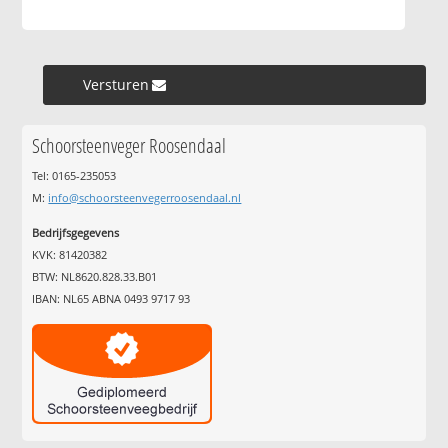
Versturen »
Schoorsteenveger Roosendaal
Tel: 0165-235053
M:
info@schoorsteenvegerroosendaal.nl
Bedrijfsgegevens
KVK: 81420382
BTW: NL8620.828.33.B01
IBAN: NL65 ABNA 0493 9717 93