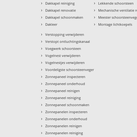
›
›
Dakkapel reiniging
Lekkende schoorsteen
›
›
Dakkapel renovatie
Mechanische ventilatie r
›
›
Dakkapel schoonmaken
Meester schoorsteenveg
›
›
Dakleer
Montage lichtkoepels
›
Verstopping verwijderen
›
Verstopt ontluchtingskanaal
›
Voegwerk schoorsteen
›
Vogelnest verwijderen
›
Vogelnestjes verwijderen
›
Voordeligste schoorsteenveger
›
Zonnepaneel inspecteren
›
Zonnepaneel onderhoud
›
Zonnepaneel reinigen
›
Zonnepaneel reiniging
›
Zonnepaneel schoonmaken
›
Zonnepanelen inspecteren
›
Zonnepanelen onderhoud
›
Zonnepanelen reinigen
›
Zonnepanelen reiniging