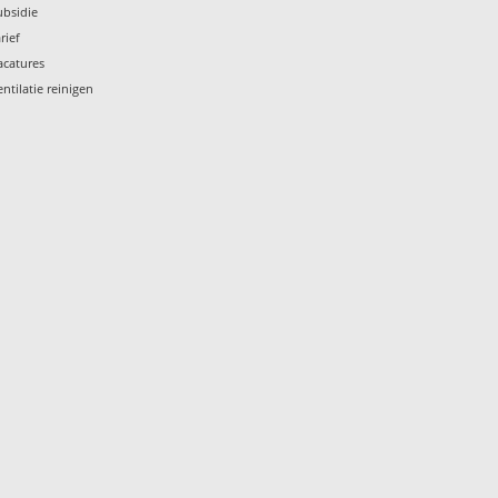
ubsidie
rief
acatures
entilatie reinigen