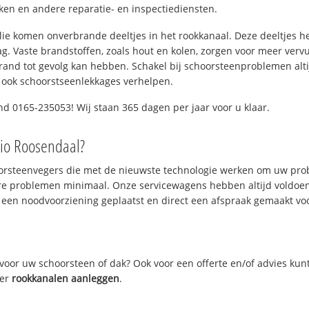
n en andere reparatie- en inspectiediensten.
 olie komen onverbrande deeltjes in het rookkanaal. Deze deeltjes 
. Vaste brandstoffen, zoals hout en kolen, zorgen voor meer vervui
and tot gevolg kan hebben. Schakel bij schoorsteenproblemen alti
 ook schoorstseenlekkages verhelpen.
nd 0165-235053! Wij staan 365 dagen per jaar voor u klaar.
gio Roosendaal?
oorsteenvegers die met de nieuwste technologie werken om uw prob
re problemen minimaal. Onze servicewagens hebben altijd voldoe
 een noodvoorziening geplaatst en direct een afspraak gemaakt voor
oor uw schoorsteen of dak? Ook voor een offerte en/of advies kun
ver
rookkanalen aanleggen
.