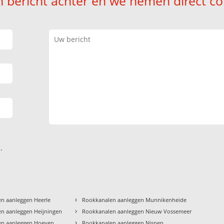
n bericht achter en we nemen direct co
.
›
n aanleggen Heerle
Rookkanalen aanleggen Munnikenheide
›
n aanleggen Heijningen
Rookkanalen aanleggen Nieuw Vossemeer
›
en aanleggen Hoeven
Rookkanalen aanleggen Nispen