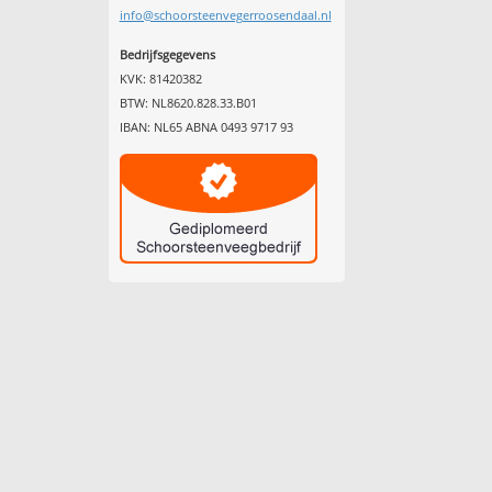
info@schoorsteenvegerroosendaal.nl
Bedrijfsgegevens
KVK: 81420382
BTW: NL8620.828.33.B01
IBAN: NL65 ABNA 0493 9717 93