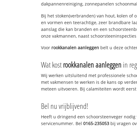
dakpannenreiniging, zonnepanelen schoonmake
Bij het stoken(verbranden) van hout, kolen of
en vormen een teerachtige, zeer brandbare laag
aanslag die kan branden en een schoorsteenbr
onze vakmannen, naast schoorsteeninspecties
Voor
rookkanalen aanleggen
belt u deze ochte
Wat kost
rookkanalen aanleggen
in re
Wij werken uitsluitend met professionele sch
met vakmensen te werken is de kans op verde
meteen uitvoeren. Bij calamiteiten wordt eerst
Bel nu vrijblijvend!
Heeft u dringend een schoorsteenveger nodig v
servicenummer. Bel
0165-235053
bij vragen o