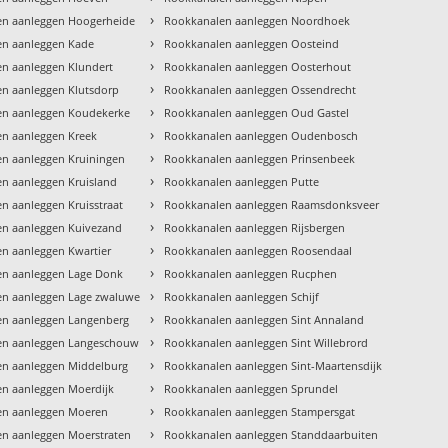
›
en aanleggen Hoogerheide
Rookkanalen aanleggen Noordhoek
›
en aanleggen Kade
Rookkanalen aanleggen Oosteind
›
n aanleggen Klundert
Rookkanalen aanleggen Oosterhout
›
n aanleggen Klutsdorp
Rookkanalen aanleggen Ossendrecht
›
en aanleggen Koudekerke
Rookkanalen aanleggen Oud Gastel
›
n aanleggen Kreek
Rookkanalen aanleggen Oudenbosch
›
n aanleggen Kruiningen
Rookkanalen aanleggen Prinsenbeek
›
n aanleggen Kruisland
Rookkanalen aanleggen Putte
›
n aanleggen Kruisstraat
Rookkanalen aanleggen Raamsdonksveer
›
n aanleggen Kuivezand
Rookkanalen aanleggen Rijsbergen
›
n aanleggen Kwartier
Rookkanalen aanleggen Roosendaal
›
en aanleggen Lage Donk
Rookkanalen aanleggen Rucphen
›
n aanleggen Lage zwaluwe
Rookkanalen aanleggen Schijf
›
en aanleggen Langenberg
Rookkanalen aanleggen Sint Annaland
›
en aanleggen Langeschouw
Rookkanalen aanleggen Sint Willebrord
›
n aanleggen Middelburg
Rookkanalen aanleggen Sint-Maartensdijk
›
n aanleggen Moerdijk
Rookkanalen aanleggen Sprundel
›
en aanleggen Moeren
Rookkanalen aanleggen Stampersgat
›
n aanleggen Moerstraten
Rookkanalen aanleggen Standdaarbuiten