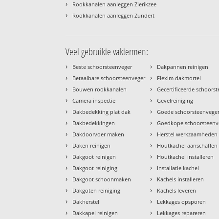
›
Rookkanalen aanleggen Zierikzee
›
Rookkanalen aanleggen Zundert
Veel gebruikte vaktermen:
›
›
Beste schoorsteenveger
Dakpannen reinigen
›
›
Betaalbare schoorsteenveger
Flexim dakmortel
›
›
Bouwen rookkanalen
Gecertificeerde schoors
›
›
Camera inspectie
Gevelreiniging
›
›
Dakbedekking plat dak
Goede schoorsteenvege
›
›
Dakbedekkingen
Goedkope schoorsteenv
›
›
Dakdoorvoer maken
Herstel werkzaamheden
›
›
Daken reinigen
Houtkachel aanschaffen
›
›
Dakgoot reinigen
Houtkachel installeren
›
›
Dakgoot reiniging
Installatie kachel
›
›
Dakgoot schoonmaken
Kachels installeren
›
›
Dakgoten reiniging
Kachels leveren
›
›
Dakherstel
Lekkages opsporen
›
›
Dakkapel reinigen
Lekkages repareren