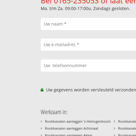
Bel 0165-235053 of laat ee
Ma. t/m Za. 09:00-17:00u, Zondags gesloten.
Uw gegevens worden versleuteld verzonden
Werkzaam in:
›
›
Rookkanalen aanleggen 's-Hertogenbosch
Rookkanale
›
›
Rookkanalen aanleggen Achtmaal
Rookkanale
›
›
Rookkanalen aanleggen Akker
Rookkanal