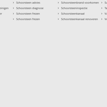
›
›
›
Schoorsteen advies
Schoorsteenbrand voorkomen
S
›
›
›
einigen
Schoorsteen diagnose
Schoorsteeninspectie
Ta
›
›
›
er
Schoorsteen frezen
Schoorsteenkanaal
V
›
›
›
Schoorsteen frezen
Schoorsteenkanaal renoveren
V