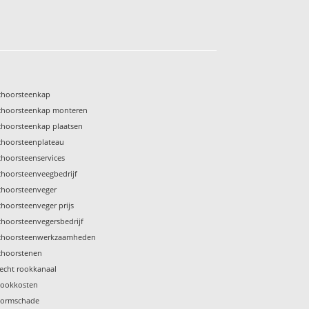
choorsteenkap
choorsteenkap monteren
choorsteenkap plaatsen
choorsteenplateau
choorsteenservices
choorsteenveegbedrijf
choorsteenveger
choorsteenveger prijs
choorsteenvegersbedrijf
choorsteenwerkzaamheden
choorstenen
lecht rookkanaal
tookkosten
tormschade