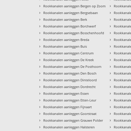
›
›
Rookkanalen aanleggen Bergen op Zoom
Rookkanal
›
›
Rookkanalen aanleggen Bergsebaan
Rookkanal
›
›
Rookkanalen aanleggen Berk
Rookkanale
›
›
Rookkanalen aanleggen Borchwerf
Rookkanale
›
›
Rookkanalen aanleggen Bosschenhoofd
Rookkanal
›
›
Rookkanalen aanleggen Breda
Rookkanale
›
›
Rookkanalen aanleggen Buis
Rookkanale
›
›
Rookkanalen aanleggen Centrum
Rookkanale
›
›
Rookkanalen aanleggen De Kreek
Rookkanale
›
›
Rookkanalen aanleggen De Posthoorn
Rookkanale
›
›
Rookkanalen aanleggen Den Bosch
Rookkanale
›
›
Rookkanalen aanleggen Dinteloord
Rookkanal
›
›
Rookkanalen aanleggen Dordrecht
Rookkanale
›
›
Rookkanalen aanleggen Essen
Rookkanal
›
›
Rookkanalen aanleggen Etten-Leur
Rookkanal
›
›
Rookkanalen aanleggen Fijnaart
Rookkanale
›
›
Rookkanalen aanleggen Goorstraat
Rookkanale
›
›
Rookkanalen aanleggen Grauwe Polder
Rookkanal
›
›
Rookkanalen aanleggen Halsteren
Rookkanale