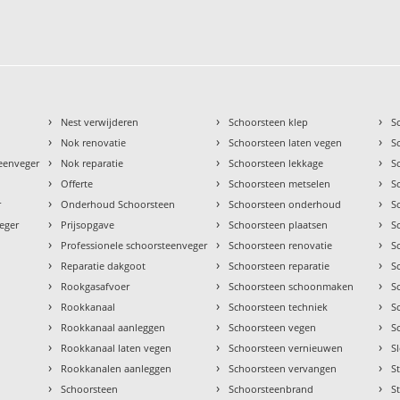
›
›
›
Nest verwijderen
Schoorsteen klep
S
›
›
›
Nok renovatie
Schoorsteen laten vegen
S
›
›
›
teenveger
Nok reparatie
Schoorsteen lekkage
S
›
›
›
Offerte
Schoorsteen metselen
S
›
›
›
r
Onderhoud Schoorsteen
Schoorsteen onderhoud
S
›
›
›
eger
Prijsopgave
Schoorsteen plaatsen
S
›
›
›
Professionele schoorsteenveger
Schoorsteen renovatie
S
›
›
›
Reparatie dakgoot
Schoorsteen reparatie
S
›
›
›
Rookgasafvoer
Schoorsteen schoonmaken
S
›
›
›
Rookkanaal
Schoorsteen techniek
S
›
›
›
Rookkanaal aanleggen
Schoorsteen vegen
S
›
›
›
Rookkanaal laten vegen
Schoorsteen vernieuwen
S
›
›
›
Rookkanalen aanleggen
Schoorsteen vervangen
S
›
›
›
Schoorsteen
Schoorsteenbrand
S