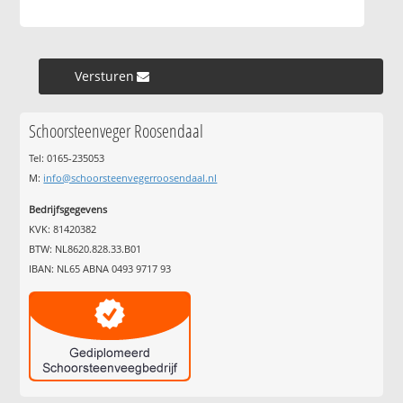
Versturen »
Schoorsteenveger Roosendaal
Tel: 0165-235053
M:
info@schoorsteenvegerroosendaal.nl
Bedrijfsgegevens
KVK: 81420382
BTW: NL8620.828.33.B01
IBAN: NL65 ABNA 0493 9717 93