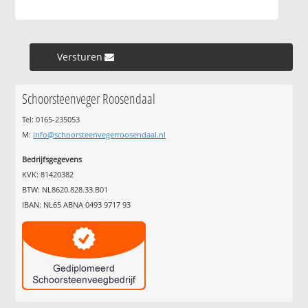
Versturen »
Schoorsteenveger Roosendaal
Tel: 0165-235053
M:
info@schoorsteenvegerroosendaal.nl
Bedrijfsgegevens
KVK: 81420382
BTW: NL8620.828.33.B01
IBAN: NL65 ABNA 0493 9717 93