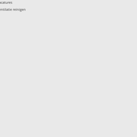
acatures
entilatie reinigen