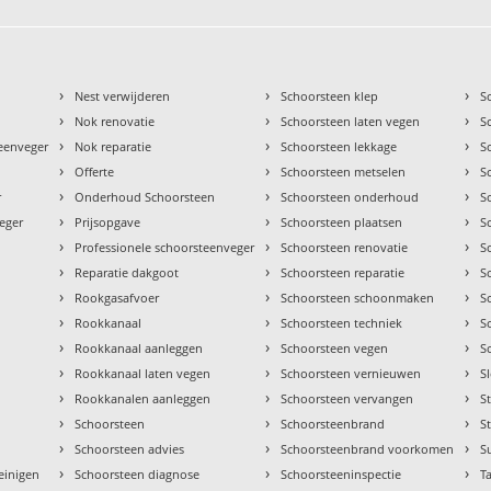
›
›
›
Nest verwijderen
Schoorsteen klep
S
›
›
›
Nok renovatie
Schoorsteen laten vegen
S
›
›
›
teenveger
Nok reparatie
Schoorsteen lekkage
S
›
›
›
Offerte
Schoorsteen metselen
S
›
›
›
r
Onderhoud Schoorsteen
Schoorsteen onderhoud
S
›
›
›
eger
Prijsopgave
Schoorsteen plaatsen
S
›
›
›
Professionele schoorsteenveger
Schoorsteen renovatie
S
›
›
›
Reparatie dakgoot
Schoorsteen reparatie
S
›
›
›
Rookgasafvoer
Schoorsteen schoonmaken
S
›
›
›
Rookkanaal
Schoorsteen techniek
S
›
›
›
Rookkanaal aanleggen
Schoorsteen vegen
S
›
›
›
Rookkanaal laten vegen
Schoorsteen vernieuwen
S
›
›
›
Rookkanalen aanleggen
Schoorsteen vervangen
S
›
›
›
Schoorsteen
Schoorsteenbrand
S
›
›
›
Schoorsteen advies
Schoorsteenbrand voorkomen
S
›
›
›
einigen
Schoorsteen diagnose
Schoorsteeninspectie
Ta