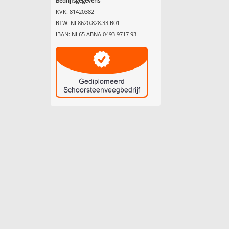
Bedrijfsgegevens
KVK: 81420382
BTW: NL8620.828.33.B01
IBAN: NL65 ABNA 0493 9717 93