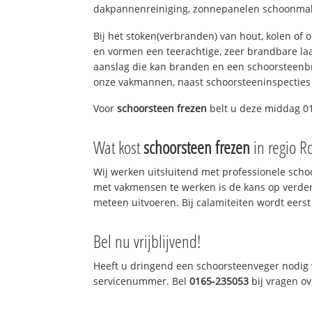
dakpannenreiniging, zonnepanelen schoonmake
Bij het stoken(verbranden) van hout, kolen of
en vormen een teerachtige, zeer brandbare laag
aanslag die kan branden en een schoorsteenbr
onze vakmannen, naast schoorsteeninspecties
Voor
schoorsteen frezen
belt u deze middag 01
Wat kost
schoorsteen frezen
in regio R
Wij werken uitsluitend met professionele sch
met vakmensen te werken is de kans op verde
meteen uitvoeren. Bij calamiteiten wordt eerst
Bel nu vrijblijvend!
Heeft u dringend een schoorsteenveger nodig v
servicenummer. Bel
0165-235053
bij vragen o