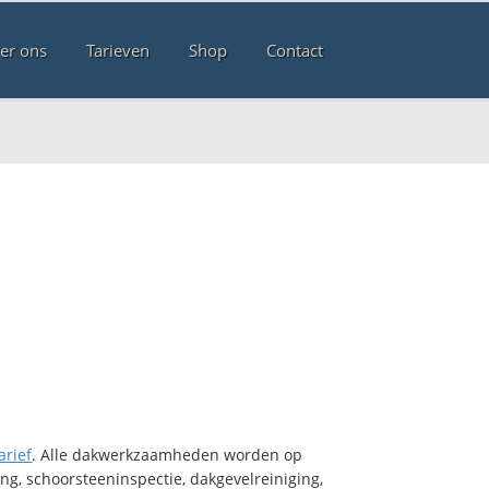
er ons
Tarieven
Shop
Contact
arief
. Alle dakwerkzaamheden worden op
ng, schoorsteeninspectie, dakgevelreiniging,