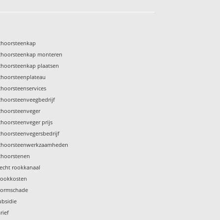
choorsteenkap
choorsteenkap monteren
choorsteenkap plaatsen
choorsteenplateau
choorsteenservices
choorsteenveegbedrijf
choorsteenveger
choorsteenveger prijs
choorsteenvegersbedrijf
choorsteenwerkzaamheden
choorstenen
lecht rookkanaal
tookkosten
tormschade
ubsidie
rief