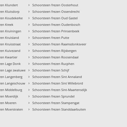
›
zen Klundert
Schoorsteen frezen Oosterhout
›
zen Klutsdorp
Schoorsteen frezen Ossendrecht
›
ezen Koudekerke
Schoorsteen frezen Oud Gastel
›
zen Kreek
Schoorsteen frezen Oudenbosch
›
zen Kruiningen
Schoorsteen frezen Prinsenbeek
›
zen Kruisland
Schoorsteen frezen Putte
›
zen Kruisstraat
Schoorsteen frezen Raamsdonksveer
›
zen Kuivezand
Schoorsteen frezen Rijsbergen
›
zen Kwartier
Schoorsteen frezen Roosendaal
›
ezen Lage Donk
Schoorsteen frezen Rucphen
›
ezen Lage zwaluwe
Schoorsteen frezen Schijf
›
ezen Langenberg
Schoorsteen frezen Sint Annaland
›
ezen Langeschouw
Schoorsteen frezen Sint Willebrord
›
ezen Middelburg
Schoorsteen frezen Sint-Maartensdijk
›
zen Moerdijk
Schoorsteen frezen Sprundel
›
ezen Moeren
Schoorsteen frezen Stampersgat
›
zen Moerstraten
Schoorsteen frezen Standdaarbuiten