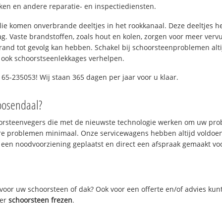
n en andere reparatie- en inspectiediensten.
 olie komen onverbrande deeltjes in het rookkanaal. Deze deeltjes 
. Vaste brandstoffen, zoals hout en kolen, zorgen voor meer vervui
and tot gevolg kan hebben. Schakel bij schoorsteenproblemen alti
 ook schoorstseenlekkages verhelpen.
65-235053! Wij staan 365 dagen per jaar voor u klaar.
oosendaal?
oorsteenvegers die met de nieuwste technologie werken om uw prob
re problemen minimaal. Onze servicewagens hebben altijd voldoe
 een noodvoorziening geplaatst en direct een afspraak gemaakt voor
oor uw schoorsteen of dak? Ook voor een offerte en/of advies kun
ver
schoorsteen frezen
.