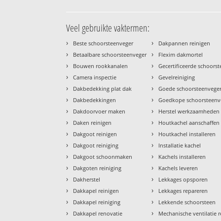
Veel gebruikte vaktermen:
›
›
Beste schoorsteenveger
Dakpannen reinigen
›
›
Betaalbare schoorsteenveger
Flexim dakmortel
›
›
Bouwen rookkanalen
Gecertificeerde schoors
›
›
Camera inspectie
Gevelreiniging
›
›
Dakbedekking plat dak
Goede schoorsteenvege
›
›
Dakbedekkingen
Goedkope schoorsteenv
›
›
Dakdoorvoer maken
Herstel werkzaamheden
›
›
Daken reinigen
Houtkachel aanschaffen
›
›
Dakgoot reinigen
Houtkachel installeren
›
›
Dakgoot reiniging
Installatie kachel
›
›
Dakgoot schoonmaken
Kachels installeren
›
›
Dakgoten reiniging
Kachels leveren
›
›
Dakherstel
Lekkages opsporen
›
›
Dakkapel reinigen
Lekkages repareren
›
›
Dakkapel reiniging
Lekkende schoorsteen
›
›
Dakkapel renovatie
Mechanische ventilatie r