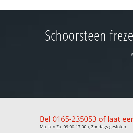
Schoorsteen freze
Bel 0165-235053 of laat ee
Ma. t/m Za. 09:00-17:00u, Zondags gesloten.