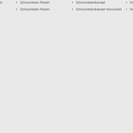
›
›
›
er
Schoorsteen frezen
Schoorsteenkanaal
V
›
›
›
Schoorsteen frezen
Schoorsteenkanaal renoveren
V