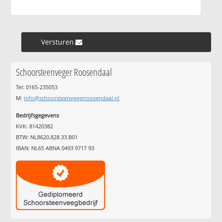
Versturen »
Schoorsteenveger Roosendaal
Tel: 0165-235053
M:
info@schoorsteenvegerroosendaal.nl
Bedrijfsgegevens
KVK: 81420382
BTW: NL8620.828.33.B01
IBAN: NL65 ABNA 0493 9717 93