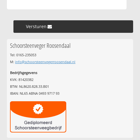
Versturen »
Schoorsteenveger Roosendaal
Tel: 0165-235053
M:
info@schoorsteenvegerroosendaal.nl
Bedrijfsgegevens
KVK: 81420382
BTW: NL8620.828.33.B01
IBAN: NL65 ABNA 0493 9717 93