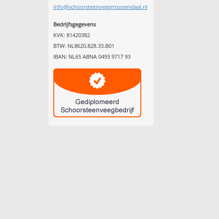
info@schoorsteenvegerroosendaal.nl
Bedrijfsgegevens
KVK: 81420382
BTW: NL8620.828.33.B01
IBAN: NL65 ABNA 0493 9717 93