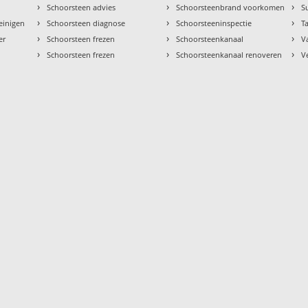
›
›
›
Schoorsteen advies
Schoorsteenbrand voorkomen
S
›
›
›
einigen
Schoorsteen diagnose
Schoorsteeninspectie
Ta
›
›
›
er
Schoorsteen frezen
Schoorsteenkanaal
V
›
›
›
Schoorsteen frezen
Schoorsteenkanaal renoveren
V