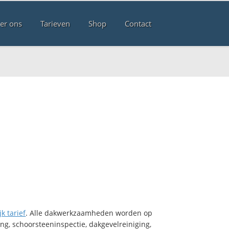
er ons
Tarieven
Shop
Contact
jk tarief
. Alle dakwerkzaamheden worden op
ng, schoorsteeninspectie, dakgevelreiniging,