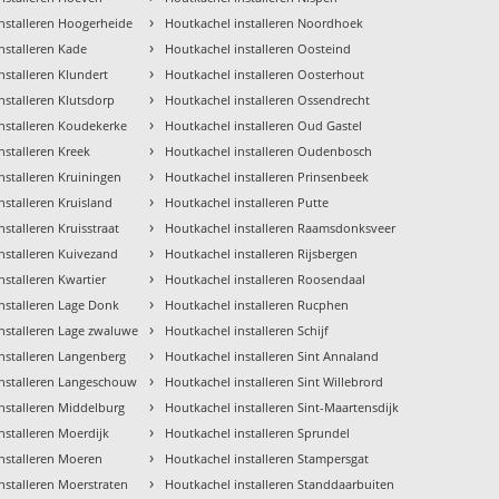
›
nstalleren Hoogerheide
Houtkachel installeren Noordhoek
›
nstalleren Kade
Houtkachel installeren Oosteind
›
nstalleren Klundert
Houtkachel installeren Oosterhout
›
nstalleren Klutsdorp
Houtkachel installeren Ossendrecht
›
nstalleren Koudekerke
Houtkachel installeren Oud Gastel
›
nstalleren Kreek
Houtkachel installeren Oudenbosch
›
nstalleren Kruiningen
Houtkachel installeren Prinsenbeek
›
nstalleren Kruisland
Houtkachel installeren Putte
›
stalleren Kruisstraat
Houtkachel installeren Raamsdonksveer
›
nstalleren Kuivezand
Houtkachel installeren Rijsbergen
›
nstalleren Kwartier
Houtkachel installeren Roosendaal
›
nstalleren Lage Donk
Houtkachel installeren Rucphen
›
nstalleren Lage zwaluwe
Houtkachel installeren Schijf
›
nstalleren Langenberg
Houtkachel installeren Sint Annaland
›
installeren Langeschouw
Houtkachel installeren Sint Willebrord
›
nstalleren Middelburg
Houtkachel installeren Sint-Maartensdijk
›
nstalleren Moerdijk
Houtkachel installeren Sprundel
›
nstalleren Moeren
Houtkachel installeren Stampersgat
›
nstalleren Moerstraten
Houtkachel installeren Standdaarbuiten