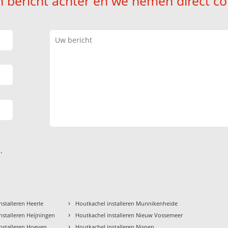
n bericht achter en we nemen direct co
.
›
nstalleren Heerle
Houtkachel installeren Munnikenheide
›
nstalleren Heijningen
Houtkachel installeren Nieuw Vossemeer
›
nstalleren Hoeven
Houtkachel installeren Nispen