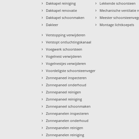
›
›
Dakkapel reiniging
Lekkende schoorsteen
›
›
Dakkapel renovatie
Mechanische ventilatie r
›
›
Dakkapel schoonmaken
Meester schoorsteenveg
›
›
Dakleer
Montage lichtkoepels
›
Verstopping verwijderen
›
Verstopt ontluchtingskanaal
›
Voegwerk schoorsteen
›
Vogelnest verwijderen
›
Vogelnestjes verwijderen
›
Voordeligste schoorsteenveger
›
Zonnepaneel inspecteren
›
Zonnepaneel onderhoud
›
Zonnepaneel reinigen
›
Zonnepaneel reiniging
›
Zonnepaneel schoonmaken
›
Zonnepanelen inspecteren
›
Zonnepanelen onderhoud
›
Zonnepanelen reinigen
›
Zonnepanelen reiniging