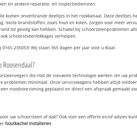
n en andere reparatie- en inspectiediensten.
 olie komen onverbrande deeltjes in het rookkanaal. Deze deeltjes 
. Vaste brandstoffen, zoals hout en kolen, zorgen voor meer vervui
and tot gevolg kan hebben. Schakel bij schoorsteenproblemen alti
 ook schoorstseenlekkages verhelpen.
 0165-235053! Wij staan 365 dagen per jaar voor u klaar.
io Roosendaal?
oorsteenvegers die met de nieuwste technologie werken om uw prob
re problemen minimaal. Onze servicewagens hebben altijd voldoe
 een noodvoorziening geplaatst en direct een afspraak gemaakt voor
oor uw schoorsteen of dak? Ook voor een offerte en/of advies kun
ver
houtkachel installeren
.