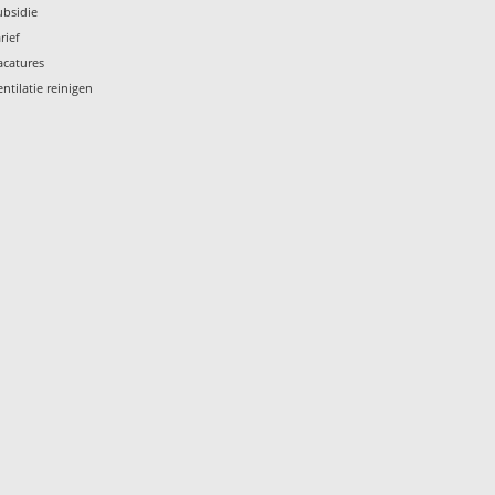
ubsidie
rief
acatures
entilatie reinigen