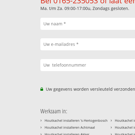
Bel 0165-235053 of laat ee
Ma. t/m Za. 09:00-17:00u, Zondags gesloten.
Uw gegevens worden versleuteld verzonden
Werkzaam in:
›
›
Houtkachel installeren 's-Hertogenbosch
Houtkachel i
›
›
Houtkachel installeren Achtmaal
Houtkachel i
›
›
Houtkachel installeren Akker
Houtkachel i