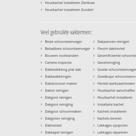
›
Houtkachel installeren Zierikzee
›
Houtkachel installeren Zundert
Veel gebruikte vaktermen:
›
›
Beste schoorsteenveger
Dakpannen reinigen
›
›
Betaalbare schoorsteenveger
Flexim dakmortel
›
›
Bouwen rookkanalen
Gecertificeerde schoors
›
›
Camera inspectie
Gevelreiniging
›
›
Dakbedekking plat dak
Goede schoorsteenvege
›
›
Dakbedekkingen
Goedkope schoorsteenv
›
›
Dakdoorvoer maken
Herstel werkzaamheden
›
›
Daken reinigen
Houtkachel aanschaffen
›
›
Dakgoot reinigen
Houtkachel installeren
›
›
Dakgoot reiniging
Installatie kachel
›
›
Dakgoot schoonmaken
Kachels installeren
›
›
Dakgoten reiniging
Kachels leveren
›
›
Dakherstel
Lekkages opsporen
›
›
Dakkapel reinigen
Lekkages repareren