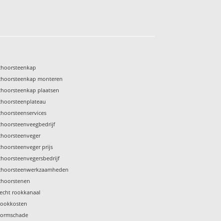
choorsteenkap
choorsteenkap monteren
choorsteenkap plaatsen
choorsteenplateau
choorsteenservices
choorsteenveegbedrijf
choorsteenveger
choorsteenveger prijs
choorsteenvegersbedrijf
choorsteenwerkzaamheden
choorstenen
lecht rookkanaal
tookkosten
tormschade