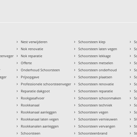
›
›
›
Nest verwijderen
Schoorsteen klep
S
›
›
›
Nok renovatie
Schoorsteen laten vegen
S
›
›
›
teenveger
Nok reparatie
Schoorsteen lekkage
S
›
›
›
Offerte
Schoorsteen metselen
S
›
›
›
r
Onderhoud Schoorsteen
Schoorsteen onderhoud
S
›
›
›
eger
Prijsopgave
Schoorsteen plaatsen
S
›
›
›
Professionele schoorsteenveger
Schoorsteen renovatie
S
›
›
›
Reparatie dakgoot
Schoorsteen reparatie
S
›
›
›
Rookgasafvoer
Schoorsteen schoonmaken
S
›
›
›
Rookkanaal
Schoorsteen techniek
S
›
›
›
Rookkanaal aanleggen
Schoorsteen vegen
S
›
›
›
Rookkanaal laten vegen
Schoorsteen vernieuwen
S
›
›
›
Rookkanalen aanleggen
Schoorsteen vervangen
S
›
›
›
Schoorsteen
Schoorsteenbrand
S