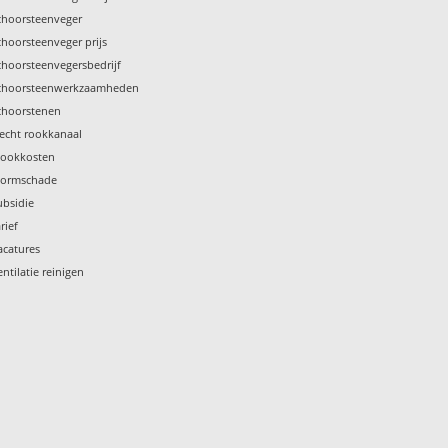
choorsteenveger
choorsteenveger prijs
choorsteenvegersbedrijf
choorsteenwerkzaamheden
choorstenen
lecht rookkanaal
tookkosten
tormschade
ubsidie
rief
acatures
entilatie reinigen