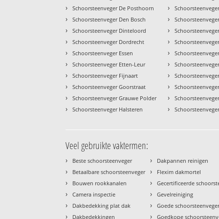
›
›
Schoorsteenveger De Posthoorn
Schoorsteenvege
›
›
Schoorsteenveger Den Bosch
Schoorsteenveger
›
›
Schoorsteenveger Dinteloord
Schoorsteenvege
›
›
Schoorsteenveger Dordrecht
Schoorsteenvege
›
›
Schoorsteenveger Essen
Schoorsteenvege
›
›
Schoorsteenveger Etten-Leur
Schoorsteenvege
›
›
Schoorsteenveger Fijnaart
Schoorsteenvege
›
›
Schoorsteenveger Goorstraat
Schoorsteenveger
›
›
Schoorsteenveger Grauwe Polder
Schoorsteenvege
›
›
Schoorsteenveger Halsteren
Schoorsteenveger
Veel gebruikte vaktermen:
›
›
Beste schoorsteenveger
Dakpannen reinigen
›
›
Betaalbare schoorsteenveger
Flexim dakmortel
›
›
Bouwen rookkanalen
Gecertificeerde schoors
›
›
Camera inspectie
Gevelreiniging
›
›
Dakbedekking plat dak
Goede schoorsteenvege
›
›
Dakbedekkingen
Goedkope schoorsteenv