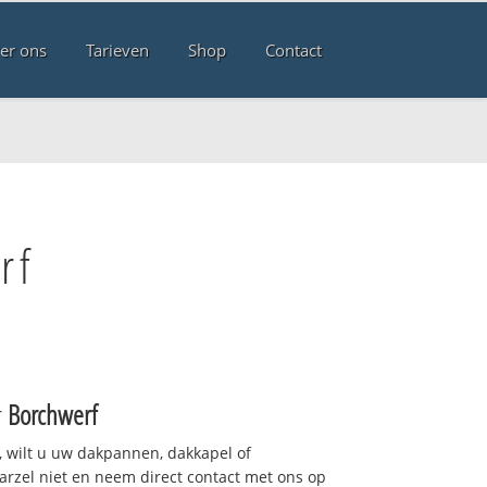
er ons
Tarieven
Shop
Contact
rf
r
Borchwerf
 wilt u uw dakpannen, dakkapel of
arzel niet en neem direct contact met ons op