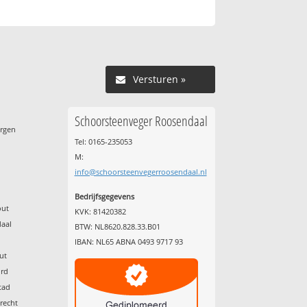
Versturen »
Schoorsteenveger Roosendaal
ergen
Tel: 0165-235053
M:
info@schoorsteenvegerroosendaal.nl
Bedrijfsgegevens
out
KVK: 81420382
daal
BTW: NL8620.828.33.B01
g
IBAN: NL65 ABNA 0493 9717 93
ut
ord
tad
recht