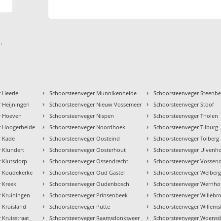
.
›
›
 Heerle
Schoorsteenveger Munnikenheide
Schoorsteenveger Steenb
›
›
 Heijningen
Schoorsteenveger Nieuw Vossemeer
Schoorsteenveger Stoof
›
›
r Hoeven
Schoorsteenveger Nispen
Schoorsteenveger Tholen
›
›
r Hoogerheide
Schoorsteenveger Noordhoek
Schoorsteenveger Tilburg
›
›
r Kade
Schoorsteenveger Oosteind
Schoorsteenveger Tolberg
›
›
 Klundert
Schoorsteenveger Oosterhout
Schoorsteenveger Ulvenh
›
›
 Klutsdorp
Schoorsteenveger Ossendrecht
Schoorsteenveger Vossen
›
›
r Koudekerke
Schoorsteenveger Oud Gastel
Schoorsteenveger Welber
›
›
 Kreek
Schoorsteenveger Oudenbosch
Schoorsteenveger Wernho
›
›
 Kruiningen
Schoorsteenveger Prinsenbeek
Schoorsteenveger Willebr
›
›
 Kruisland
Schoorsteenveger Putte
Schoorsteenveger Willems
›
›
 Kruisstraat
Schoorsteenveger Raamsdonksveer
Schoorsteenveger Woensd