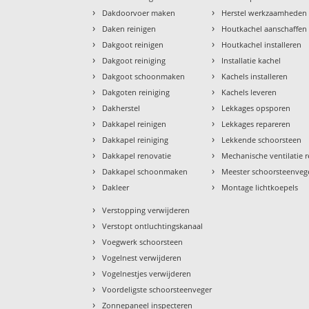
›
›
Dakdoorvoer maken
Herstel werkzaamheden
›
›
Daken reinigen
Houtkachel aanschaffen
›
›
Dakgoot reinigen
Houtkachel installeren
›
›
Dakgoot reiniging
Installatie kachel
›
›
Dakgoot schoonmaken
Kachels installeren
›
›
Dakgoten reiniging
Kachels leveren
›
›
Dakherstel
Lekkages opsporen
›
›
Dakkapel reinigen
Lekkages repareren
›
›
Dakkapel reiniging
Lekkende schoorsteen
›
›
Dakkapel renovatie
Mechanische ventilatie r
›
›
Dakkapel schoonmaken
Meester schoorsteenveg
›
›
Dakleer
Montage lichtkoepels
›
Verstopping verwijderen
›
Verstopt ontluchtingskanaal
›
Voegwerk schoorsteen
›
Vogelnest verwijderen
›
Vogelnestjes verwijderen
›
Voordeligste schoorsteenveger
›
Zonnepaneel inspecteren