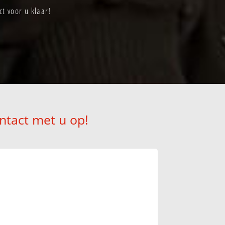
t voor u klaar!
ntact met u op!