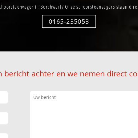
choorsteenveger in Borchwerf? Onze schoorsteenvegers staan direc
0165-235053
n bericht achter en we nemen direct co