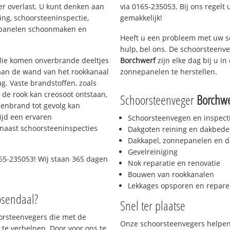
er overlast. U kunt denken aan
via 0165-235053. Bij ons regelt 
ing, schoorsteeninspectie,
gemakkelijk!
nepanelen schoonmaken en
Heeft u een probleem met uw s
hulp, bel ons. De schoorsteenv
 olie komen onverbrande deeltjes
Borchwerf
zijn elke dag bij u 
 aan de wand van het rookkanaal
zonnepanelen te herstellen.
g. Vaste brandstoffen, zoals
t de rook kan creosoot ontstaan,
Schoorsteenveger
Borchwe
enbrand tot gevolg kan
ijd een ervaren
Schoorsteenvegen en inspect
naast schoorsteeninspecties
Dakgoten reining en dakbede
Dakkapel, zonnepanelen en d
Gevelreiniging
65-235053! Wij staan 365 dagen
Nok reparatie en renovatie
Bouwen van rookkanalen
Lekkages opsporen en repare
osendaal?
Snel ter plaatse
oorsteenvegers die met de
Onze schoorsteenvegers helpen 
te verhelpen. Door voor ons te