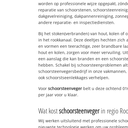
worden op professionele wijze opgepakt, zónd
reparatie van schoorstenen, schoorsteenreinig
dakgevelreiniging, dakpannenreiniging, zon
andere reparatie- en inspectiediensten.
Bij het stoken(verbranden) van hout, kolen of
in het rookkanaal. Deze deeltjes hechten zich
en vormen een teerachtige, zeer brandbare laa
hout en kolen, zorgen voor meer vervuiling. Ui
een aanslag die kan branden en een schoorste
hebben. Schakel bij schoorsteenproblemen alt
schoorsteenvegersbedrijf in onze vakmannen, 
ook schoorstseenlekkages verhelpen.
Voor
schoorsteenveger
belt u deze ochtend 01
per jaar voor u klaar.
Wat kost
schoorsteenveger
in regio Ro
Wij werken uitsluitend met professionele sch
nieuwste technologie werken om uw probleem 