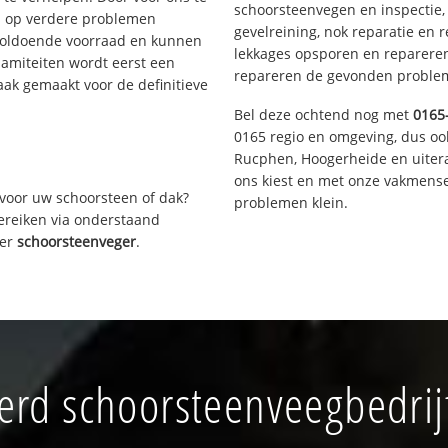
schoorsteenvegen en inspectie,
s op verdere problemen
gevelreining, nok reparatie en 
voldoende voorraad en kunnen
lekkages opsporen en repareren.
lamiteiten wordt eerst een
repareren de gevonden problem
aak gemaakt voor de definitieve
Bel deze ochtend nog met
0165
0165 regio en omgeving, dus oo
Rucphen, Hoogerheide en uiter
ons kiest en met onze vakmense
voor uw schoorsteen of dak?
problemen klein.
bereiken via onderstaand
ver
schoorsteenveger
.
rd schoorsteenveegbedrij