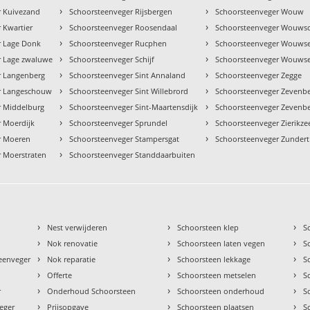
›
›
r Kuivezand
Schoorsteenveger Rijsbergen
Schoorsteenveger Wouw
›
›
 Kwartier
Schoorsteenveger Roosendaal
Schoorsteenveger Wouwsc
›
›
r Lage Donk
Schoorsteenveger Rucphen
Schoorsteenveger Wouwse
›
›
r Lage zwaluwe
Schoorsteenveger Schijf
Schoorsteenveger Wouwse
›
›
r Langenberg
Schoorsteenveger Sint Annaland
Schoorsteenveger Zegge
›
›
r Langeschouw
Schoorsteenveger Sint Willebrord
Schoorsteenveger Zevenb
›
›
r Middelburg
Schoorsteenveger Sint-Maartensdijk
Schoorsteenveger Zevenb
›
›
 Moerdijk
Schoorsteenveger Sprundel
Schoorsteenveger Zierikze
›
›
r Moeren
Schoorsteenveger Stampersgat
Schoorsteenveger Zundert
›
 Moerstraten
Schoorsteenveger Standdaarbuiten
›
›
›
Nest verwijderen
Schoorsteen klep
S
›
›
›
Nok renovatie
Schoorsteen laten vegen
S
›
›
›
teenveger
Nok reparatie
Schoorsteen lekkage
S
›
›
›
Offerte
Schoorsteen metselen
S
›
›
›
r
Onderhoud Schoorsteen
Schoorsteen onderhoud
S
›
›
›
eger
Prijsopgave
Schoorsteen plaatsen
S