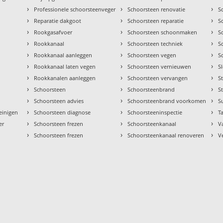
›
›
›
Professionele schoorsteenveger
Schoorsteen renovatie
S
›
›
›
Reparatie dakgoot
Schoorsteen reparatie
S
›
›
›
Rookgasafvoer
Schoorsteen schoonmaken
S
›
›
›
Rookkanaal
Schoorsteen techniek
S
›
›
›
Rookkanaal aanleggen
Schoorsteen vegen
S
›
›
›
Rookkanaal laten vegen
Schoorsteen vernieuwen
S
›
›
›
Rookkanalen aanleggen
Schoorsteen vervangen
S
›
›
›
Schoorsteen
Schoorsteenbrand
S
›
›
›
Schoorsteen advies
Schoorsteenbrand voorkomen
S
›
›
›
einigen
Schoorsteen diagnose
Schoorsteeninspectie
Ta
›
›
›
er
Schoorsteen frezen
Schoorsteenkanaal
V
›
›
›
Schoorsteen frezen
Schoorsteenkanaal renoveren
V