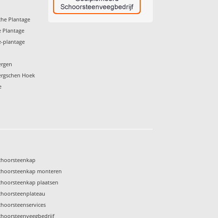
he Plantage
 Plantage
-plantage
ergen
ergschen Hoek
e
choorsteenkap
choorsteenkap monteren
choorsteenkap plaatsen
choorsteenplateau
choorsteenservices
choorsteenveegbedrijf