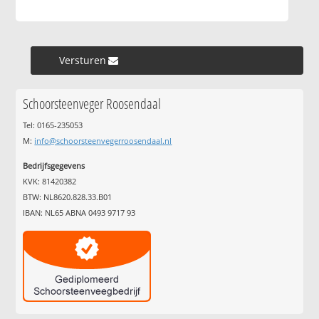
Versturen »
Schoorsteenveger Roosendaal
Tel: 0165-235053
M:
info@schoorsteenvegerroosendaal.nl
Bedrijfsgegevens
KVK: 81420382
BTW: NL8620.828.33.B01
IBAN: NL65 ABNA 0493 9717 93