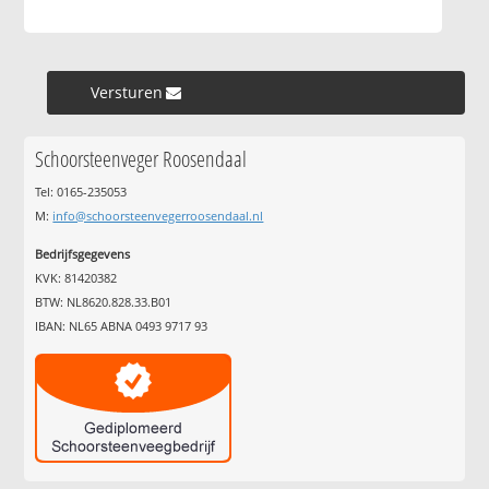
Versturen »
Schoorsteenveger Roosendaal
Tel: 0165-235053
M:
info@schoorsteenvegerroosendaal.nl
Bedrijfsgegevens
KVK: 81420382
BTW: NL8620.828.33.B01
IBAN: NL65 ABNA 0493 9717 93