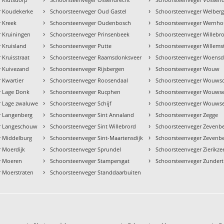
›
›
r Koudekerke
Schoorsteenveger Oud Gastel
Schoorsteenveger Welber
›
›
 Kreek
Schoorsteenveger Oudenbosch
Schoorsteenveger Wernho
›
›
 Kruiningen
Schoorsteenveger Prinsenbeek
Schoorsteenveger Willebr
›
›
 Kruisland
Schoorsteenveger Putte
Schoorsteenveger Willems
›
›
 Kruisstraat
Schoorsteenveger Raamsdonksveer
Schoorsteenveger Woensd
›
›
r Kuivezand
Schoorsteenveger Rijsbergen
Schoorsteenveger Wouw
›
›
 Kwartier
Schoorsteenveger Roosendaal
Schoorsteenveger Wouwsc
›
›
r Lage Donk
Schoorsteenveger Rucphen
Schoorsteenveger Wouwse
›
›
r Lage zwaluwe
Schoorsteenveger Schijf
Schoorsteenveger Wouwse
›
›
r Langenberg
Schoorsteenveger Sint Annaland
Schoorsteenveger Zegge
›
›
r Langeschouw
Schoorsteenveger Sint Willebrord
Schoorsteenveger Zevenb
›
›
r Middelburg
Schoorsteenveger Sint-Maartensdijk
Schoorsteenveger Zevenb
›
›
 Moerdijk
Schoorsteenveger Sprundel
Schoorsteenveger Zierikze
›
›
r Moeren
Schoorsteenveger Stampersgat
Schoorsteenveger Zundert
›
 Moerstraten
Schoorsteenveger Standdaarbuiten