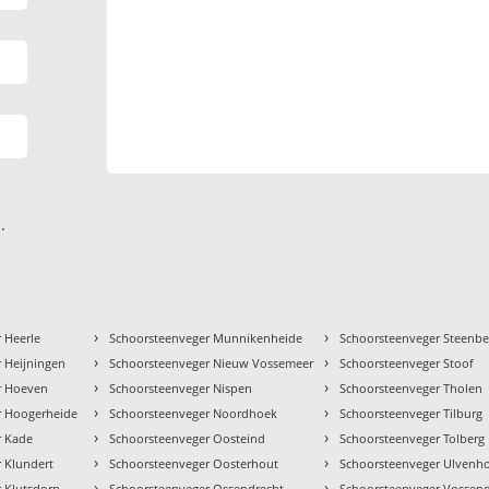
.
›
›
 Heerle
Schoorsteenveger Munnikenheide
Schoorsteenveger Steenb
›
›
 Heijningen
Schoorsteenveger Nieuw Vossemeer
Schoorsteenveger Stoof
›
›
r Hoeven
Schoorsteenveger Nispen
Schoorsteenveger Tholen
›
›
r Hoogerheide
Schoorsteenveger Noordhoek
Schoorsteenveger Tilburg
›
›
r Kade
Schoorsteenveger Oosteind
Schoorsteenveger Tolberg
›
›
 Klundert
Schoorsteenveger Oosterhout
Schoorsteenveger Ulvenh
›
›
 Klutsdorp
Schoorsteenveger Ossendrecht
Schoorsteenveger Vossen