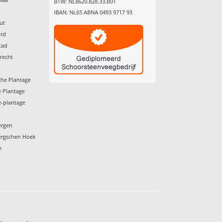
BTW: NL8620.828.33.B01
g
IBAN: NL65 ABNA 0493 9717 93
ut
ord
tad
recht
he Plantage
 Plantage
-plantage
ergen
ergschen Hoek
e