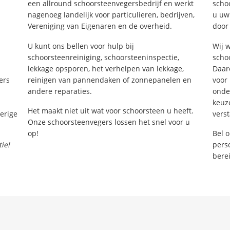
een allround schoorsteenvegersbedrijf en werkt
scho
nagenoeg landelijk voor particulieren, bedrijven,
u uw
Vereniging van Eigenaren en de overheid.
door
U kunt ons bellen voor hulp bij
Wij 
schoorsteenreiniging, schoorsteeninspectie,
schoo
lekkage opsporen, het verhelpen van lekkage,
Daar
ers
reinigen van pannendaken of zonnepanelen en
voor 
andere reparaties.
onde
keuz
Het maakt niet uit wat voor schoorsteen u heeft.
erige
vers
Onze schoorsteenvegers lossen het snel voor u
op!
Bel 
ie!
perso
bere