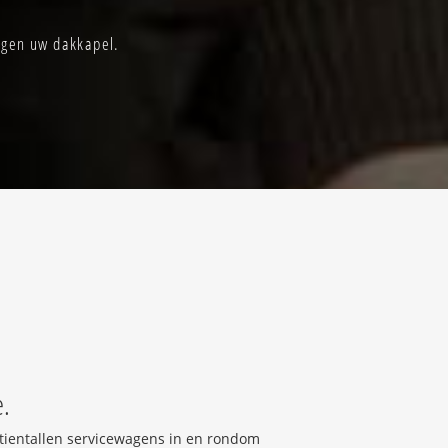
igen uw dakkapel.
e.
r tientallen servicewagens in en rondom