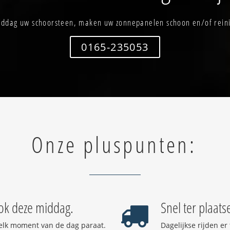
iddag uw schoorsteen, maken uw zonnepanelen schoon en/of rein
0165-235053
Onze pluspunten:
ok deze middag.
Snel ter plaats
elk moment van de dag paraat.
Dagelijkse rijden e