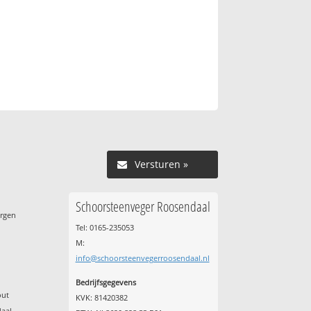
Versturen »
Schoorsteenveger Roosendaal
ergen
Tel: 0165-235053
M:
info@schoorsteenvegerroosendaal.nl
Bedrijfsgegevens
out
KVK: 81420382
daal