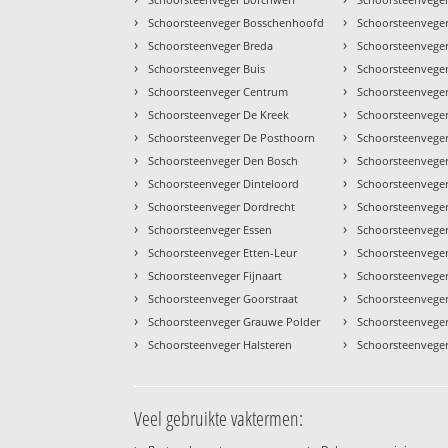
›
›
Schoorsteenveger Bosschenhoofd
Schoorsteenvege
›
›
Schoorsteenveger Breda
Schoorsteenveger
›
›
Schoorsteenveger Buis
Schoorsteenveger
›
›
Schoorsteenveger Centrum
Schoorsteenveger
›
›
Schoorsteenveger De Kreek
Schoorsteenveger
›
›
Schoorsteenveger De Posthoorn
Schoorsteenvege
›
›
Schoorsteenveger Den Bosch
Schoorsteenveger
›
›
Schoorsteenveger Dinteloord
Schoorsteenvege
›
›
Schoorsteenveger Dordrecht
Schoorsteenvege
›
›
Schoorsteenveger Essen
Schoorsteenvege
›
›
Schoorsteenveger Etten-Leur
Schoorsteenvege
›
›
Schoorsteenveger Fijnaart
Schoorsteenvege
›
›
Schoorsteenveger Goorstraat
Schoorsteenveger
›
›
Schoorsteenveger Grauwe Polder
Schoorsteenvege
›
›
Schoorsteenveger Halsteren
Schoorsteenveger
Veel gebruikte vaktermen: