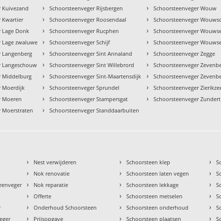
›
›
r Kuivezand
Schoorsteenveger Rijsbergen
Schoorsteenveger Wouw
›
›
 Kwartier
Schoorsteenveger Roosendaal
Schoorsteenveger Wouwsc
›
›
r Lage Donk
Schoorsteenveger Rucphen
Schoorsteenveger Wouwse
›
›
r Lage zwaluwe
Schoorsteenveger Schijf
Schoorsteenveger Wouwse
›
›
r Langenberg
Schoorsteenveger Sint Annaland
Schoorsteenveger Zegge
›
›
r Langeschouw
Schoorsteenveger Sint Willebrord
Schoorsteenveger Zevenb
›
›
r Middelburg
Schoorsteenveger Sint-Maartensdijk
Schoorsteenveger Zevenb
›
›
 Moerdijk
Schoorsteenveger Sprundel
Schoorsteenveger Zierikze
›
›
r Moeren
Schoorsteenveger Stampersgat
Schoorsteenveger Zundert
›
 Moerstraten
Schoorsteenveger Standdaarbuiten
›
›
›
Nest verwijderen
Schoorsteen klep
S
›
›
›
Nok renovatie
Schoorsteen laten vegen
S
›
›
›
teenveger
Nok reparatie
Schoorsteen lekkage
S
›
›
›
Offerte
Schoorsteen metselen
S
›
›
›
r
Onderhoud Schoorsteen
Schoorsteen onderhoud
S
›
›
›
eger
Prijsopgave
Schoorsteen plaatsen
S