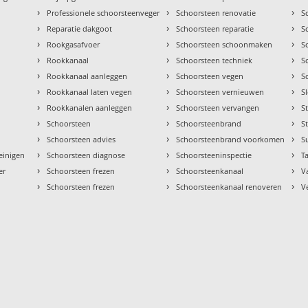
›
›
›
Professionele schoorsteenveger
Schoorsteen renovatie
S
›
›
›
Reparatie dakgoot
Schoorsteen reparatie
S
›
›
›
Rookgasafvoer
Schoorsteen schoonmaken
S
›
›
›
Rookkanaal
Schoorsteen techniek
S
›
›
›
Rookkanaal aanleggen
Schoorsteen vegen
S
›
›
›
Rookkanaal laten vegen
Schoorsteen vernieuwen
S
›
›
›
Rookkanalen aanleggen
Schoorsteen vervangen
S
›
›
›
Schoorsteen
Schoorsteenbrand
S
›
›
›
Schoorsteen advies
Schoorsteenbrand voorkomen
S
›
›
›
einigen
Schoorsteen diagnose
Schoorsteeninspectie
Ta
›
›
›
er
Schoorsteen frezen
Schoorsteenkanaal
V
›
›
›
Schoorsteen frezen
Schoorsteenkanaal renoveren
V