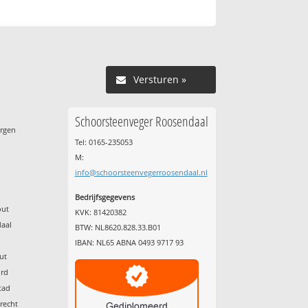
Versturen »
Schoorsteenveger Roosendaal
ergen
Tel: 0165-235053
M:
info@schoorsteenvegerroosendaal.nl
Bedrijfsgegevens
out
KVK: 81420382
daal
BTW: NL8620.828.33.B01
g
IBAN: NL65 ABNA 0493 9717 93
ut
ord
tad
recht