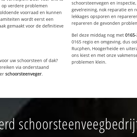
schoorsteenvegen en inspectie,
s op verdere problemen
gevelreining, nok reparatie en 
voldoende voorraad en kunnen
lekkages opsporen en repareren.
lamiteiten wordt eerst een
repareren de gevonden problem
aak gemaakt voor de definitieve
Bel deze middag nog met
0165-
0165 regio en omgeving, dus oo
Rucphen, Hoogerheide en uiter
ons kiest en met onze vakmense
voor uw schoorsteen of dak?
problemen klein.
bereiken via onderstaand
ver
schoorsteenveger
.
rd schoorsteenveegbedrij