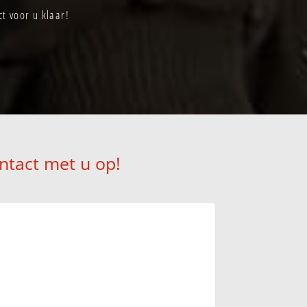
t voor u klaar!
ntact met u op!