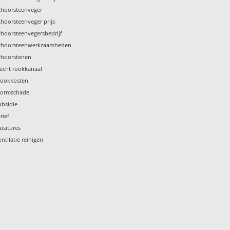
choorsteenveger
choorsteenveger prijs
choorsteenvegersbedrijf
choorsteenwerkzaamheden
choorstenen
lecht rookkanaal
tookkosten
tormschade
ubsidie
rief
acatures
entilatie reinigen