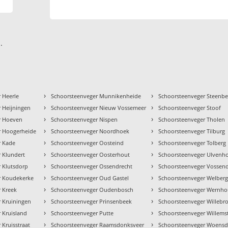
.
›
›
 Heerle
Schoorsteenveger Munnikenheide
Schoorsteenveger Steenb
›
›
 Heijningen
Schoorsteenveger Nieuw Vossemeer
Schoorsteenveger Stoof
›
›
r Hoeven
Schoorsteenveger Nispen
Schoorsteenveger Tholen
›
›
r Hoogerheide
Schoorsteenveger Noordhoek
Schoorsteenveger Tilburg
›
›
r Kade
Schoorsteenveger Oosteind
Schoorsteenveger Tolberg
›
›
 Klundert
Schoorsteenveger Oosterhout
Schoorsteenveger Ulvenh
›
›
 Klutsdorp
Schoorsteenveger Ossendrecht
Schoorsteenveger Vossen
›
›
r Koudekerke
Schoorsteenveger Oud Gastel
Schoorsteenveger Welber
›
›
 Kreek
Schoorsteenveger Oudenbosch
Schoorsteenveger Wernho
›
›
 Kruiningen
Schoorsteenveger Prinsenbeek
Schoorsteenveger Willebr
›
›
 Kruisland
Schoorsteenveger Putte
Schoorsteenveger Willems
›
›
 Kruisstraat
Schoorsteenveger Raamsdonksveer
Schoorsteenveger Woensd