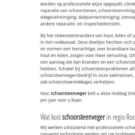
worden op professionele wijze opgepakt, zónd
reparatie van schoorstenen, schoorsteenreinig
dakgevelreiniging, dakpannenreiniging, zon
andere reparatie- en inspectiediensten.
Bij het stoken(verbranden) van hout, kolen of
in het rookkanaal. Deze deeltjes hechten zich
en vormen een teerachtige, zeer brandbare laa
hout en kolen, zorgen voor meer vervuiling. Ui
een aanslag die kan branden en een schoorste
hebben. Schakel bij schoorsteenproblemen alt
schoorsteenvegersbedrijf in onze vakmannen, 
ook schoorstseenlekkages verhelpen.
Voor
schoorsteenveger
belt u deze middag 016
per jaar voor u klaar.
Wat kost
schoorsteenveger
in regio Ro
Wij werken uitsluitend met professionele sch
nieuwste technologie werken om uw probleem 