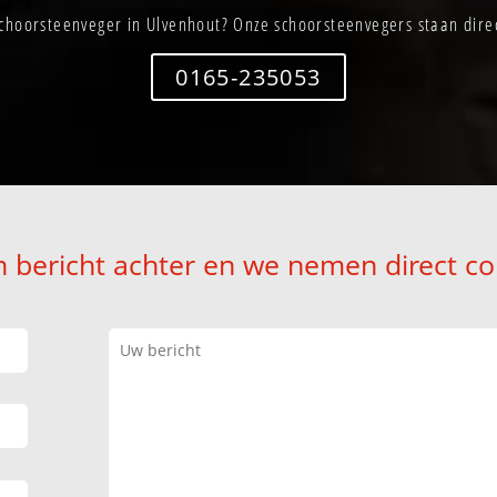
choorsteenveger in Ulvenhout? Onze schoorsteenvegers staan direc
0165-235053
n bericht achter en we nemen direct co