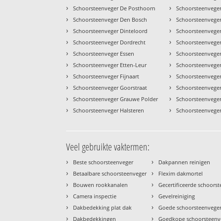
›
›
Schoorsteenveger De Posthoorn
Schoorsteenvege
›
›
Schoorsteenveger Den Bosch
Schoorsteenveger
›
›
Schoorsteenveger Dinteloord
Schoorsteenvege
›
›
Schoorsteenveger Dordrecht
Schoorsteenvege
›
›
Schoorsteenveger Essen
Schoorsteenvege
›
›
Schoorsteenveger Etten-Leur
Schoorsteenvege
›
›
Schoorsteenveger Fijnaart
Schoorsteenvege
›
›
Schoorsteenveger Goorstraat
Schoorsteenveger
›
›
Schoorsteenveger Grauwe Polder
Schoorsteenvege
›
›
Schoorsteenveger Halsteren
Schoorsteenveger
Veel gebruikte vaktermen:
›
›
Beste schoorsteenveger
Dakpannen reinigen
›
›
Betaalbare schoorsteenveger
Flexim dakmortel
›
›
Bouwen rookkanalen
Gecertificeerde schoors
›
›
Camera inspectie
Gevelreiniging
›
›
Dakbedekking plat dak
Goede schoorsteenvege
›
›
Dakbedekkingen
Goedkope schoorsteenv