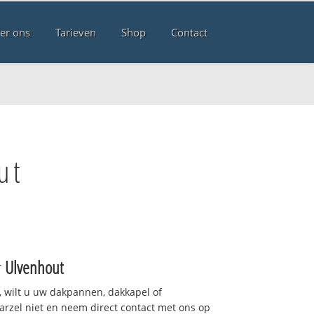
er ons
Tarieven
Shop
Contact
ut
r
Ulvenhout
 wilt u uw dakpannen, dakkapel of
arzel niet en neem direct contact met ons op