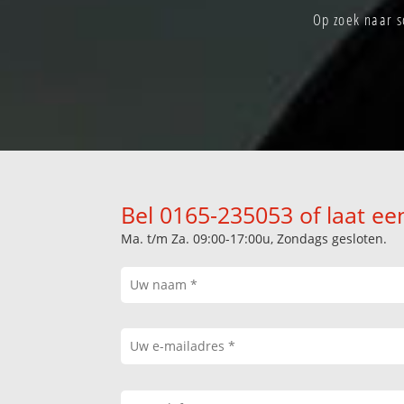
Op zoek naar s
Bel 0165-235053 of laat ee
Ma. t/m Za. 09:00-17:00u, Zondags gesloten.