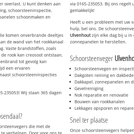
er overlast. U kunt denken aan
via 0165-235053. Bij ons regelt 
ing, schoorsteeninspectie,
gemakkelijk!
nepanelen schoonmaken en
Heeft u een probleem met uw s
hulp, bel ons. De schoorsteenv
 olie komen onverbrande deeltjes
Ulvenhout
zijn elke dag bij u 
 aan de wand van het rookkanaal
zonnepanelen te herstellen.
g. Vaste brandstoffen, zoals
t de rook kan creosoot ontstaan,
Schoorsteenveger
Ulvenho
enbrand tot gevolg kan
ijd een ervaren
Schoorsteenvegen en inspect
naast schoorsteeninspecties
Dakgoten reining en dakbede
Dakkapel, zonnepanelen en d
Gevelreiniging
5-235053! Wij staan 365 dagen
Nok reparatie en renovatie
Bouwen van rookkanalen
Lekkages opsporen en repare
osendaal?
Snel ter plaatse
oorsteenvegers die met de
Onze schoorsteenvegers helpen 
te verhelpen. Door voor ons te