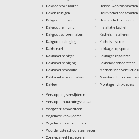
›
›
Dakdoorvoer maken
Herstel werkzaamheden
›
›
Daken reinigen
Houtkachel aanschaffen
›
›
Dakgoot reinigen
Houtkachel installeren
›
›
Dakgoot reiniging
Installatie kachel
›
›
Dakgoot schoonmaken
Kachels installeren
›
›
Dakgoten reiniging
Kachels leveren
›
›
Dakherstel
Lekkages opsporen
›
›
Dakkapel reinigen
Lekkages repareren
›
›
Dakkapel reiniging
Lekkende schoorsteen
›
›
Dakkapel renovatie
Mechanische ventilatie r
›
›
Dakkapel schoonmaken
Meester schoorsteenveg
›
›
Dakleer
Montage lichtkoepels
›
Verstopping verwijderen
›
Verstopt ontluchtingskanaal
›
Voegwerk schoorsteen
›
Vogelnest verwijderen
›
Vogelnestjes verwijderen
›
Voordeligste schoorsteenveger
›
Zonnepaneel inspecteren