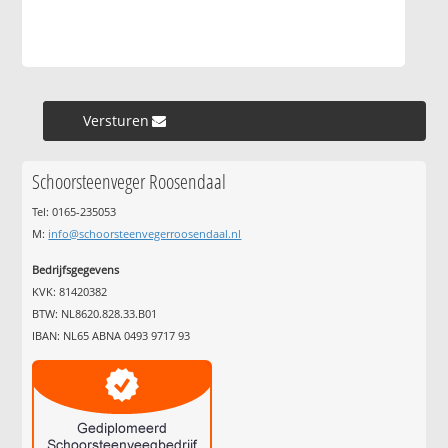
Versturen »
Schoorsteenveger Roosendaal
Tel: 0165-235053
M:
info@schoorsteenvegerroosendaal.nl
Bedrijfsgegevens
KVK: 81420382
BTW: NL8620.828.33.B01
IBAN: NL65 ABNA 0493 9717 93