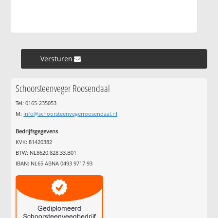
Versturen »
Schoorsteenveger Roosendaal
Tel: 0165-235053
M:
info@schoorsteenvegerroosendaal.nl
Bedrijfsgegevens
KVK: 81420382
BTW: NL8620.828.33.B01
IBAN: NL65 ABNA 0493 9717 93