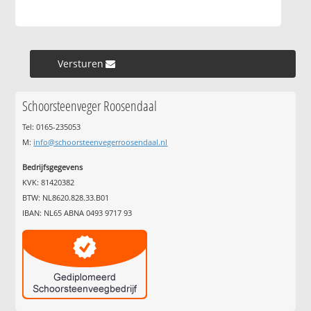
Versturen »
Schoorsteenveger Roosendaal
Tel: 0165-235053
M:
info@schoorsteenvegerroosendaal.nl
Bedrijfsgegevens
KVK: 81420382
BTW: NL8620.828.33.B01
IBAN: NL65 ABNA 0493 9717 93