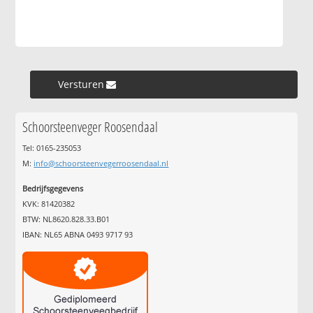
Versturen »
Schoorsteenveger Roosendaal
Tel: 0165-235053
M:
info@schoorsteenvegerroosendaal.nl
Bedrijfsgegevens
KVK: 81420382
BTW: NL8620.828.33.B01
IBAN: NL65 ABNA 0493 9717 93