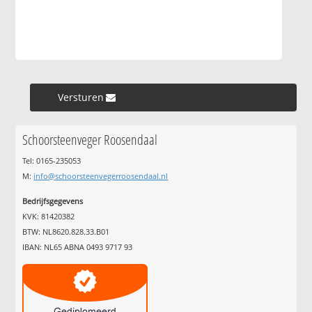
Versturen »
Schoorsteenveger Roosendaal
Tel: 0165-235053
M:
info@schoorsteenvegerroosendaal.nl
Bedrijfsgegevens
KVK: 81420382
BTW: NL8620.828.33.B01
IBAN: NL65 ABNA 0493 9717 93