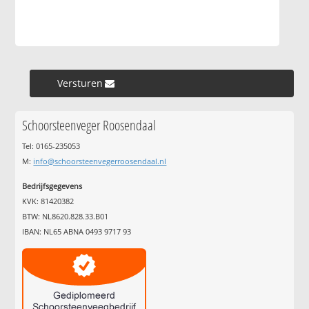
Versturen »
Schoorsteenveger Roosendaal
Tel: 0165-235053
M:
info@schoorsteenvegerroosendaal.nl
Bedrijfsgegevens
KVK: 81420382
BTW: NL8620.828.33.B01
IBAN: NL65 ABNA 0493 9717 93