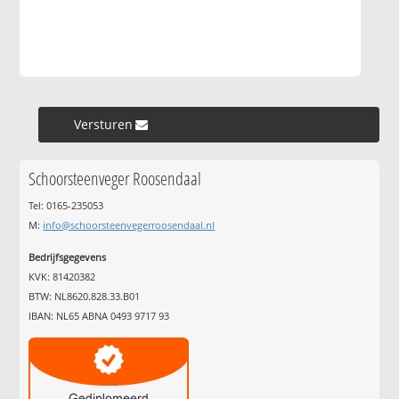
Versturen »
Schoorsteenveger Roosendaal
Tel: 0165-235053
M:
info@schoorsteenvegerroosendaal.nl
Bedrijfsgegevens
KVK: 81420382
BTW: NL8620.828.33.B01
IBAN: NL65 ABNA 0493 9717 93