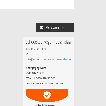
Versturen »
Schoorsteenveger Roosendaal
Tel: 0165-235053
M:
info@schoorsteenvegerroosendaal.nl
Bedrijfsgegevens
KVK: 81420382
BTW: NL8620.828.33.B01
IBAN: NL65 ABNA 0493 9717 93