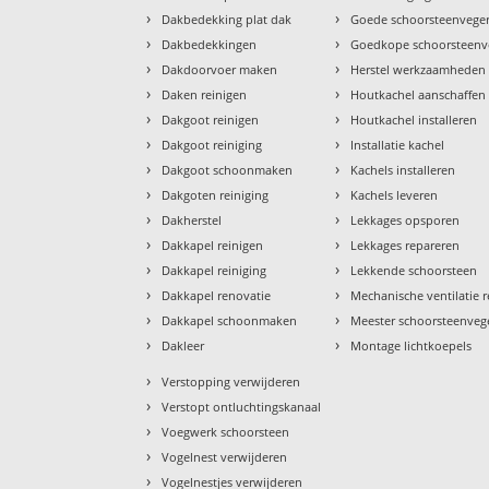
›
›
Dakbedekking plat dak
Goede schoorsteenvege
›
›
Dakbedekkingen
Goedkope schoorsteenv
›
›
Dakdoorvoer maken
Herstel werkzaamheden
›
›
Daken reinigen
Houtkachel aanschaffen
›
›
Dakgoot reinigen
Houtkachel installeren
›
›
Dakgoot reiniging
Installatie kachel
›
›
Dakgoot schoonmaken
Kachels installeren
›
›
Dakgoten reiniging
Kachels leveren
›
›
Dakherstel
Lekkages opsporen
›
›
Dakkapel reinigen
Lekkages repareren
›
›
Dakkapel reiniging
Lekkende schoorsteen
›
›
Dakkapel renovatie
Mechanische ventilatie r
›
›
Dakkapel schoonmaken
Meester schoorsteenveg
›
›
Dakleer
Montage lichtkoepels
›
Verstopping verwijderen
›
Verstopt ontluchtingskanaal
›
Voegwerk schoorsteen
›
Vogelnest verwijderen
›
Vogelnestjes verwijderen