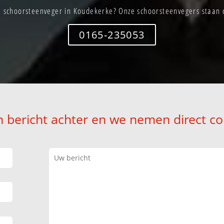
 schoorsteenveger in Koudekerke? Onze schoorsteenvegers staan d
0165-235053
n bericht achter en we nemen direct co