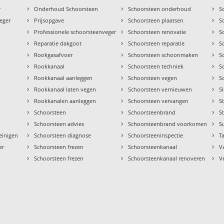
›
›
›
r
Onderhoud Schoorsteen
Schoorsteen onderhoud
S
›
›
›
eger
Prijsopgave
Schoorsteen plaatsen
S
›
›
›
Professionele schoorsteenveger
Schoorsteen renovatie
S
›
›
›
Reparatie dakgoot
Schoorsteen reparatie
S
›
›
›
Rookgasafvoer
Schoorsteen schoonmaken
S
›
›
›
Rookkanaal
Schoorsteen techniek
S
›
›
›
Rookkanaal aanleggen
Schoorsteen vegen
S
›
›
›
Rookkanaal laten vegen
Schoorsteen vernieuwen
S
›
›
›
Rookkanalen aanleggen
Schoorsteen vervangen
S
›
›
›
Schoorsteen
Schoorsteenbrand
S
›
›
›
Schoorsteen advies
Schoorsteenbrand voorkomen
S
›
›
›
einigen
Schoorsteen diagnose
Schoorsteeninspectie
Ta
›
›
›
er
Schoorsteen frezen
Schoorsteenkanaal
V
›
›
›
Schoorsteen frezen
Schoorsteenkanaal renoveren
V