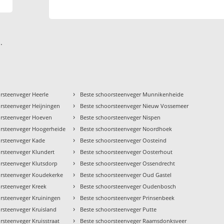
.
›
rsteenveger Heerle
Beste schoorsteenveger Munnikenheide
›
rsteenveger Heijningen
Beste schoorsteenveger Nieuw Vossemeer
›
orsteenveger Hoeven
Beste schoorsteenveger Nispen
›
orsteenveger Hoogerheide
Beste schoorsteenveger Noordhoek
›
orsteenveger Kade
Beste schoorsteenveger Oosteind
›
rsteenveger Klundert
Beste schoorsteenveger Oosterhout
›
rsteenveger Klutsdorp
Beste schoorsteenveger Ossendrecht
›
orsteenveger Koudekerke
Beste schoorsteenveger Oud Gastel
›
rsteenveger Kreek
Beste schoorsteenveger Oudenbosch
›
orsteenveger Kruiningen
Beste schoorsteenveger Prinsenbeek
›
rsteenveger Kruisland
Beste schoorsteenveger Putte
›
rsteenveger Kruisstraat
Beste schoorsteenveger Raamsdonksveer