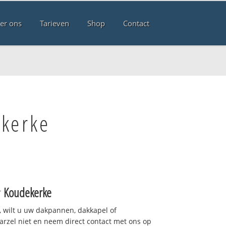
er ons
Tarieven
Shop
Contact
ekerke
r
Koudekerke
 wilt u uw dakpannen, dakkapel of
arzel niet en neem direct contact met ons op