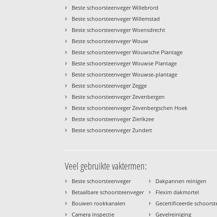
›
Beste schoorsteenveger Willebrord
›
Beste schoorsteenveger Willemstad
›
Beste schoorsteenveger Woensdrecht
›
Beste schoorsteenveger Wouw
›
Beste schoorsteenveger Wouwsche Plantage
›
Beste schoorsteenveger Wouwse Plantage
›
Beste schoorsteenveger Wouwse-plantage
›
Beste schoorsteenveger Zegge
›
Beste schoorsteenveger Zevenbergen
›
Beste schoorsteenveger Zevenbergschen Hoek
›
Beste schoorsteenveger Zierikzee
›
Beste schoorsteenveger Zundert
Veel gebruikte vaktermen:
›
›
Beste schoorsteenveger
Dakpannen reinigen
›
›
Betaalbare schoorsteenveger
Flexim dakmortel
›
›
Bouwen rookkanalen
Gecertificeerde schoors
›
›
Camera inspectie
Gevelreiniging