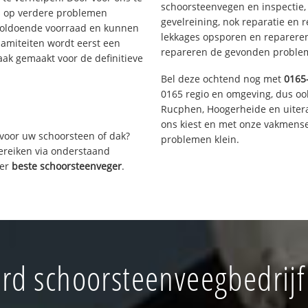
schoorsteenvegen en inspectie,
s op verdere problemen
gevelreining, nok reparatie en 
voldoende voorraad en kunnen
lekkages opsporen en repareren.
lamiteiten wordt eerst een
repareren de gevonden problem
aak gemaakt voor de definitieve
Bel deze ochtend nog met
0165
0165 regio en omgeving, dus oo
Rucphen, Hoogerheide en uiter
ons kiest en met onze vakmense
voor uw schoorsteen of dak?
problemen klein.
bereiken via onderstaand
ver
beste schoorsteenveger
.
rd schoorsteenveegbedrijf