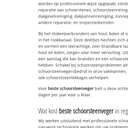
worden op professionele wijze opgepakt, zónd
reparatie van schoorstenen, schoorsteenreinig
dakgevelreiniging, dakpannenreiniging, zon
andere reparatie- en inspectiediensten.
Bij het stoken(verbranden) van hout, kolen of
in het rookkanaal. Deze deeltjes hechten zich
en vormen een teerachtige, zeer brandbare laa
hout en kolen, zorgen voor meer vervuiling. Ui
een aanslag die kan branden en een schoorste
hebben. Schakel bij schoorsteenproblemen alt
schoorsteenvegersbedrijf in onze vakmannen, 
ook schoorstseenlekkages verhelpen.
Voor
beste schoorsteenveger
belt u deze ocht
dagen per jaar voor u klaar.
Wat kost
beste schoorsteenveger
in re
Wij werken uitsluitend met professionele sch
nieuwste technologie werken om uw probleem 