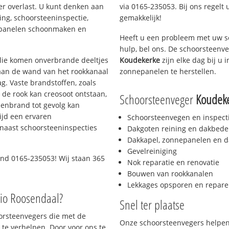
er overlast. U kunt denken aan
via 0165-235053. Bij ons regelt 
ing, schoorsteeninspectie,
gemakkelijk!
nepanelen schoonmaken en
Heeft u een probleem met uw s
hulp, bel ons. De schoorsteenv
 olie komen onverbrande deeltjes
Koudekerke
zijn elke dag bij u
 aan de wand van het rookkanaal
zonnepanelen te herstellen.
g. Vaste brandstoffen, zoals
t de rook kan creosoot ontstaan,
Schoorsteenveger
Koudek
enbrand tot gevolg kan
ijd een ervaren
Schoorsteenvegen en inspect
naast schoorsteeninspecties
Dakgoten reining en dakbede
Dakkapel, zonnepanelen en d
Gevelreiniging
end 0165-235053! Wij staan 365
Nok reparatie en renovatie
Bouwen van rookkanalen
Lekkages opsporen en repare
gio Roosendaal?
Snel ter plaatse
oorsteenvegers die met de
Onze schoorsteenvegers helpen 
te verhelpen. Door voor ons te