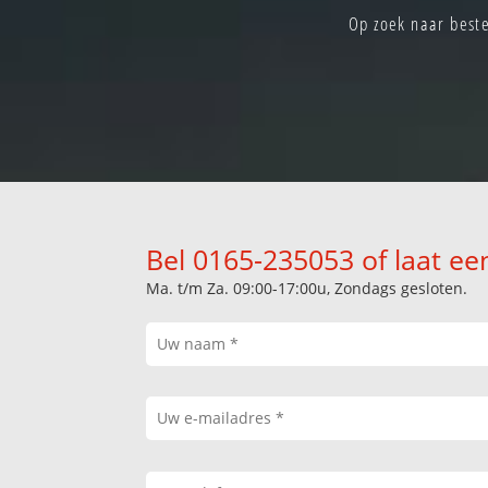
Op zoek naar beste
Bel 0165-235053 of laat ee
Ma. t/m Za. 09:00-17:00u, Zondags gesloten.