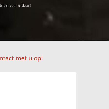
irect voor u klaar!
ntact met u op!