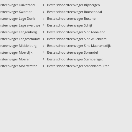
›
orsteenveger Kuivezand
Beste schoorsteenveger Rijsbergen
›
rsteenveger Kwartier
Beste schoorsteenveger Roosendaal
›
orsteenveger Lage Donk
Beste schoorsteenveger Rucphen
›
orsteenveger Lage zwaluwe
Beste schoorsteenveger Schijf
›
orsteenveger Langenberg
Beste schoorsteenveger Sint Annaland
›
orsteenveger Langeschouw
Beste schoorsteenveger Sint Willebrord
›
orsteenveger Middelburg
Beste schoorsteenveger Sint-Maartensdijk
›
orsteenveger Moerdijk
Beste schoorsteenveger Sprundel
›
orsteenveger Moeren
Beste schoorsteenveger Stampersgat
›
orsteenveger Moerstraten
Beste schoorsteenveger Standdaarbuiten