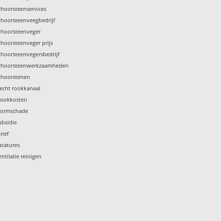
choorsteenservices
choorsteenveegbedrijf
choorsteenveger
choorsteenveger prijs
choorsteenvegersbedrijf
choorsteenwerkzaamheden
choorstenen
lecht rookkanaal
tookkosten
tormschade
ubsidie
rief
acatures
entilatie reinigen