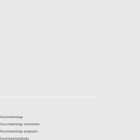
choorsteenkap
choorsteenkap monteren
choorsteenkap plaatsen
choorsteenplateau