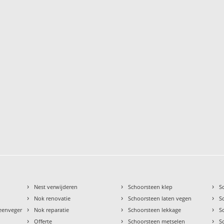
›
›
›
Nest verwijderen
Schoorsteen klep
S
›
›
›
Nok renovatie
Schoorsteen laten vegen
S
›
›
›
teenveger
Nok reparatie
Schoorsteen lekkage
S
›
›
›
Offerte
Schoorsteen metselen
S