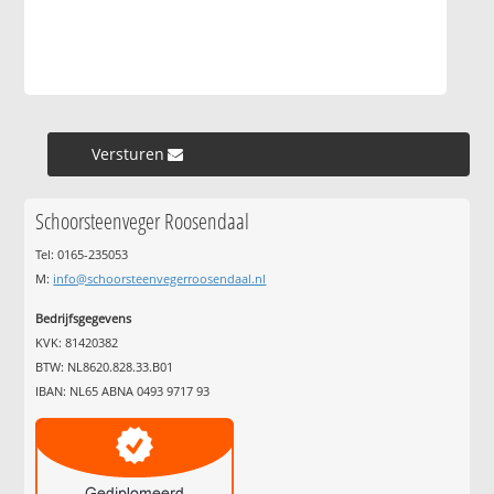
Versturen »
Schoorsteenveger Roosendaal
Tel: 0165-235053
M:
info@schoorsteenvegerroosendaal.nl
Bedrijfsgegevens
KVK: 81420382
BTW: NL8620.828.33.B01
IBAN: NL65 ABNA 0493 9717 93