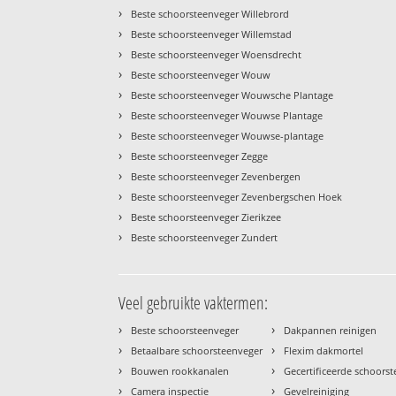
›
Beste schoorsteenveger Willebrord
›
Beste schoorsteenveger Willemstad
›
Beste schoorsteenveger Woensdrecht
›
Beste schoorsteenveger Wouw
›
Beste schoorsteenveger Wouwsche Plantage
›
Beste schoorsteenveger Wouwse Plantage
›
Beste schoorsteenveger Wouwse-plantage
›
Beste schoorsteenveger Zegge
›
Beste schoorsteenveger Zevenbergen
›
Beste schoorsteenveger Zevenbergschen Hoek
›
Beste schoorsteenveger Zierikzee
›
Beste schoorsteenveger Zundert
Veel gebruikte vaktermen:
›
›
Beste schoorsteenveger
Dakpannen reinigen
›
›
Betaalbare schoorsteenveger
Flexim dakmortel
›
›
Bouwen rookkanalen
Gecertificeerde schoors
›
›
Camera inspectie
Gevelreiniging