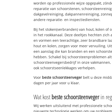
worden op professionele wijze opgepakt, zónd
reparatie van schoorstenen, schoorsteenreinig
dakgevelreiniging, dakpannenreiniging, zon
andere reparatie- en inspectiediensten.
Bij het stoken(verbranden) van hout, kolen of
in het rookkanaal. Deze deeltjes hechten zich
en vormen een teerachtige, zeer brandbare laa
hout en kolen, zorgen voor meer vervuiling. Ui
een aanslag die kan branden en een schoorste
hebben. Schakel bij schoorsteenproblemen alt
schoorsteenvegersbedrijf in onze vakmannen, 
ook schoorstseenlekkages verhelpen.
Voor
beste schoorsteenveger
belt u deze midd
dagen per jaar voor u klaar.
Wat kost
beste schoorsteenveger
in re
Wij werken uitsluitend met professionele sch
nieuwste technologie werken om uw probleem 