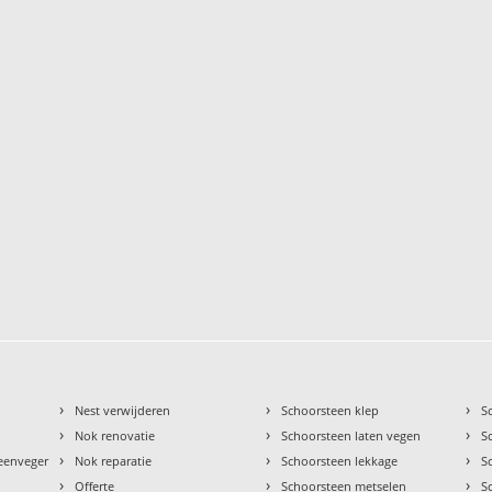
›
›
›
Nest verwijderen
Schoorsteen klep
S
›
›
›
Nok renovatie
Schoorsteen laten vegen
S
›
›
›
teenveger
Nok reparatie
Schoorsteen lekkage
S
›
›
›
Offerte
Schoorsteen metselen
S