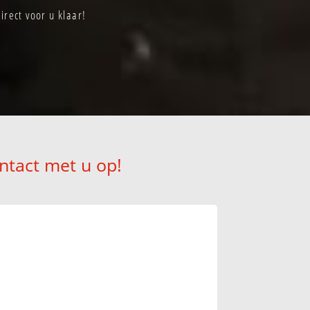
rect voor u klaar!
ntact met u op!