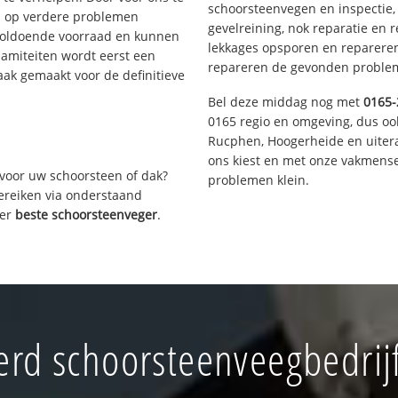
schoorsteenvegen en inspectie,
s op verdere problemen
gevelreining, nok reparatie en 
voldoende voorraad en kunnen
lekkages opsporen en repareren.
lamiteiten wordt eerst een
repareren de gevonden problem
aak gemaakt voor de definitieve
Bel deze middag nog met
0165-
0165 regio en omgeving, dus oo
Rucphen, Hoogerheide en uiter
ons kiest en met onze vakmense
voor uw schoorsteen of dak?
problemen klein.
bereiken via onderstaand
ver
beste schoorsteenveger
.
rd schoorsteenveegbedrijf