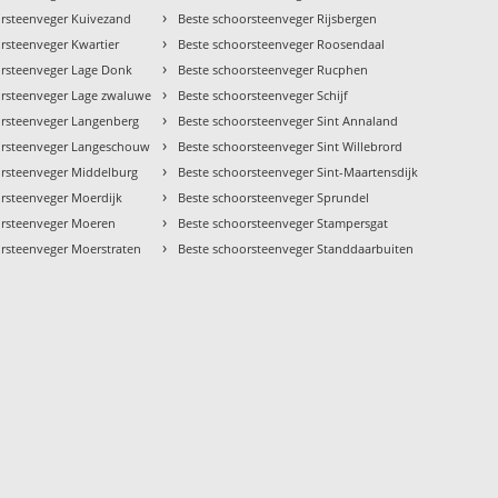
›
orsteenveger Kuivezand
Beste schoorsteenveger Rijsbergen
›
rsteenveger Kwartier
Beste schoorsteenveger Roosendaal
›
orsteenveger Lage Donk
Beste schoorsteenveger Rucphen
›
orsteenveger Lage zwaluwe
Beste schoorsteenveger Schijf
›
orsteenveger Langenberg
Beste schoorsteenveger Sint Annaland
›
orsteenveger Langeschouw
Beste schoorsteenveger Sint Willebrord
›
orsteenveger Middelburg
Beste schoorsteenveger Sint-Maartensdijk
›
orsteenveger Moerdijk
Beste schoorsteenveger Sprundel
›
orsteenveger Moeren
Beste schoorsteenveger Stampersgat
›
orsteenveger Moerstraten
Beste schoorsteenveger Standdaarbuiten