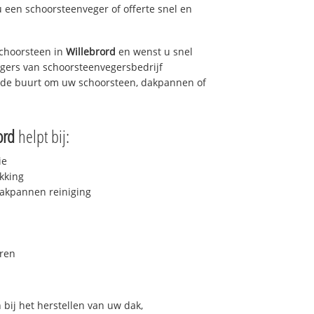
u een schoorsteenveger of offerte snel en
choorsteen in
Willebrord
en wenst u snel
egers van schoorsteenvegersbedrijf
in de buurt om uw schoorsteen, dakpannen of
ord
helpt bij:
ie
kking
akpannen reiniging
ren
bij het herstellen van uw dak,