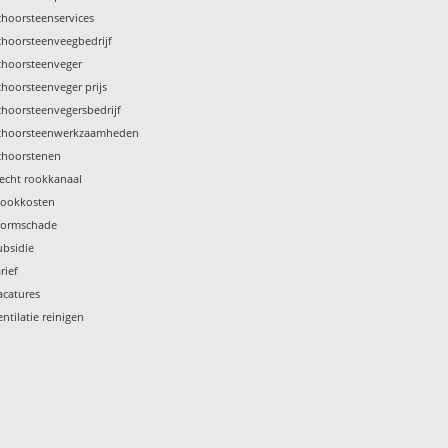
choorsteenservices
choorsteenveegbedrijf
choorsteenveger
choorsteenveger prijs
choorsteenvegersbedrijf
choorsteenwerkzaamheden
choorstenen
lecht rookkanaal
tookkosten
tormschade
ubsidie
rief
acatures
entilatie reinigen