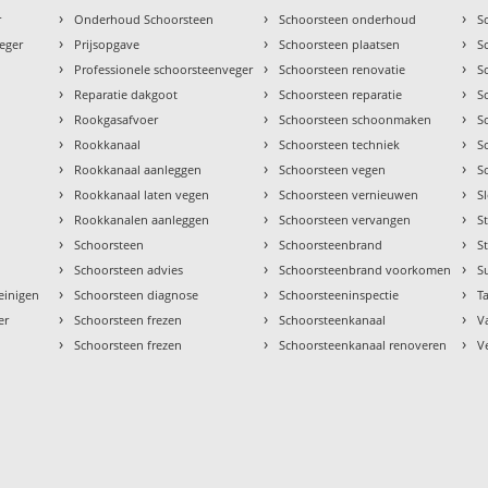
›
›
›
r
Onderhoud Schoorsteen
Schoorsteen onderhoud
S
›
›
›
eger
Prijsopgave
Schoorsteen plaatsen
S
›
›
›
Professionele schoorsteenveger
Schoorsteen renovatie
S
›
›
›
Reparatie dakgoot
Schoorsteen reparatie
S
›
›
›
Rookgasafvoer
Schoorsteen schoonmaken
S
›
›
›
Rookkanaal
Schoorsteen techniek
S
›
›
›
Rookkanaal aanleggen
Schoorsteen vegen
S
›
›
›
Rookkanaal laten vegen
Schoorsteen vernieuwen
S
›
›
›
Rookkanalen aanleggen
Schoorsteen vervangen
S
›
›
›
Schoorsteen
Schoorsteenbrand
S
›
›
›
Schoorsteen advies
Schoorsteenbrand voorkomen
S
›
›
›
einigen
Schoorsteen diagnose
Schoorsteeninspectie
Ta
›
›
›
er
Schoorsteen frezen
Schoorsteenkanaal
V
›
›
›
Schoorsteen frezen
Schoorsteenkanaal renoveren
V