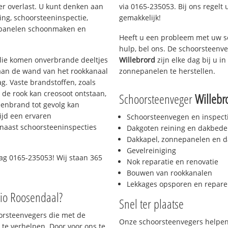
er overlast. U kunt denken aan
via 0165-235053. Bij ons regelt 
ing, schoorsteeninspectie,
gemakkelijk!
nepanelen schoonmaken en
Heeft u een probleem met uw s
hulp, bel ons. De schoorsteenv
 olie komen onverbrande deeltjes
Willebrord
zijn elke dag bij u 
 aan de wand van het rookkanaal
zonnepanelen te herstellen.
g. Vaste brandstoffen, zoals
t de rook kan creosoot ontstaan,
Schoorsteenveger
Willebr
enbrand tot gevolg kan
ijd een ervaren
Schoorsteenvegen en inspect
naast schoorsteeninspecties
Dakgoten reining en dakbede
Dakkapel, zonnepanelen en d
Gevelreiniging
ag 0165-235053! Wij staan 365
Nok reparatie en renovatie
Bouwen van rookkanalen
Lekkages opsporen en repare
gio Roosendaal?
Snel ter plaatse
oorsteenvegers die met de
Onze schoorsteenvegers helpen 
te verhelpen. Door voor ons te