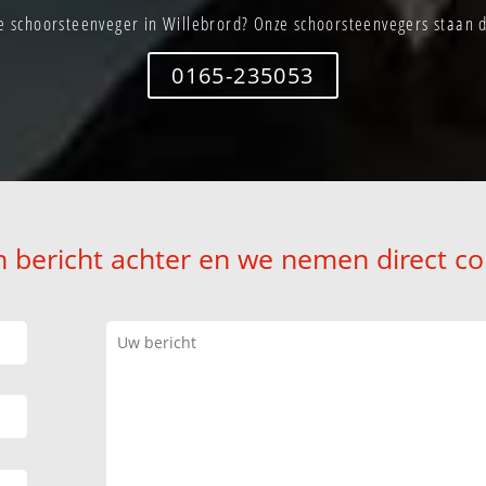
e schoorsteenveger in Willebrord? Onze schoorsteenvegers staan di
0165-235053
n bericht achter en we nemen direct co