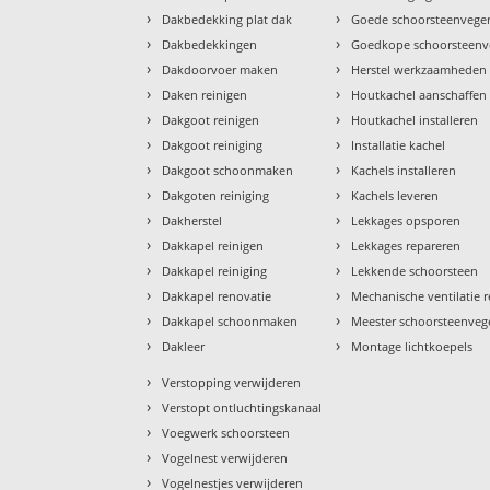
›
›
Dakbedekking plat dak
Goede schoorsteenvege
›
›
Dakbedekkingen
Goedkope schoorsteenv
›
›
Dakdoorvoer maken
Herstel werkzaamheden
›
›
Daken reinigen
Houtkachel aanschaffen
›
›
Dakgoot reinigen
Houtkachel installeren
›
›
Dakgoot reiniging
Installatie kachel
›
›
Dakgoot schoonmaken
Kachels installeren
›
›
Dakgoten reiniging
Kachels leveren
›
›
Dakherstel
Lekkages opsporen
›
›
Dakkapel reinigen
Lekkages repareren
›
›
Dakkapel reiniging
Lekkende schoorsteen
›
›
Dakkapel renovatie
Mechanische ventilatie r
›
›
Dakkapel schoonmaken
Meester schoorsteenveg
›
›
Dakleer
Montage lichtkoepels
›
Verstopping verwijderen
›
Verstopt ontluchtingskanaal
›
Voegwerk schoorsteen
›
Vogelnest verwijderen
›
Vogelnestjes verwijderen