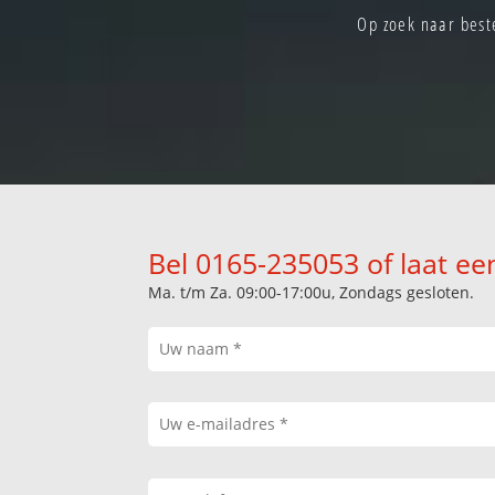
Op zoek naar best
Bel 0165-235053 of laat ee
Ma. t/m Za. 09:00-17:00u, Zondags gesloten.