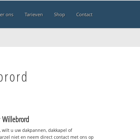
er ons
Tarieven
Shop
Contact
brord
r
Willebrord
 wilt u uw dakpannen, dakkapel of
arzel niet en neem direct contact met ons op