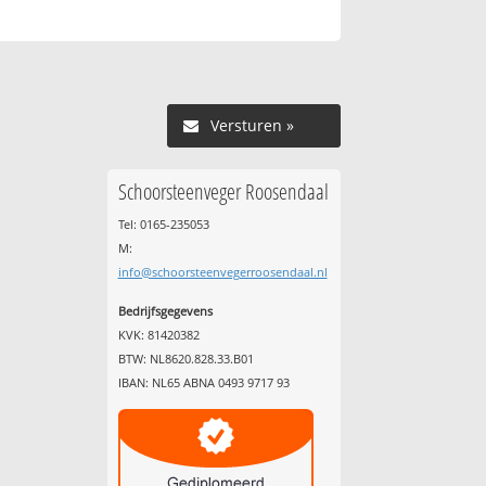
Versturen »
Schoorsteenveger Roosendaal
Tel: 0165-235053
M:
info@schoorsteenvegerroosendaal.nl
Bedrijfsgegevens
KVK: 81420382
BTW: NL8620.828.33.B01
IBAN: NL65 ABNA 0493 9717 93