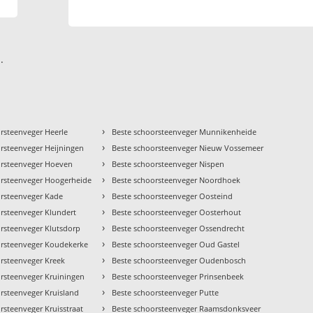
.
›
rsteenveger Heerle
Beste schoorsteenveger Munnikenheide
›
rsteenveger Heijningen
Beste schoorsteenveger Nieuw Vossemeer
›
orsteenveger Hoeven
Beste schoorsteenveger Nispen
›
orsteenveger Hoogerheide
Beste schoorsteenveger Noordhoek
›
orsteenveger Kade
Beste schoorsteenveger Oosteind
›
rsteenveger Klundert
Beste schoorsteenveger Oosterhout
›
rsteenveger Klutsdorp
Beste schoorsteenveger Ossendrecht
›
orsteenveger Koudekerke
Beste schoorsteenveger Oud Gastel
›
rsteenveger Kreek
Beste schoorsteenveger Oudenbosch
›
orsteenveger Kruiningen
Beste schoorsteenveger Prinsenbeek
›
rsteenveger Kruisland
Beste schoorsteenveger Putte
›
rsteenveger Kruisstraat
Beste schoorsteenveger Raamsdonksveer