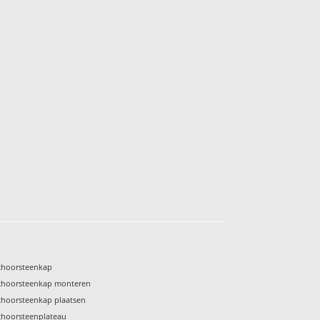
choorsteenkap
choorsteenkap monteren
choorsteenkap plaatsen
choorsteenplateau