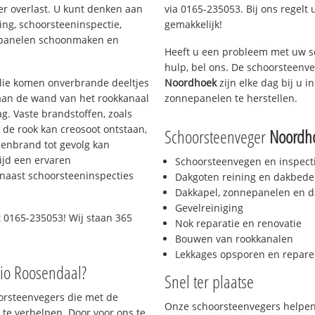
er overlast. U kunt denken aan
via 0165-235053. Bij ons regelt 
ing, schoorsteeninspectie,
gemakkelijk!
nepanelen schoonmaken en
Heeft u een probleem met uw s
hulp, bel ons. De schoorsteenv
 olie komen onverbrande deeltjes
Noordhoek
zijn elke dag bij u 
 aan de wand van het rookkanaal
zonnepanelen te herstellen.
g. Vaste brandstoffen, zoals
t de rook kan creosoot ontstaan,
Schoorsteenveger
Noordh
enbrand tot gevolg kan
ijd een ervaren
Schoorsteenvegen en inspect
naast schoorsteeninspecties
Dakgoten reining en dakbede
Dakkapel, zonnepanelen en d
Gevelreiniging
 0165-235053! Wij staan 365
Nok reparatie en renovatie
Bouwen van rookkanalen
Lekkages opsporen en repare
gio Roosendaal?
Snel ter plaatse
oorsteenvegers die met de
Onze schoorsteenvegers helpen 
te verhelpen. Door voor ons te