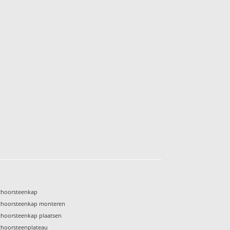
choorsteenkap
choorsteenkap monteren
choorsteenkap plaatsen
choorsteenplateau