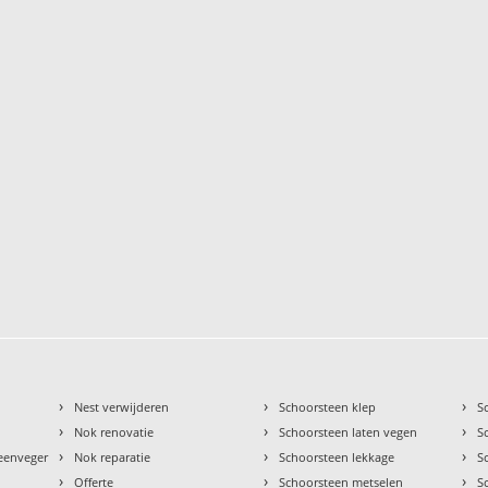
›
›
›
Nest verwijderen
Schoorsteen klep
S
›
›
›
Nok renovatie
Schoorsteen laten vegen
S
›
›
›
teenveger
Nok reparatie
Schoorsteen lekkage
S
›
›
›
Offerte
Schoorsteen metselen
S