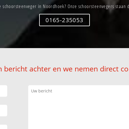
e schoorsteenveger in Noordhoek? Onze schoorsteenvegers staan di
0165-235053
n bericht achter en we nemen direct co