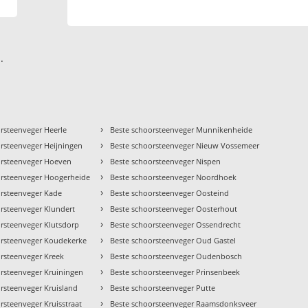
.
›
rsteenveger Heerle
Beste schoorsteenveger Munnikenheide
›
rsteenveger Heijningen
Beste schoorsteenveger Nieuw Vossemeer
›
orsteenveger Hoeven
Beste schoorsteenveger Nispen
›
orsteenveger Hoogerheide
Beste schoorsteenveger Noordhoek
›
orsteenveger Kade
Beste schoorsteenveger Oosteind
›
rsteenveger Klundert
Beste schoorsteenveger Oosterhout
›
rsteenveger Klutsdorp
Beste schoorsteenveger Ossendrecht
›
orsteenveger Koudekerke
Beste schoorsteenveger Oud Gastel
›
rsteenveger Kreek
Beste schoorsteenveger Oudenbosch
›
orsteenveger Kruiningen
Beste schoorsteenveger Prinsenbeek
›
rsteenveger Kruisland
Beste schoorsteenveger Putte
›
rsteenveger Kruisstraat
Beste schoorsteenveger Raamsdonksveer