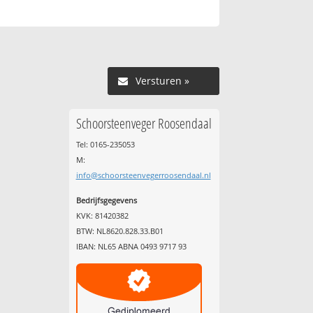
Versturen »
Schoorsteenveger Roosendaal
Tel: 0165-235053
M:
info@schoorsteenvegerroosendaal.nl
Bedrijfsgegevens
KVK: 81420382
BTW: NL8620.828.33.B01
IBAN: NL65 ABNA 0493 9717 93