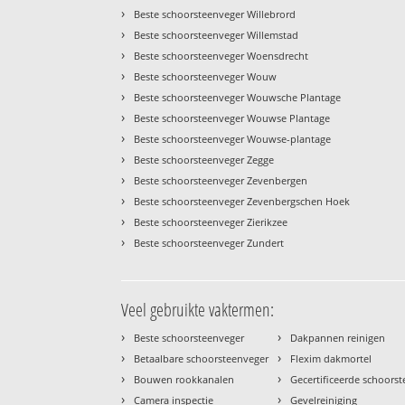
›
Beste schoorsteenveger Willebrord
›
Beste schoorsteenveger Willemstad
›
Beste schoorsteenveger Woensdrecht
›
Beste schoorsteenveger Wouw
›
Beste schoorsteenveger Wouwsche Plantage
›
Beste schoorsteenveger Wouwse Plantage
›
Beste schoorsteenveger Wouwse-plantage
›
Beste schoorsteenveger Zegge
›
Beste schoorsteenveger Zevenbergen
›
Beste schoorsteenveger Zevenbergschen Hoek
›
Beste schoorsteenveger Zierikzee
›
Beste schoorsteenveger Zundert
Veel gebruikte vaktermen:
›
›
Beste schoorsteenveger
Dakpannen reinigen
›
›
Betaalbare schoorsteenveger
Flexim dakmortel
›
›
Bouwen rookkanalen
Gecertificeerde schoors
›
›
Camera inspectie
Gevelreiniging