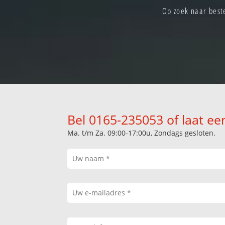
Op zoek naar best
Bel 0165-235053 of laat ee
Ma. t/m Za. 09:00-17:00u, Zondags gesloten.