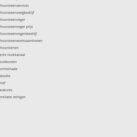
choorsteenservices
choorsteenveegbedrijf
choorsteenveger
choorsteenveger prijs
choorsteenvegersbedrijf
choorsteenwerkzaamheden
choorstenen
lecht rookkanaal
tookkosten
tormschade
ubsidie
rief
acatures
entilatie reinigen