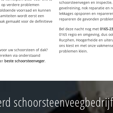
schoorsteenvegen en inspectie,
s op verdere problemen
gevelreining, nok reparatie en 
voldoende voorraad en kunnen
lekkages opsporen en repareren.
lamiteiten wordt eerst een
repareren de gevonden problem
aak gemaakt voor de definitieve
Bel deze nacht nog met
0165-2
0165 regio en omgeving, dus oo
Rucphen, Hoogerheide en uiter
ons kiest en met onze vakmense
voor uw schoorsteen of dak?
problemen klein.
bereiken via onderstaand
ver
beste schoorsteenveger
.
rd schoorsteenveegbedrij