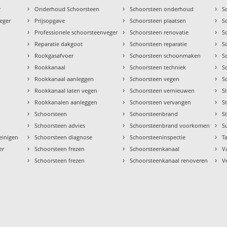
›
›
›
r
Onderhoud Schoorsteen
Schoorsteen onderhoud
S
›
›
›
eger
Prijsopgave
Schoorsteen plaatsen
S
›
›
›
Professionele schoorsteenveger
Schoorsteen renovatie
S
›
›
›
Reparatie dakgoot
Schoorsteen reparatie
S
›
›
›
Rookgasafvoer
Schoorsteen schoonmaken
S
›
›
›
Rookkanaal
Schoorsteen techniek
S
›
›
›
Rookkanaal aanleggen
Schoorsteen vegen
S
›
›
›
Rookkanaal laten vegen
Schoorsteen vernieuwen
S
›
›
›
Rookkanalen aanleggen
Schoorsteen vervangen
S
›
›
›
Schoorsteen
Schoorsteenbrand
S
›
›
›
Schoorsteen advies
Schoorsteenbrand voorkomen
S
›
›
›
einigen
Schoorsteen diagnose
Schoorsteeninspectie
Ta
›
›
›
er
Schoorsteen frezen
Schoorsteenkanaal
V
›
›
›
Schoorsteen frezen
Schoorsteenkanaal renoveren
V