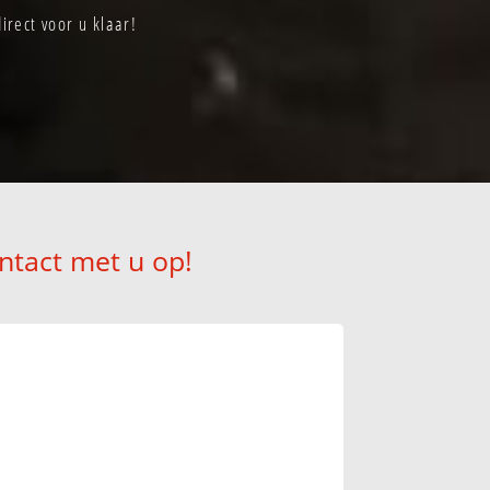
rect voor u klaar!
ntact met u op!