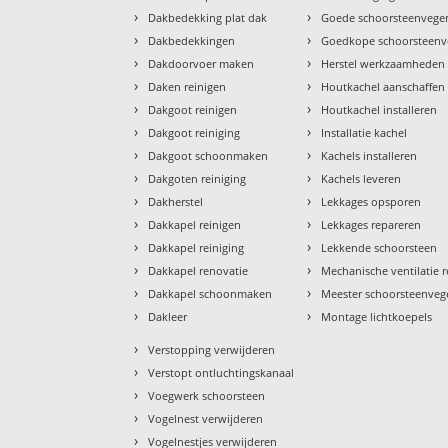
›
›
Dakbedekking plat dak
Goede schoorsteenvege
›
›
Dakbedekkingen
Goedkope schoorsteenv
›
›
Dakdoorvoer maken
Herstel werkzaamheden
›
›
Daken reinigen
Houtkachel aanschaffen
›
›
Dakgoot reinigen
Houtkachel installeren
›
›
Dakgoot reiniging
Installatie kachel
›
›
Dakgoot schoonmaken
Kachels installeren
›
›
Dakgoten reiniging
Kachels leveren
›
›
Dakherstel
Lekkages opsporen
›
›
Dakkapel reinigen
Lekkages repareren
›
›
Dakkapel reiniging
Lekkende schoorsteen
›
›
Dakkapel renovatie
Mechanische ventilatie r
›
›
Dakkapel schoonmaken
Meester schoorsteenveg
›
›
Dakleer
Montage lichtkoepels
›
Verstopping verwijderen
›
Verstopt ontluchtingskanaal
›
Voegwerk schoorsteen
›
Vogelnest verwijderen
›
Vogelnestjes verwijderen