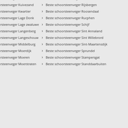
›
orsteenveger Kuivezand
Beste schoorsteenveger Rijsbergen
›
rsteenveger Kwartier
Beste schoorsteenveger Roosendaal
›
orsteenveger Lage Donk
Beste schoorsteenveger Rucphen
›
orsteenveger Lage zwaluwe
Beste schoorsteenveger Schijf
›
orsteenveger Langenberg
Beste schoorsteenveger Sint Annaland
›
orsteenveger Langeschouw
Beste schoorsteenveger Sint Willebrord
›
orsteenveger Middelburg
Beste schoorsteenveger Sint-Maartensdijk
›
orsteenveger Moerdijk
Beste schoorsteenveger Sprundel
›
orsteenveger Moeren
Beste schoorsteenveger Stampersgat
›
orsteenveger Moerstraten
Beste schoorsteenveger Standdaarbuiten