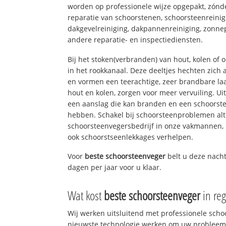
worden op professionele wijze opgepakt, zónd
reparatie van schoorstenen, schoorsteenreinig
dakgevelreiniging, dakpannenreiniging, zon
andere reparatie- en inspectiediensten.
Bij het stoken(verbranden) van hout, kolen of
in het rookkanaal. Deze deeltjes hechten zich
en vormen een teerachtige, zeer brandbare laa
hout en kolen, zorgen voor meer vervuiling. Ui
een aanslag die kan branden en een schoorste
hebben. Schakel bij schoorsteenproblemen alt
schoorsteenvegersbedrijf in onze vakmannen, 
ook schoorstseenlekkages verhelpen.
Voor
beste schoorsteenveger
belt u deze nacht
dagen per jaar voor u klaar.
Wat kost
beste schoorsteenveger
in re
Wij werken uitsluitend met professionele sch
nieuwste technologie werken om uw probleem 