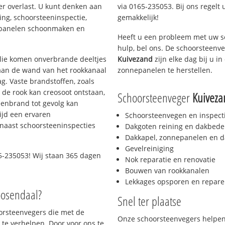
er overlast. U kunt denken aan
via 0165-235053. Bij ons regelt 
ing, schoorsteeninspectie,
gemakkelijk!
nepanelen schoonmaken en
Heeft u een probleem met uw s
hulp, bel ons. De schoorsteenv
 olie komen onverbrande deeltjes
Kuivezand
zijn elke dag bij u 
 aan de wand van het rookkanaal
zonnepanelen te herstellen.
g. Vaste brandstoffen, zoals
t de rook kan creosoot ontstaan,
Schoorsteenveger
Kuiveza
enbrand tot gevolg kan
ijd een ervaren
Schoorsteenvegen en inspect
naast schoorsteeninspecties
Dakgoten reining en dakbede
Dakkapel, zonnepanelen en d
Gevelreiniging
5-235053! Wij staan 365 dagen
Nok reparatie en renovatie
Bouwen van rookkanalen
Lekkages opsporen en repare
oosendaal?
Snel ter plaatse
oorsteenvegers die met de
Onze schoorsteenvegers helpen 
te verhelpen. Door voor ons te