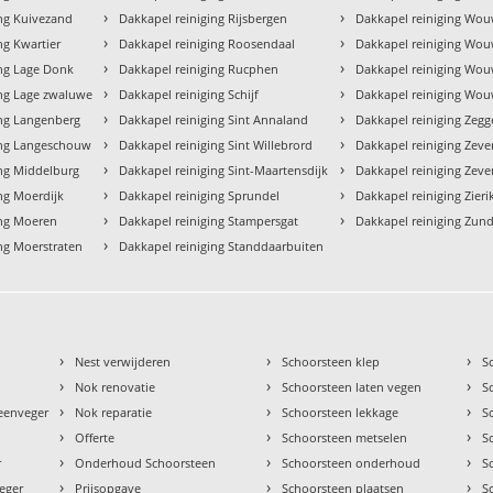
›
›
ing Kuivezand
Dakkapel reiniging Rijsbergen
Dakkapel reiniging Wo
›
›
ng Kwartier
Dakkapel reiniging Roosendaal
Dakkapel reiniging Wou
›
›
ing Lage Donk
Dakkapel reiniging Rucphen
Dakkapel reiniging Wou
›
›
ing Lage zwaluwe
Dakkapel reiniging Schijf
Dakkapel reiniging Wou
›
›
ing Langenberg
Dakkapel reiniging Sint Annaland
Dakkapel reiniging Zegg
›
›
ing Langeschouw
Dakkapel reiniging Sint Willebrord
Dakkapel reiniging Zev
›
›
ing Middelburg
Dakkapel reiniging Sint-Maartensdijk
Dakkapel reiniging Zev
›
›
ng Moerdijk
Dakkapel reiniging Sprundel
Dakkapel reiniging Zieri
›
›
ing Moeren
Dakkapel reiniging Stampersgat
Dakkapel reiniging Zund
›
ng Moerstraten
Dakkapel reiniging Standdaarbuiten
›
›
›
Nest verwijderen
Schoorsteen klep
S
›
›
›
Nok renovatie
Schoorsteen laten vegen
S
›
›
›
teenveger
Nok reparatie
Schoorsteen lekkage
S
›
›
›
Offerte
Schoorsteen metselen
S
›
›
›
r
Onderhoud Schoorsteen
Schoorsteen onderhoud
S
›
›
›
eger
Prijsopgave
Schoorsteen plaatsen
S