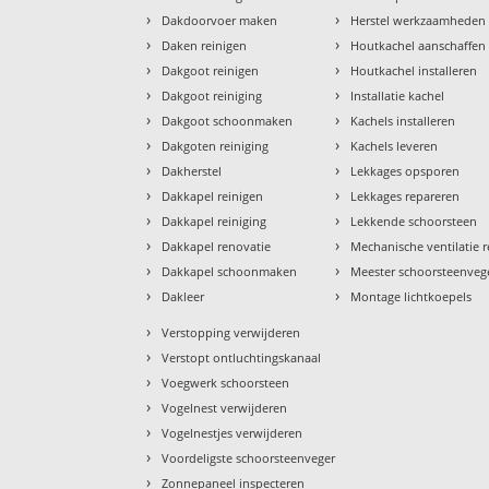
›
›
Dakdoorvoer maken
Herstel werkzaamheden
›
›
Daken reinigen
Houtkachel aanschaffen
›
›
Dakgoot reinigen
Houtkachel installeren
›
›
Dakgoot reiniging
Installatie kachel
›
›
Dakgoot schoonmaken
Kachels installeren
›
›
Dakgoten reiniging
Kachels leveren
›
›
Dakherstel
Lekkages opsporen
›
›
Dakkapel reinigen
Lekkages repareren
›
›
Dakkapel reiniging
Lekkende schoorsteen
›
›
Dakkapel renovatie
Mechanische ventilatie r
›
›
Dakkapel schoonmaken
Meester schoorsteenveg
›
›
Dakleer
Montage lichtkoepels
›
Verstopping verwijderen
›
Verstopt ontluchtingskanaal
›
Voegwerk schoorsteen
›
Vogelnest verwijderen
›
Vogelnestjes verwijderen
›
Voordeligste schoorsteenveger
›
Zonnepaneel inspecteren