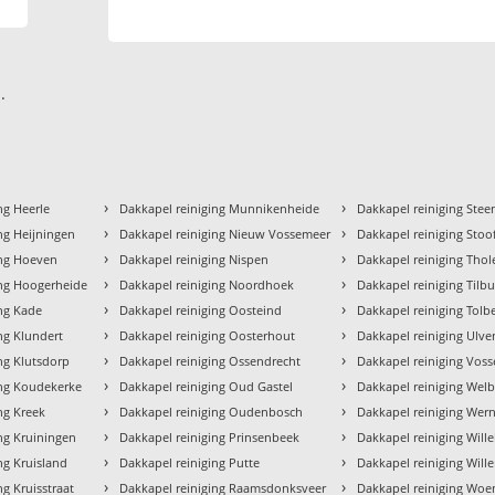
.
›
›
ng Heerle
Dakkapel reiniging Munnikenheide
Dakkapel reiniging Ste
›
›
ng Heijningen
Dakkapel reiniging Nieuw Vossemeer
Dakkapel reiniging Stoo
›
›
ing Hoeven
Dakkapel reiniging Nispen
Dakkapel reiniging Thol
›
›
ing Hoogerheide
Dakkapel reiniging Noordhoek
Dakkapel reiniging Tilb
›
›
ing Kade
Dakkapel reiniging Oosteind
Dakkapel reiniging Tolb
›
›
ng Klundert
Dakkapel reiniging Oosterhout
Dakkapel reiniging Ulv
›
›
ng Klutsdorp
Dakkapel reiniging Ossendrecht
Dakkapel reiniging Vos
›
›
ing Koudekerke
Dakkapel reiniging Oud Gastel
Dakkapel reiniging Wel
›
›
ng Kreek
Dakkapel reiniging Oudenbosch
Dakkapel reiniging Wer
›
›
ng Kruiningen
Dakkapel reiniging Prinsenbeek
Dakkapel reiniging Will
›
›
ng Kruisland
Dakkapel reiniging Putte
Dakkapel reiniging Will
›
›
ng Kruisstraat
Dakkapel reiniging Raamsdonksveer
Dakkapel reiniging Woe