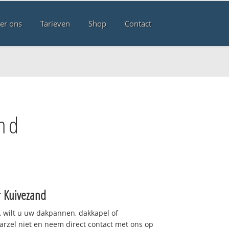
er ons
Tarieven
Shop
Contact
and
r
Kuivezand
 wilt u uw dakpannen, dakkapel of
arzel niet en neem direct contact met ons op