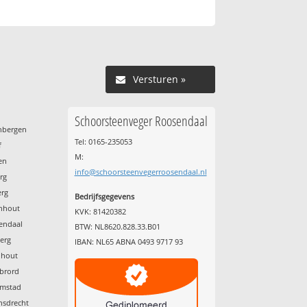
Versturen »
Schoorsteenveger Roosendaal
enbergen
Tel: 0165-235053
f
M:
en
info@schoorsteenvegerroosendaal.nl
urg
erg
Bedrijfsgegevens
enhout
KVK: 81420382
sendaal
BTW: NL8620.828.33.B01
berg
IBAN: NL65 ABNA 0493 9717 93
nhout
ebrord
emstad
nsdrecht