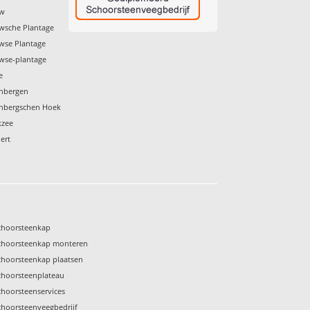
uw
wsche Plantage
wse Plantage
wse-plantage
e
enbergen
enbergschen Hoek
kzee
ert
choorsteenkap
choorsteenkap monteren
choorsteenkap plaatsen
choorsteenplateau
choorsteenservices
choorsteenveegbedrijf