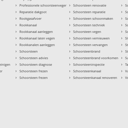
›
›
›
Professionele schoorsteenveger
Schoorsteen renovatie
S
›
›
›
Reparatie dakgoot
Schoorsteen reparatie
S
›
›
›
Rookgasafvoer
Schoorsteen schoonmaken
S
›
›
›
Rookkanaal
Schoorsteen techniek
S
›
›
›
Rookkanaal aanleggen
Schoorsteen vegen
S
›
›
›
Rookkanaal laten vegen
Schoorsteen vernieuwen
S
›
›
›
Rookkanalen aanleggen
Schoorsteen vervangen
S
›
›
›
Schoorsteen
Schoorsteenbrand
S
›
›
›
Schoorsteen advies
Schoorsteenbrand voorkomen
S
›
›
›
einigen
Schoorsteen diagnose
Schoorsteeninspectie
Ta
›
›
›
er
Schoorsteen frezen
Schoorsteenkanaal
V
›
›
›
Schoorsteen frezen
Schoorsteenkanaal renoveren
V