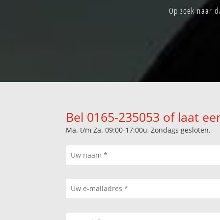
Op zoek naar da
Bel 0165-235053 of laat ee
Ma. t/m Za. 09:00-17:00u, Zondags gesloten.