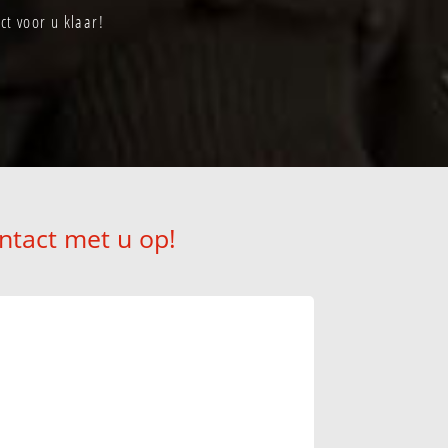
ct voor u klaar!
ntact met u op!