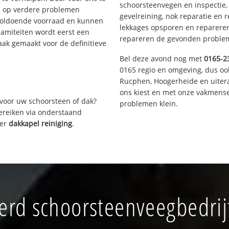
schoorsteenvegen en inspectie,
s op verdere problemen
gevelreining, nok reparatie en 
voldoende voorraad en kunnen
lekkages opsporen en repareren.
lamiteiten wordt eerst een
repareren de gevonden problem
aak gemaakt voor de definitieve
Bel deze avond nog met
0165-2
0165 regio en omgeving, dus oo
Rucphen, Hoogerheide en uiter
ons kiest en met onze vakmense
voor uw schoorsteen of dak?
problemen klein.
bereiken via onderstaand
ver
dakkapel reiniging
.
rd schoorsteenveegbedrij