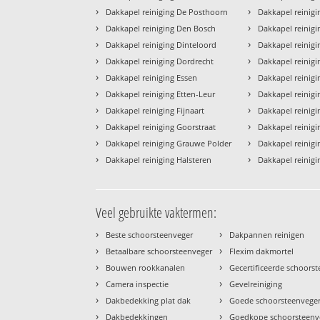
›
›
Dakkapel reiniging De Posthoorn
Dakkapel reinig
›
›
Dakkapel reiniging Den Bosch
Dakkapel reinigi
›
›
Dakkapel reiniging Dinteloord
Dakkapel reinig
›
›
Dakkapel reiniging Dordrecht
Dakkapel reinig
›
›
Dakkapel reiniging Essen
Dakkapel reinig
›
›
Dakkapel reiniging Etten-Leur
Dakkapel reinig
›
›
Dakkapel reiniging Fijnaart
Dakkapel reinig
›
›
Dakkapel reiniging Goorstraat
Dakkapel reinigi
›
›
Dakkapel reiniging Grauwe Polder
Dakkapel reinig
›
›
Dakkapel reiniging Halsteren
Dakkapel reinigi
Veel gebruikte vaktermen:
›
›
Beste schoorsteenveger
Dakpannen reinigen
›
›
Betaalbare schoorsteenveger
Flexim dakmortel
›
›
Bouwen rookkanalen
Gecertificeerde schoors
›
›
Camera inspectie
Gevelreiniging
›
›
Dakbedekking plat dak
Goede schoorsteenvege
›
›
Dakbedekkingen
Goedkope schoorsteenv