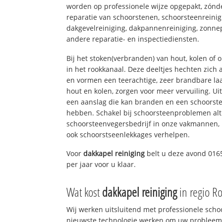
worden op professionele wijze opgepakt, zónd
reparatie van schoorstenen, schoorsteenreinig
dakgevelreiniging, dakpannenreiniging, zon
andere reparatie- en inspectiediensten.
Bij het stoken(verbranden) van hout, kolen of
in het rookkanaal. Deze deeltjes hechten zich
en vormen een teerachtige, zeer brandbare laa
hout en kolen, zorgen voor meer vervuiling. Ui
een aanslag die kan branden en een schoorste
hebben. Schakel bij schoorsteenproblemen alt
schoorsteenvegersbedrijf in onze vakmannen, 
ook schoorstseenlekkages verhelpen.
Voor
dakkapel reiniging
belt u deze avond 016
per jaar voor u klaar.
Wat kost
dakkapel reiniging
in regio R
Wij werken uitsluitend met professionele sch
nieuwste technologie werken om uw probleem 