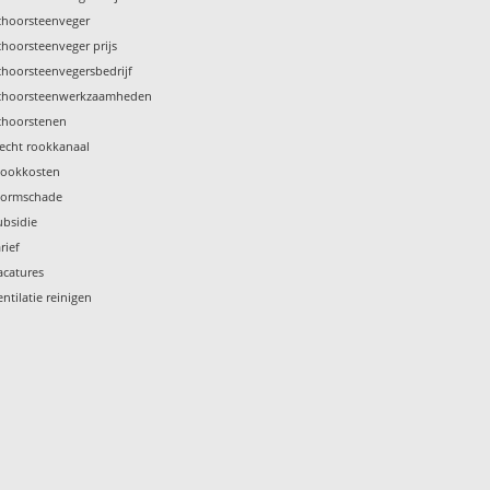
choorsteenveger
choorsteenveger prijs
choorsteenvegersbedrijf
choorsteenwerkzaamheden
choorstenen
lecht rookkanaal
tookkosten
tormschade
ubsidie
rief
acatures
entilatie reinigen