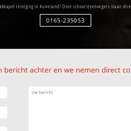
kkapel reiniging in Kuivezand? Onze schoorsteenvegers staan dire
0165-235053
n bericht achter en we nemen direct co