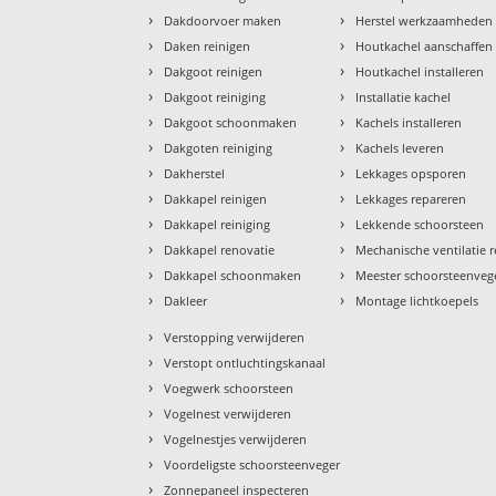
›
›
Dakdoorvoer maken
Herstel werkzaamheden
›
›
Daken reinigen
Houtkachel aanschaffen
›
›
Dakgoot reinigen
Houtkachel installeren
›
›
Dakgoot reiniging
Installatie kachel
›
›
Dakgoot schoonmaken
Kachels installeren
›
›
Dakgoten reiniging
Kachels leveren
›
›
Dakherstel
Lekkages opsporen
›
›
Dakkapel reinigen
Lekkages repareren
›
›
Dakkapel reiniging
Lekkende schoorsteen
›
›
Dakkapel renovatie
Mechanische ventilatie r
›
›
Dakkapel schoonmaken
Meester schoorsteenveg
›
›
Dakleer
Montage lichtkoepels
›
Verstopping verwijderen
›
Verstopt ontluchtingskanaal
›
Voegwerk schoorsteen
›
Vogelnest verwijderen
›
Vogelnestjes verwijderen
›
Voordeligste schoorsteenveger
›
Zonnepaneel inspecteren