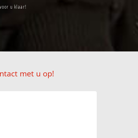
voor u klaar!
ntact met u op!