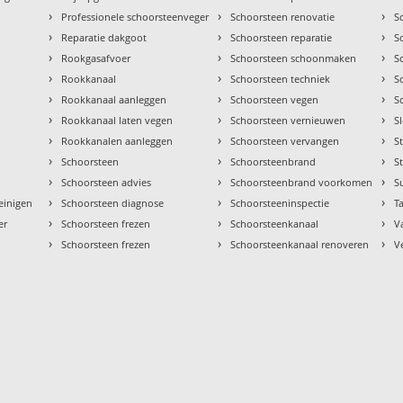
›
›
›
Professionele schoorsteenveger
Schoorsteen renovatie
S
›
›
›
Reparatie dakgoot
Schoorsteen reparatie
S
›
›
›
Rookgasafvoer
Schoorsteen schoonmaken
S
›
›
›
Rookkanaal
Schoorsteen techniek
S
›
›
›
Rookkanaal aanleggen
Schoorsteen vegen
S
›
›
›
Rookkanaal laten vegen
Schoorsteen vernieuwen
S
›
›
›
Rookkanalen aanleggen
Schoorsteen vervangen
S
›
›
›
Schoorsteen
Schoorsteenbrand
S
›
›
›
Schoorsteen advies
Schoorsteenbrand voorkomen
S
›
›
›
einigen
Schoorsteen diagnose
Schoorsteeninspectie
Ta
›
›
›
er
Schoorsteen frezen
Schoorsteenkanaal
V
›
›
›
Schoorsteen frezen
Schoorsteenkanaal renoveren
V