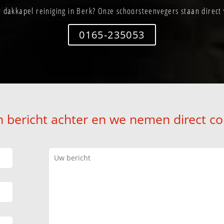
 dakkapel reiniging in Berk? Onze schoorsteenvegers staan direct 
0165-235053
n bericht achter en we nemen direct co