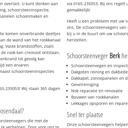
er overlast. U kunt denken aan
via 0165-235053. Bij ons regelt 
ing, schoorsteeninspectie,
gemakkelijk!
nepanelen schoonmaken en
Heeft u een probleem met uw s
ons. De schoorsteenvegers van
 olie komen onverbrande deeltjes
bij u in de buurt om uw schoor
 aan de wand van het rookkanaal
herstellen.
g. Vaste brandstoffen, zoals
t de rook kan creosoot ontstaan,
Schoorsteenveger
Berk
hel
enbrand tot gevolg kan
ijd een ervaren
Schoorsteenvegen en inspect
naast schoorsteeninspecties
Dakgoten reining en dakbede
Dakkapel, zonnepanelen en d
Gevelreiniging
65-235053! Wij staan 365 dagen
Nok reparatie en renovatie
Bouwen van rookkanalen
Lekkages opsporen en repare
oosendaal?
Snel ter plaatse
oorsteenvegers die met de
Onze schoorsteenvegers helpen 
te verhelpen. Door voor ons te