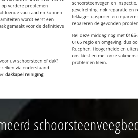
schoorsteenvegen en inspectie,
s op verdere problemen
gevelreining, nok reparatie en 
voldoende voorraad en kunnen
lekkages opsporen en repareren.
lamiteiten wordt eerst een
repareren de gevonden problem
aak gemaakt voor de definitieve
Bel deze middag nog met
0165-
0165 regio en omgeving, dus oo
Rucphen, Hoogerheide en uiter
ons kiest en met onze vakmense
voor uw schoorsteen of dak?
problemen klein.
bereiken via onderstaand
ver
dakkapel reiniging
.
meerd schoorsteenveegbedr