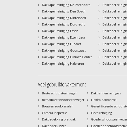
›
›
Dakkapel reiniging De Posthoorn
Dakkapel reinig
›
›
Dakkapel reiniging Den Bosch
Dakkapel reinigi
›
›
Dakkapel reiniging Dinteloord
Dakkapel reinig
›
›
Dakkapel reiniging Dordrecht
Dakkapel reinig
›
›
Dakkapel reiniging Essen
Dakkapel reinig
›
›
Dakkapel reiniging Etten-Leur
Dakkapel reinig
›
›
Dakkapel reiniging Fijnaart
Dakkapel reinig
›
›
Dakkapel reiniging Goorstraat
Dakkapel reinigi
›
›
Dakkapel reiniging Grauwe Polder
Dakkapel reinig
›
›
Dakkapel reiniging Halsteren
Dakkapel reinigi
Veel gebruikte vaktermen:
›
›
Beste schoorsteenveger
Dakpannen reinigen
›
›
Betaalbare schoorsteenveger
Flexim dakmortel
›
›
Bouwen rookkanalen
Gecertificeerde schoors
›
›
Camera inspectie
Gevelreiniging
›
›
Dakbedekking plat dak
Goede schoorsteenvege
›
›
Dakbedekkingen
Goedkope schoorsteenv