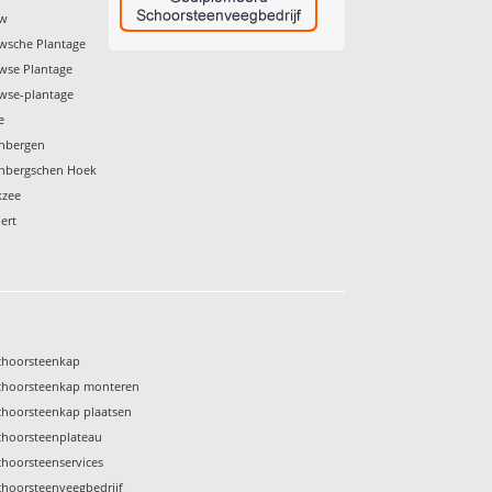
uw
wsche Plantage
wse Plantage
wse-plantage
e
enbergen
enbergschen Hoek
kzee
ert
choorsteenkap
choorsteenkap monteren
choorsteenkap plaatsen
choorsteenplateau
choorsteenservices
choorsteenveegbedrijf