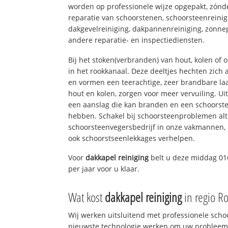
worden op professionele wijze opgepakt, zónd
reparatie van schoorstenen, schoorsteenreinig
dakgevelreiniging, dakpannenreiniging, zon
andere reparatie- en inspectiediensten.
Bij het stoken(verbranden) van hout, kolen of
in het rookkanaal. Deze deeltjes hechten zich
en vormen een teerachtige, zeer brandbare laa
hout en kolen, zorgen voor meer vervuiling. Ui
een aanslag die kan branden en een schoorste
hebben. Schakel bij schoorsteenproblemen alt
schoorsteenvegersbedrijf in onze vakmannen, 
ook schoorstseenlekkages verhelpen.
Voor
dakkapel reiniging
belt u deze middag 01
per jaar voor u klaar.
Wat kost
dakkapel reiniging
in regio R
Wij werken uitsluitend met professionele sch
nieuwste technologie werken om uw probleem 