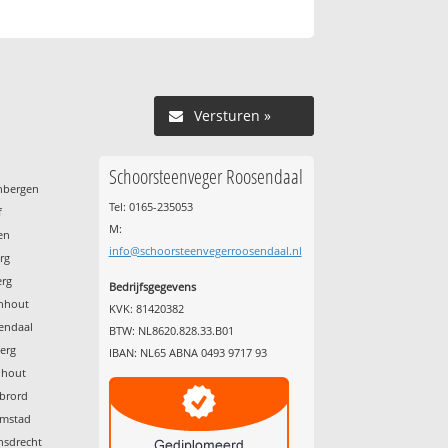
Versturen »
Schoorsteenveger Roosendaal
enbergen
Tel: 0165-235053
f
M:
en
info@schoorsteenvegerroosendaal.nl
urg
erg
Bedrijfsgegevens
enhout
KVK: 81420382
sendaal
BTW: NL8620.828.33.B01
berg
IBAN: NL65 ABNA 0493 9717 93
nhout
ebrord
emstad
nsdrecht