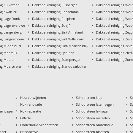
›
›
ing Kuivezand
Dakkapel reiniging Rijsbergen
Dakkapel reiniging Wo
›
›
ng Kwartier
Dakkapel reiniging Roosendaal
Dakkapel reiniging Wou
›
›
ing Lage Donk
Dakkapel reiniging Rucphen
Dakkapel reiniging Wou
›
›
ing Lage zwaluwe
Dakkapel reiniging Schijf
Dakkapel reiniging Wou
›
›
ing Langenberg
Dakkapel reiniging Sint Annaland
Dakkapel reiniging Zegg
›
›
ing Langeschouw
Dakkapel reiniging Sint Willebrord
Dakkapel reiniging Zev
›
›
ing Middelburg
Dakkapel reiniging Sint-Maartensdijk
Dakkapel reiniging Zev
›
›
ng Moerdijk
Dakkapel reiniging Sprundel
Dakkapel reiniging Zieri
›
›
ing Moeren
Dakkapel reiniging Stampersgat
Dakkapel reiniging Zund
›
ng Moerstraten
Dakkapel reiniging Standdaarbuiten
›
›
›
Nest verwijderen
Schoorsteen klep
S
›
›
›
Nok renovatie
Schoorsteen laten vegen
S
›
›
›
teenveger
Nok reparatie
Schoorsteen lekkage
S
›
›
›
Offerte
Schoorsteen metselen
S
›
›
›
r
Onderhoud Schoorsteen
Schoorsteen onderhoud
S
›
›
›
eger
Prijsopgave
Schoorsteen plaatsen
S