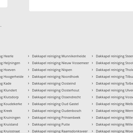
.
›
›
ng Heerle
Dakkapel reiniging Munnikenheide
Dakkapel reiniging Ste
›
›
ng Heijningen
Dakkapel reiniging Nieuw Vossemeer
Dakkapel reiniging Stoo
›
›
ing Hoeven
Dakkapel reiniging Nispen
Dakkapel reiniging Thol
›
›
ing Hoogerheide
Dakkapel reiniging Noordhoek
Dakkapel reiniging Tilb
›
›
ing Kade
Dakkapel reiniging Oosteind
Dakkapel reiniging Tolb
›
›
ng Klundert
Dakkapel reiniging Oosterhout
Dakkapel reiniging Ulv
›
›
ng Klutsdorp
Dakkapel reiniging Ossendrecht
Dakkapel reiniging Vos
›
›
ing Koudekerke
Dakkapel reiniging Oud Gastel
Dakkapel reiniging Wel
›
›
ng Kreek
Dakkapel reiniging Oudenbosch
Dakkapel reiniging Wer
›
›
ng Kruiningen
Dakkapel reiniging Prinsenbeek
Dakkapel reiniging Will
›
›
ng Kruisland
Dakkapel reiniging Putte
Dakkapel reiniging Will
›
›
ng Kruisstraat
Dakkapel reiniging Raamsdonksveer
Dakkapel reiniging Woe