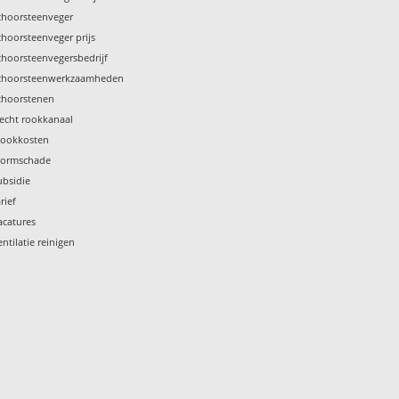
choorsteenveger
choorsteenveger prijs
choorsteenvegersbedrijf
choorsteenwerkzaamheden
choorstenen
lecht rookkanaal
tookkosten
tormschade
ubsidie
rief
acatures
entilatie reinigen