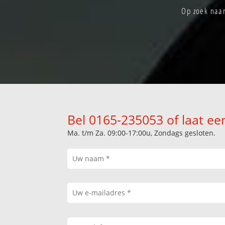
Op zoek naar
Bel 0165-235053 of laat ee
Ma. t/m Za. 09:00-17:00u, Zondags gesloten.