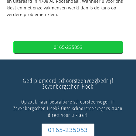
en uiteraard in 4708 AE Roosendaal. Wanneer u voor ons
kiest en met onze vakmensen werkt dan is de kans op
verdere problemen klein.
0165-235053
Gediplomeerd schoorsteenveegbedrijf
Zevenbergschen Hoek
Op zoek naar betaalbare schoorsteenveger in
Zevenbergschen Hoek? Onze schoorsteenvegers staan
direct voor u klaar!
0165-235053