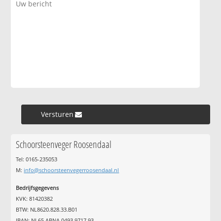
Versturen »
Schoorsteenveger Roosendaal
Tel: 0165-235053
M:
info@schoorsteenvegerroosendaal.nl
Bedrijfsgegevens
KVK: 81420382
BTW: NL8620.828.33.B01
IBAN: NL65 ABNA 0493 9717 93