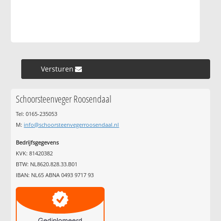
Versturen »
Schoorsteenveger Roosendaal
Tel: 0165-235053
M:
info@schoorsteenvegerroosendaal.nl
Bedrijfsgegevens
KVK: 81420382
BTW: NL8620.828.33.B01
IBAN: NL65 ABNA 0493 9717 93