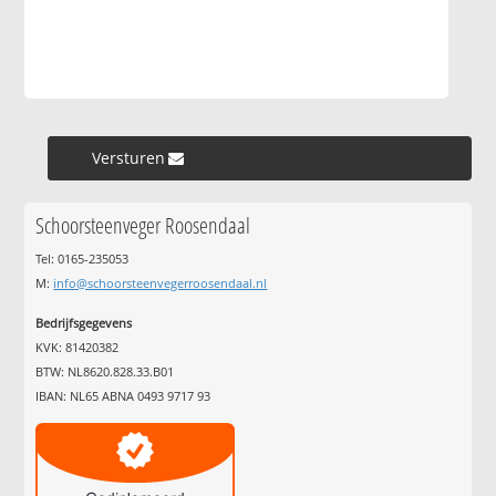
Versturen »
Schoorsteenveger Roosendaal
Tel: 0165-235053
M:
info@schoorsteenvegerroosendaal.nl
Bedrijfsgegevens
KVK: 81420382
BTW: NL8620.828.33.B01
IBAN: NL65 ABNA 0493 9717 93