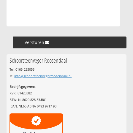
Versturen »
Schoorsteenveger Roosendaal
Tel: 0165-235053
M:
info@schoorsteenvegerroosendaal.nl
Bedrijfsgegevens
KVK: 81420382
BTW: NL8620.828.33.B01
IBAN: NL65 ABNA 0493 9717 93