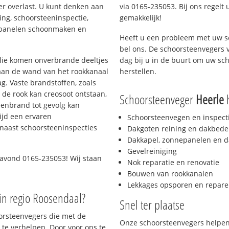
er overlast. U kunt denken aan
via 0165-235053. Bij ons regelt 
ing, schoorsteeninspectie,
gemakkelijk!
nepanelen schoonmaken en
Heeft u een probleem met uw s
bel ons. De schoorsteenvegers 
 olie komen onverbrande deeltjes
dag bij u in de buurt om uw sc
 aan de wand van het rookkanaal
herstellen.
g. Vaste brandstoffen, zoals
t de rook kan creosoot ontstaan,
Schoorsteenveger
Heerle
h
enbrand tot gevolg kan
ijd een ervaren
Schoorsteenvegen en inspect
naast schoorsteeninspecties
Dakgoten reining en dakbede
Dakkapel, zonnepanelen en d
Gevelreiniging
 avond 0165-235053! Wij staan
Nok reparatie en renovatie
Bouwen van rookkanalen
Lekkages opsporen en repare
in regio Roosendaal?
Snel ter plaatse
oorsteenvegers die met de
Onze schoorsteenvegers helpen 
te verhelpen. Door voor ons te