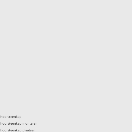
choorsteenkap
choorsteenkap monteren
choorsteenkap plaatsen