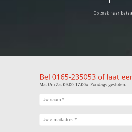
Op zoek naar betaa
Bel 0165-235053 of laat ee
Ma. t/m Za. 09:00-17:00u, Zondags gesloten.