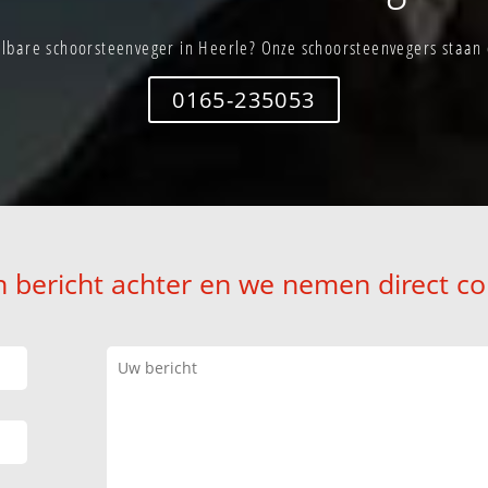
lbare schoorsteenveger in Heerle? Onze schoorsteenvegers staan d
0165-235053
n bericht achter en we nemen direct co