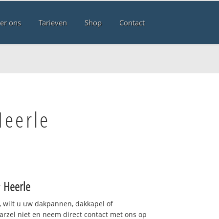
er ons
Tarieven
Shop
Contact
Heerle
r
Heerle
 wilt u uw dakpannen, dakkapel of
arzel niet en neem direct contact met ons op