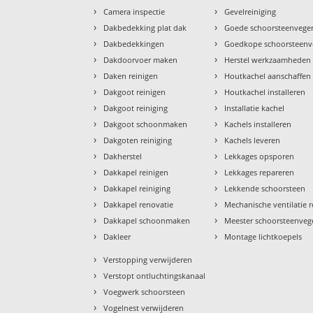
›
›
Camera inspectie
Gevelreiniging
›
›
Dakbedekking plat dak
Goede schoorsteenvege
›
›
Dakbedekkingen
Goedkope schoorsteenv
›
›
Dakdoorvoer maken
Herstel werkzaamheden
›
›
Daken reinigen
Houtkachel aanschaffen
›
›
Dakgoot reinigen
Houtkachel installeren
›
›
Dakgoot reiniging
Installatie kachel
›
›
Dakgoot schoonmaken
Kachels installeren
›
›
Dakgoten reiniging
Kachels leveren
›
›
Dakherstel
Lekkages opsporen
›
›
Dakkapel reinigen
Lekkages repareren
›
›
Dakkapel reiniging
Lekkende schoorsteen
›
›
Dakkapel renovatie
Mechanische ventilatie r
›
›
Dakkapel schoonmaken
Meester schoorsteenveg
›
›
Dakleer
Montage lichtkoepels
›
Verstopping verwijderen
›
Verstopt ontluchtingskanaal
›
Voegwerk schoorsteen
›
Vogelnest verwijderen