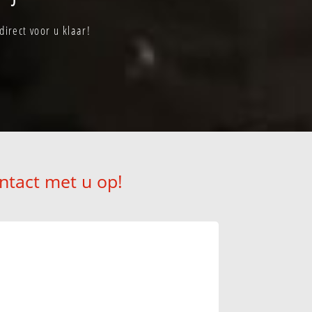
irect voor u klaar!
ntact met u op!