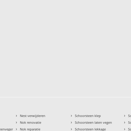
›
›
›
Nest verwijderen
Schoorsteen klep
S
›
›
›
Nok renovatie
Schoorsteen laten vegen
S
›
›
›
teenveger
Nok reparatie
Schoorsteen lekkage
S