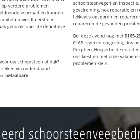
schoorsteenvegen en inspectie,
s op verdere problemen
gevelreining, nok reparatie en 
voldoende voorraad en kunnen
lekkages opsporen en repareren.
lamiteiten wordt eerst een
repareren de gevonden problem
aak gemaakt voor de definitieve
Bel deze avond nog met
0165-2
0165 regio en omgeving, dus oo
Rucphen, Hoogerheide en uiter
ons kiest en met onze vakmense
voor uw schoorsteen of dak?
problemen klein.
bereiken via onderstaand
ver
betaalbare
eerd schoorsteenveegbedri