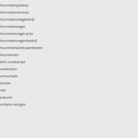
choorsteenplateau
choorsteenservices
choorsteenveegbedrijf
choorsteenveger
choorsteenveger prijs
choorsteenvegersbedrijf
choorsteenwerkzaamheden
choorstenen
lecht rookkanaal
tookkosten
tormschade
ubsidie
rief
acatures
entilatie reinigen