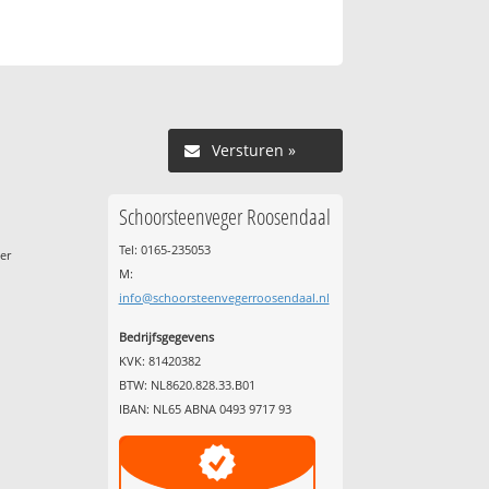
Versturen »
Schoorsteenveger Roosendaal
e
Tel: 0165-235053
er
M:
info@schoorsteenvegerroosendaal.nl
Bedrijfsgegevens
KVK: 81420382
BTW: NL8620.828.33.B01
IBAN: NL65 ABNA 0493 9717 93