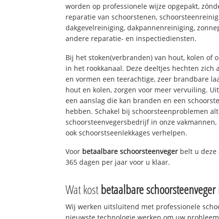
worden op professionele wijze opgepakt, zónd
reparatie van schoorstenen, schoorsteenreinig
dakgevelreiniging, dakpannenreiniging, zon
andere reparatie- en inspectiediensten.
Bij het stoken(verbranden) van hout, kolen of
in het rookkanaal. Deze deeltjes hechten zich
en vormen een teerachtige, zeer brandbare laa
hout en kolen, zorgen voor meer vervuiling. Ui
een aanslag die kan branden en een schoorste
hebben. Schakel bij schoorsteenproblemen alt
schoorsteenvegersbedrijf in onze vakmannen, 
ook schoorstseenlekkages verhelpen.
Voor
betaalbare schoorsteenveger
belt u deze
365 dagen per jaar voor u klaar.
Wat kost
betaalbare schoorsteenveger
Wij werken uitsluitend met professionele sch
nieuwste technologie werken om uw probleem 