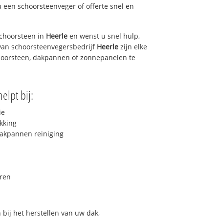
u een schoorsteenveger of offerte snel en
choorsteen in
Heerle
en wenst u snel hulp,
van schoorsteenvegersbedrijf
Heerle
zijn elke
hoorsteen, dakpannen of zonnepanelen te
elpt bij:
ie
kking
akpannen reiniging
ren
bij het herstellen van uw dak,