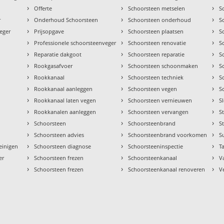
›
›
›
Offerte
Schoorsteen metselen
S
›
›
›
r
Onderhoud Schoorsteen
Schoorsteen onderhoud
S
›
›
›
eger
Prijsopgave
Schoorsteen plaatsen
S
›
›
›
Professionele schoorsteenveger
Schoorsteen renovatie
S
›
›
›
Reparatie dakgoot
Schoorsteen reparatie
S
›
›
›
Rookgasafvoer
Schoorsteen schoonmaken
S
›
›
›
Rookkanaal
Schoorsteen techniek
S
›
›
›
Rookkanaal aanleggen
Schoorsteen vegen
S
›
›
›
Rookkanaal laten vegen
Schoorsteen vernieuwen
S
›
›
›
Rookkanalen aanleggen
Schoorsteen vervangen
S
›
›
›
Schoorsteen
Schoorsteenbrand
S
›
›
›
Schoorsteen advies
Schoorsteenbrand voorkomen
S
›
›
›
einigen
Schoorsteen diagnose
Schoorsteeninspectie
Ta
›
›
›
er
Schoorsteen frezen
Schoorsteenkanaal
V
›
›
›
Schoorsteen frezen
Schoorsteenkanaal renoveren
V