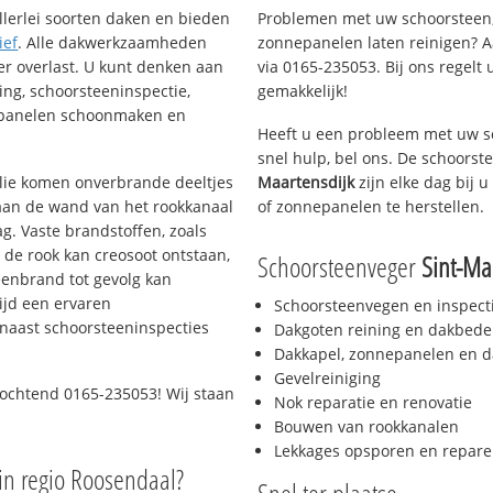
llerlei soorten daken en bieden
Problemen met uw schoorsteen,
ief
. Alle dakwerkzaamheden
zonnepanelen laten reinigen? A
er overlast. U kunt denken aan
via 0165-235053. Bij ons regelt 
ing, schoorsteeninspectie,
gemakkelijk!
nepanelen schoonmaken en
Heeft u een probleem met uw s
snel hulp, bel ons. De schoors
 olie komen onverbrande deeltjes
Maartensdijk
zijn elke dag bij 
 aan de wand van het rookkanaal
of zonnepanelen te herstellen.
g. Vaste brandstoffen, zoals
t de rook kan creosoot ontstaan,
Schoorsteenveger
Sint-Ma
enbrand tot gevolg kan
ijd een ervaren
Schoorsteenvegen en inspect
naast schoorsteeninspecties
Dakgoten reining en dakbede
Dakkapel, zonnepanelen en d
Gevelreiniging
 ochtend 0165-235053! Wij staan
Nok reparatie en renovatie
Bouwen van rookkanalen
Lekkages opsporen en repare
in regio Roosendaal?