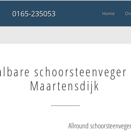
0165-235053
Home
Ov
albare schoorsteenveger 
Maartensdijk
Allround schoorsteenvege