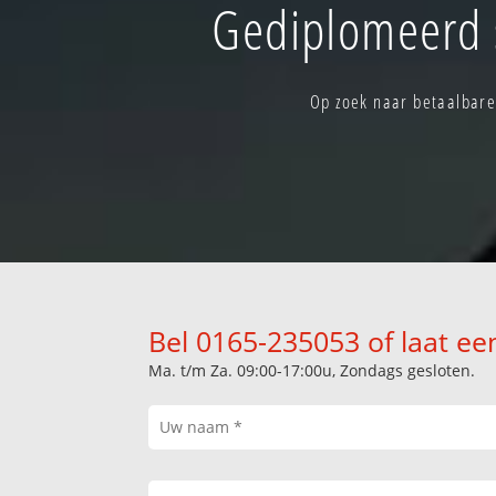
Gediplomeerd s
Op zoek naar betaalbare
Bel 0165-235053 of laat ee
Ma. t/m Za. 09:00-17:00u, Zondags gesloten.