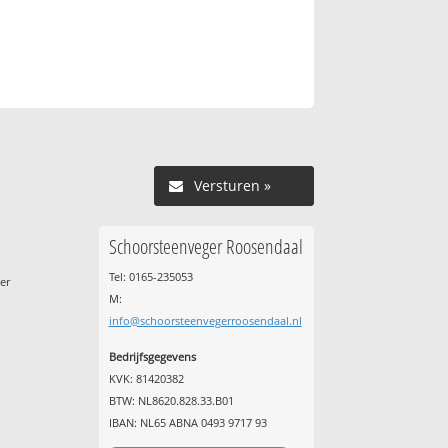
Versturen »
Schoorsteenveger Roosendaal
e
Tel: 0165-235053
er
M:
info@schoorsteenvegerroosendaal.nl
Bedrijfsgegevens
KVK: 81420382
BTW: NL8620.828.33.B01
IBAN: NL65 ABNA 0493 9717 93