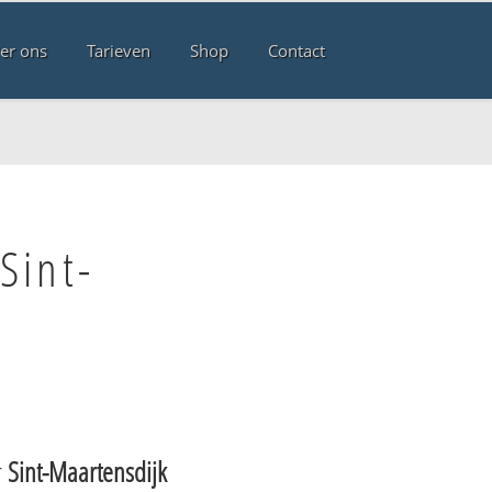
er ons
Tarieven
Shop
Contact
Sint-
r
Sint-Maartensdijk