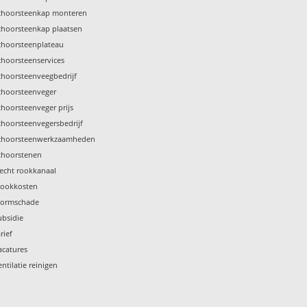
choorsteenkap monteren
choorsteenkap plaatsen
choorsteenplateau
choorsteenservices
choorsteenveegbedrijf
choorsteenveger
choorsteenveger prijs
choorsteenvegersbedrijf
choorsteenwerkzaamheden
choorstenen
lecht rookkanaal
tookkosten
tormschade
ubsidie
rief
acatures
entilatie reinigen