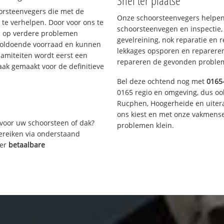
Snel ter plaatse
oorsteenvegers die met de
Onze schoorsteenvegers helpen 
te verhelpen. Door voor ons te
schoorsteenvegen en inspectie,
s op verdere problemen
gevelreining, nok reparatie en 
voldoende voorraad en kunnen
lekkages opsporen en repareren.
lamiteiten wordt eerst een
repareren de gevonden problem
aak gemaakt voor de definitieve
Bel deze ochtend nog met
0165
0165 regio en omgeving, dus oo
Rucphen, Hoogerheide en uiter
ons kiest en met onze vakmense
voor uw schoorsteen of dak?
problemen klein.
bereiken via onderstaand
ver
betaalbare