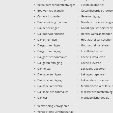
›
›
Betaalbare schoorsteenveger
Flexim dakmortel
›
›
Bouwen rookkanalen
Gecertificeerde schoors
›
›
Camera inspectie
Gevelreiniging
›
›
Dakbedekking plat dak
Goede schoorsteenvege
›
›
Dakbedekkingen
Goedkope schoorsteenv
›
›
Dakdoorvoer maken
Herstel werkzaamheden
›
›
Daken reinigen
Houtkachel aanschaffen
›
›
Dakgoot reinigen
Houtkachel installeren
›
›
Dakgoot reiniging
Installatie kachel
›
›
Dakgoot schoonmaken
Kachels installeren
›
›
Dakgoten reiniging
Kachels leveren
›
›
Dakherstel
Lekkages opsporen
›
›
Dakkapel reinigen
Lekkages repareren
›
›
Dakkapel reiniging
Lekkende schoorsteen
›
›
Dakkapel renovatie
Mechanische ventilatie r
›
›
Dakkapel schoonmaken
Meester schoorsteenveg
›
›
Dakleer
Montage lichtkoepels
›
Verstopping verwijderen
›
Verstopt ontluchtingskanaal