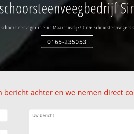
choorsteenveegbedrijf Si
 schoorsteenveger in Sint-Maartensdijk? Onze schoorsteenvegers st
0165-235053
n bericht achter en we nemen direct co