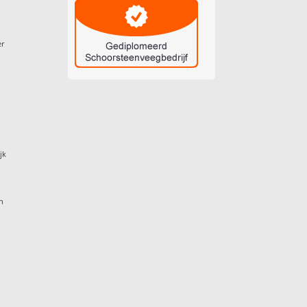
er
jk
n