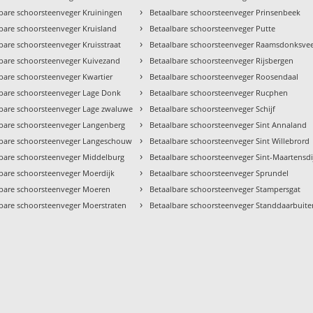
›
bare schoorsteenveger Kruiningen
Betaalbare schoorsteenveger Prinsenbeek
›
bare schoorsteenveger Kruisland
Betaalbare schoorsteenveger Putte
›
bare schoorsteenveger Kruisstraat
Betaalbare schoorsteenveger Raamsdonksve
›
bare schoorsteenveger Kuivezand
Betaalbare schoorsteenveger Rijsbergen
›
bare schoorsteenveger Kwartier
Betaalbare schoorsteenveger Roosendaal
›
bare schoorsteenveger Lage Donk
Betaalbare schoorsteenveger Rucphen
›
lbare schoorsteenveger Lage zwaluwe
Betaalbare schoorsteenveger Schijf
›
lbare schoorsteenveger Langenberg
Betaalbare schoorsteenveger Sint Annaland
›
lbare schoorsteenveger Langeschouw
Betaalbare schoorsteenveger Sint Willebrord
›
bare schoorsteenveger Middelburg
Betaalbare schoorsteenveger Sint-Maartensdi
›
bare schoorsteenveger Moerdijk
Betaalbare schoorsteenveger Sprundel
›
lbare schoorsteenveger Moeren
Betaalbare schoorsteenveger Stampersgat
›
bare schoorsteenveger Moerstraten
Betaalbare schoorsteenveger Standdaarbuite