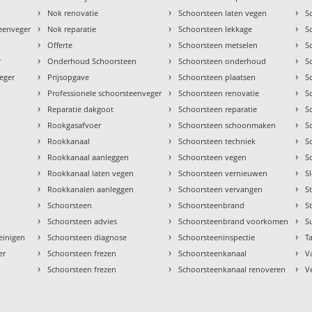
›
›
›
Nok renovatie
Schoorsteen laten vegen
S
›
›
›
teenveger
Nok reparatie
Schoorsteen lekkage
S
›
›
›
Offerte
Schoorsteen metselen
S
›
›
›
r
Onderhoud Schoorsteen
Schoorsteen onderhoud
S
›
›
›
eger
Prijsopgave
Schoorsteen plaatsen
S
›
›
›
Professionele schoorsteenveger
Schoorsteen renovatie
S
›
›
›
Reparatie dakgoot
Schoorsteen reparatie
S
›
›
›
Rookgasafvoer
Schoorsteen schoonmaken
S
›
›
›
Rookkanaal
Schoorsteen techniek
S
›
›
›
Rookkanaal aanleggen
Schoorsteen vegen
S
›
›
›
Rookkanaal laten vegen
Schoorsteen vernieuwen
S
›
›
›
Rookkanalen aanleggen
Schoorsteen vervangen
S
›
›
›
Schoorsteen
Schoorsteenbrand
S
›
›
›
Schoorsteen advies
Schoorsteenbrand voorkomen
S
›
›
›
einigen
Schoorsteen diagnose
Schoorsteeninspectie
Ta
›
›
›
er
Schoorsteen frezen
Schoorsteenkanaal
V
›
›
›
Schoorsteen frezen
Schoorsteenkanaal renoveren
V