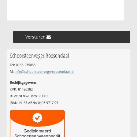
Versturen »
Schoorsteenveger Roosendaal
Tel: 0165-235053
M:
info@schoorsteenvegerroosendaal.nl
Bedrijfsgegevens
KVK: 81420382
BTW: NL8620.828.33.B01
IBAN: NL65 ABNA 0493 9717 93