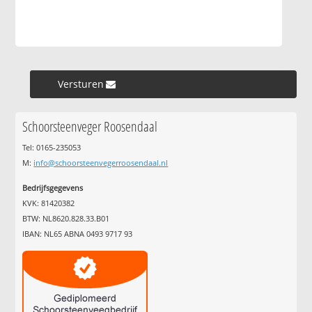
Versturen »
Schoorsteenveger Roosendaal
Tel: 0165-235053
M:
info@schoorsteenvegerroosendaal.nl
Bedrijfsgegevens
KVK: 81420382
BTW: NL8620.828.33.B01
IBAN: NL65 ABNA 0493 9717 93