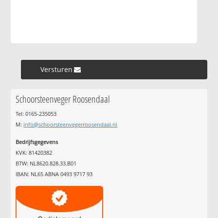
Versturen »
Schoorsteenveger Roosendaal
Tel: 0165-235053
M:
info@schoorsteenvegerroosendaal.nl
Bedrijfsgegevens
KVK: 81420382
BTW: NL8620.828.33.B01
IBAN: NL65 ABNA 0493 9717 93