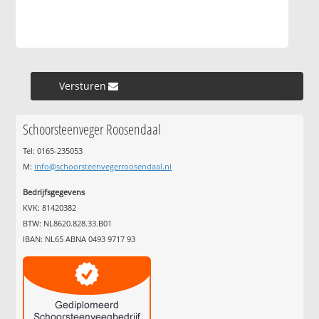
Versturen »
Schoorsteenveger Roosendaal
Tel: 0165-235053
M:
info@schoorsteenvegerroosendaal.nl
Bedrijfsgegevens
KVK: 81420382
BTW: NL8620.828.33.B01
IBAN: NL65 ABNA 0493 9717 93