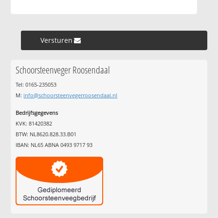
Versturen »
Schoorsteenveger Roosendaal
Tel: 0165-235053
M:
info@schoorsteenvegerroosendaal.nl
Bedrijfsgegevens
KVK: 81420382
BTW: NL8620.828.33.B01
IBAN: NL65 ABNA 0493 9717 93