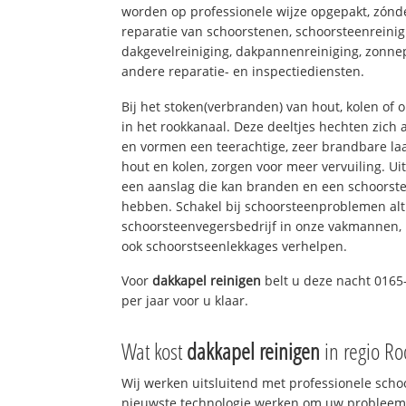
worden op professionele wijze opgepakt, zónd
reparatie van schoorstenen, schoorsteenreinig
dakgevelreiniging, dakpannenreiniging, zon
andere reparatie- en inspectiediensten.
Bij het stoken(verbranden) van hout, kolen of
in het rookkanaal. Deze deeltjes hechten zich
en vormen een teerachtige, zeer brandbare laa
hout en kolen, zorgen voor meer vervuiling. Ui
een aanslag die kan branden en een schoorste
hebben. Schakel bij schoorsteenproblemen alt
schoorsteenvegersbedrijf in onze vakmannen, 
ook schoorstseenlekkages verhelpen.
Voor
dakkapel reinigen
belt u deze nacht 0165
per jaar voor u klaar.
Wat kost
dakkapel reinigen
in regio R
Wij werken uitsluitend met professionele sch
nieuwste technologie werken om uw probleem 