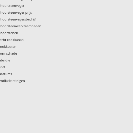
choorsteenveger
choorsteenveger prijs
choorsteenvegersbedrijf
choorsteenwerkzaamheden
choorstenen
lecht rookkanaal
tookkosten
tormschade
ubsidie
rief
acatures
entilatie reinigen