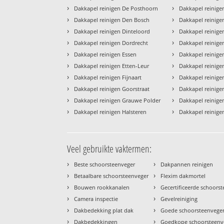
›
›
Dakkapel reinigen De Posthoorn
Dakkapel reinige
›
›
Dakkapel reinigen Den Bosch
Dakkapel reinige
›
›
Dakkapel reinigen Dinteloord
Dakkapel reinige
›
›
Dakkapel reinigen Dordrecht
Dakkapel reinig
›
›
Dakkapel reinigen Essen
Dakkapel reinig
›
›
Dakkapel reinigen Etten-Leur
Dakkapel reinig
›
›
Dakkapel reinigen Fijnaart
Dakkapel reinige
›
›
Dakkapel reinigen Goorstraat
Dakkapel reinige
›
›
Dakkapel reinigen Grauwe Polder
Dakkapel reinig
›
›
Dakkapel reinigen Halsteren
Dakkapel reinige
Veel gebruikte vaktermen:
›
›
Beste schoorsteenveger
Dakpannen reinigen
›
›
Betaalbare schoorsteenveger
Flexim dakmortel
›
›
Bouwen rookkanalen
Gecertificeerde schoors
›
›
Camera inspectie
Gevelreiniging
›
›
Dakbedekking plat dak
Goede schoorsteenvege
›
›
Dakbedekkingen
Goedkope schoorsteenv