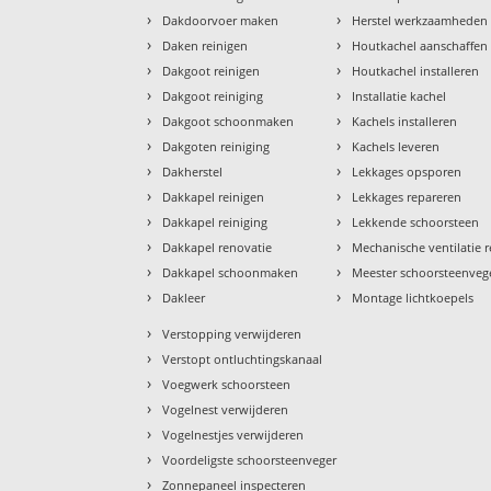
›
›
Dakdoorvoer maken
Herstel werkzaamheden
›
›
Daken reinigen
Houtkachel aanschaffen
›
›
Dakgoot reinigen
Houtkachel installeren
›
›
Dakgoot reiniging
Installatie kachel
›
›
Dakgoot schoonmaken
Kachels installeren
›
›
Dakgoten reiniging
Kachels leveren
›
›
Dakherstel
Lekkages opsporen
›
›
Dakkapel reinigen
Lekkages repareren
›
›
Dakkapel reiniging
Lekkende schoorsteen
›
›
Dakkapel renovatie
Mechanische ventilatie r
›
›
Dakkapel schoonmaken
Meester schoorsteenveg
›
›
Dakleer
Montage lichtkoepels
›
Verstopping verwijderen
›
Verstopt ontluchtingskanaal
›
Voegwerk schoorsteen
›
Vogelnest verwijderen
›
Vogelnestjes verwijderen
›
Voordeligste schoorsteenveger
›
Zonnepaneel inspecteren