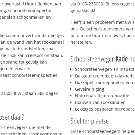
er overlast. U kunt denken aan
via 0165-235053. Bij ons regelt 
ing, schoorsteeninspectie,
gemakkelijk!
nepanelen schoonmaken en
Heeft u een probleem met uw s
ons. De schoorsteenvegers van
 olie komen onverbrande deeltjes
bij u in de buurt om uw schoor
 aan de wand van het rookkanaal
herstellen.
g. Vaste brandstoffen, zoals
t de rook kan creosoot ontstaan,
Schoorsteenveger
Kade
hel
enbrand tot gevolg kan
ijd een ervaren
Schoorsteenvegen en inspect
naast schoorsteeninspecties
Dakgoten reining en dakbede
Dakkapel, zonnepanelen en d
Gevelreiniging
-235053! Wij staan 365 dagen
Nok reparatie en renovatie
Bouwen van rookkanalen
Lekkages opsporen en repare
oosendaal?
Snel ter plaatse
oorsteenvegers die met de
Onze schoorsteenvegers helpen 
te verhelpen. Door voor ons te