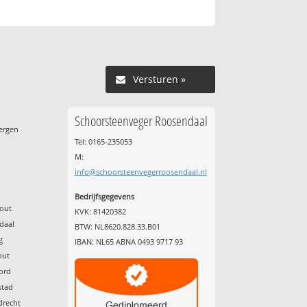
Versturen »
Schoorsteenveger Roosendaal
ergen
Tel: 0165-235053
M:
info@schoorsteenvegerroosendaal.nl
g
Bedrijfsgegevens
hout
KVK: 81420382
daal
BTW: NL8620.828.33.B01
g
IBAN: NL65 ABNA 0493 9717 93
out
rord
stad
drecht