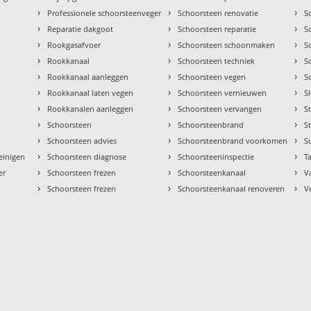
›
›
›
Professionele schoorsteenveger
Schoorsteen renovatie
S
›
›
›
Reparatie dakgoot
Schoorsteen reparatie
S
›
›
›
Rookgasafvoer
Schoorsteen schoonmaken
S
›
›
›
Rookkanaal
Schoorsteen techniek
S
›
›
›
Rookkanaal aanleggen
Schoorsteen vegen
S
›
›
›
Rookkanaal laten vegen
Schoorsteen vernieuwen
S
›
›
›
Rookkanalen aanleggen
Schoorsteen vervangen
S
›
›
›
Schoorsteen
Schoorsteenbrand
S
›
›
›
Schoorsteen advies
Schoorsteenbrand voorkomen
S
›
›
›
einigen
Schoorsteen diagnose
Schoorsteeninspectie
Ta
›
›
›
er
Schoorsteen frezen
Schoorsteenkanaal
V
›
›
›
Schoorsteen frezen
Schoorsteenkanaal renoveren
V