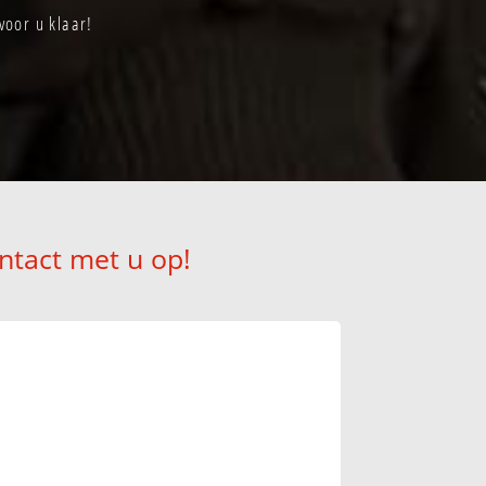
voor u klaar!
ntact met u op!