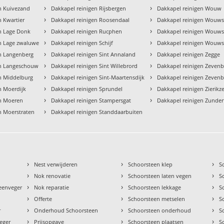
›
›
n Kuivezand
Dakkapel reinigen Rijsbergen
Dakkapel reinigen Wouw
›
›
n Kwartier
Dakkapel reinigen Roosendaal
Dakkapel reinigen Wouws
›
›
n Lage Donk
Dakkapel reinigen Rucphen
Dakkapel reinigen Wouws
›
›
en Lage zwaluwe
Dakkapel reinigen Schijf
Dakkapel reinigen Wouws
›
›
en Langenberg
Dakkapel reinigen Sint Annaland
Dakkapel reinigen Zegge
›
›
en Langeschouw
Dakkapel reinigen Sint Willebrord
Dakkapel reinigen Zeven
›
›
n Middelburg
Dakkapel reinigen Sint-Maartensdijk
Dakkapel reinigen Zeven
›
›
n Moerdijk
Dakkapel reinigen Sprundel
Dakkapel reinigen Zierikz
›
›
en Moeren
Dakkapel reinigen Stampersgat
Dakkapel reinigen Zunder
›
n Moerstraten
Dakkapel reinigen Standdaarbuiten
›
›
›
Nest verwijderen
Schoorsteen klep
S
›
›
›
Nok renovatie
Schoorsteen laten vegen
S
›
›
›
teenveger
Nok reparatie
Schoorsteen lekkage
S
›
›
›
Offerte
Schoorsteen metselen
S
›
›
›
r
Onderhoud Schoorsteen
Schoorsteen onderhoud
S
›
›
›
eger
Prijsopgave
Schoorsteen plaatsen
S