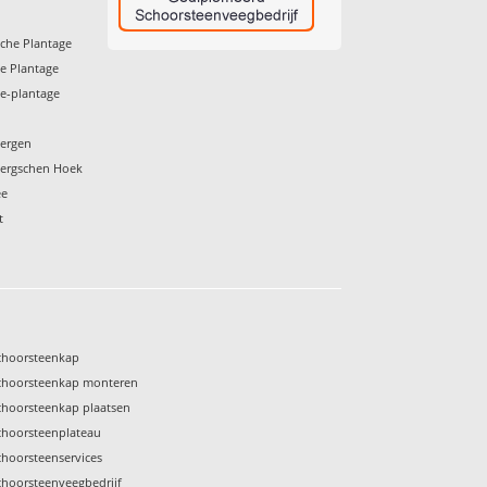
che Plantage
e Plantage
e-plantage
bergen
bergschen Hoek
ee
t
choorsteenkap
choorsteenkap monteren
choorsteenkap plaatsen
choorsteenplateau
choorsteenservices
choorsteenveegbedrijf