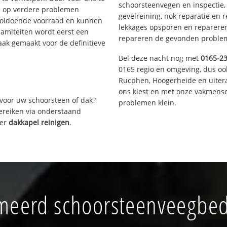
schoorsteenvegen en inspectie,
s op verdere problemen
gevelreining, nok reparatie en 
voldoende voorraad en kunnen
lekkages opsporen en repareren.
lamiteiten wordt eerst een
repareren de gevonden problem
aak gemaakt voor de definitieve
Bel deze nacht nog met
0165-2
0165 regio en omgeving, dus oo
Rucphen, Hoogerheide en uiter
ons kiest en met onze vakmense
voor uw schoorsteen of dak?
problemen klein.
bereiken via onderstaand
ver
dakkapel reinigen
.
meerd schoorsteenveegbedr