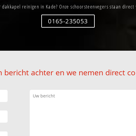
 dakkapel reinigen in Kade? Onze schoorsteenvegers staan direct 
0165-235053
n bericht achter en we nemen direct co