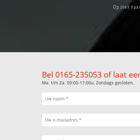
Op zoek naar
Bel 0165-235053 of laat ee
Ma. t/m Za. 09:00-17:00u, Zondags gesloten.