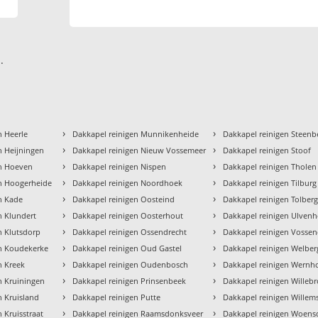
.
›
›
n Heerle
Dakkapel reinigen Munnikenheide
Dakkapel reinigen Steenb
›
›
n Heijningen
Dakkapel reinigen Nieuw Vossemeer
Dakkapel reinigen Stoof
›
›
en Hoeven
Dakkapel reinigen Nispen
Dakkapel reinigen Tholen
›
›
en Hoogerheide
Dakkapel reinigen Noordhoek
Dakkapel reinigen Tilburg
›
›
n Kade
Dakkapel reinigen Oosteind
Dakkapel reinigen Tolber
›
›
n Klundert
Dakkapel reinigen Oosterhout
Dakkapel reinigen Ulven
›
›
n Klutsdorp
Dakkapel reinigen Ossendrecht
Dakkapel reinigen Vossen
›
›
en Koudekerke
Dakkapel reinigen Oud Gastel
Dakkapel reinigen Welber
›
›
n Kreek
Dakkapel reinigen Oudenbosch
Dakkapel reinigen Wernh
›
›
n Kruiningen
Dakkapel reinigen Prinsenbeek
Dakkapel reinigen Willeb
›
›
n Kruisland
Dakkapel reinigen Putte
Dakkapel reinigen Willem
›
›
 Kruisstraat
Dakkapel reinigen Raamsdonksveer
Dakkapel reinigen Woens