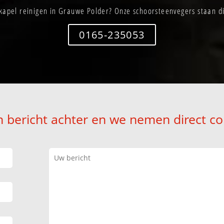
apel reinigen in Grauwe Polder? Onze schoorsteenvegers staan di
0165-235053
n bericht achter en we nemen direct co