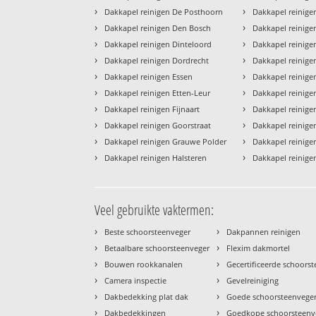
›
›
Dakkapel reinigen De Posthoorn
Dakkapel reinige
›
›
Dakkapel reinigen Den Bosch
Dakkapel reinige
›
›
Dakkapel reinigen Dinteloord
Dakkapel reinige
›
›
Dakkapel reinigen Dordrecht
Dakkapel reinig
›
›
Dakkapel reinigen Essen
Dakkapel reinig
›
›
Dakkapel reinigen Etten-Leur
Dakkapel reinig
›
›
Dakkapel reinigen Fijnaart
Dakkapel reinige
›
›
Dakkapel reinigen Goorstraat
Dakkapel reinige
›
›
Dakkapel reinigen Grauwe Polder
Dakkapel reinig
›
›
Dakkapel reinigen Halsteren
Dakkapel reinige
Veel gebruikte vaktermen:
›
›
Beste schoorsteenveger
Dakpannen reinigen
›
›
Betaalbare schoorsteenveger
Flexim dakmortel
›
›
Bouwen rookkanalen
Gecertificeerde schoors
›
›
Camera inspectie
Gevelreiniging
›
›
Dakbedekking plat dak
Goede schoorsteenvege
›
›
Dakbedekkingen
Goedkope schoorsteenv