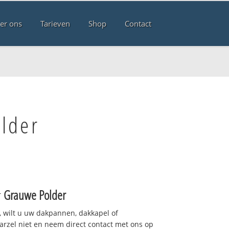
er ons
Tarieven
Shop
Contact
lder
r
Grauwe Polder
 wilt u uw dakpannen, dakkapel of
arzel niet en neem direct contact met ons op