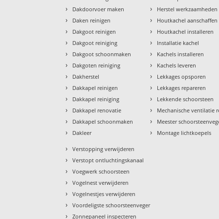
›
›
Dakdoorvoer maken
Herstel werkzaamheden
›
›
Daken reinigen
Houtkachel aanschaffen
›
›
Dakgoot reinigen
Houtkachel installeren
›
›
Dakgoot reiniging
Installatie kachel
›
›
Dakgoot schoonmaken
Kachels installeren
›
›
Dakgoten reiniging
Kachels leveren
›
›
Dakherstel
Lekkages opsporen
›
›
Dakkapel reinigen
Lekkages repareren
›
›
Dakkapel reiniging
Lekkende schoorsteen
›
›
Dakkapel renovatie
Mechanische ventilatie r
›
›
Dakkapel schoonmaken
Meester schoorsteenveg
›
›
Dakleer
Montage lichtkoepels
›
Verstopping verwijderen
›
Verstopt ontluchtingskanaal
›
Voegwerk schoorsteen
›
Vogelnest verwijderen
›
Vogelnestjes verwijderen
›
Voordeligste schoorsteenveger
›
Zonnepaneel inspecteren