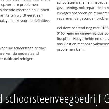
schoorsteenvegen en inspectie,
s op verdere problemen
gevelreining, nok reparatie en 
voldoende voorraad en kunnen
lekkages opsporen en repareren.
lamiteiten wordt eerst een
repareren de gevonden problem
aak gemaakt voor de definitieve
Bel deze ochtend nog met
0165
0165 regio en omgeving, dus oo
Rucphen, Hoogerheide en uiter
ons kiest en met onze vakmense
voor uw schoorsteen of dak?
problemen klein.
bereiken via onderstaand
ver
dakkapel reinigen
.
 schoorsteenveegbedrijf 