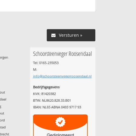
Versturen »
Schoorsteenveger Roosendaal
ergen
Tel: 0165-235053
M:
info@schoorsteenvegerroosendaal.nl
g
Bedrijfsgegevens
hout
KVK: 81420382
daal
BTW: NL8620.828.33.B01
g
IBAN: NL65 ABNA 0493 9717 93
out
rord
stad
drecht