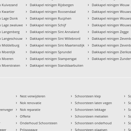
›
›
n Kuivezand
Dakkapel reinigen Rijsbergen
Dakkapel reinigen Wouw
›
›
n Kwartier
Dakkapel reinigen Roosendaal
Dakkapel reinigen Wouws
›
›
n Lage Donk
Dakkapel reinigen Rucphen
Dakkapel reinigen Wouws
›
›
en Lage zwaluwe
Dakkapel reinigen Schijf
Dakkapel reinigen Wouws
›
›
en Langenberg
Dakkapel reinigen Sint Annaland
Dakkapel reinigen Zegge
›
›
en Langeschouw
Dakkapel reinigen Sint Willebrord
Dakkapel reinigen Zeven
›
›
n Middelburg
Dakkapel reinigen Sint-Maartensdijk
Dakkapel reinigen Zeven
›
›
n Moerdijk
Dakkapel reinigen Sprundel
Dakkapel reinigen Zierikz
›
›
en Moeren
Dakkapel reinigen Stampersgat
Dakkapel reinigen Zunder
›
n Moerstraten
Dakkapel reinigen Standdaarbuiten
›
›
›
Nest verwijderen
Schoorsteen klep
S
›
›
›
Nok renovatie
Schoorsteen laten vegen
S
›
›
›
teenveger
Nok reparatie
Schoorsteen lekkage
S
›
›
›
Offerte
Schoorsteen metselen
S
›
›
›
r
Onderhoud Schoorsteen
Schoorsteen onderhoud
S
›
›
›
eger
Prijsopgave
Schoorsteen plaatsen
S