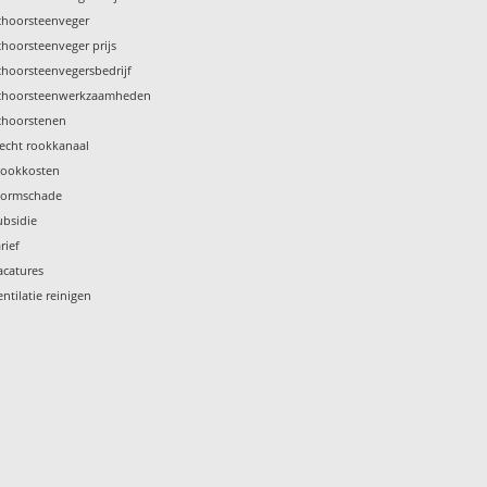
choorsteenveger
choorsteenveger prijs
choorsteenvegersbedrijf
choorsteenwerkzaamheden
choorstenen
lecht rookkanaal
tookkosten
tormschade
ubsidie
rief
acatures
entilatie reinigen