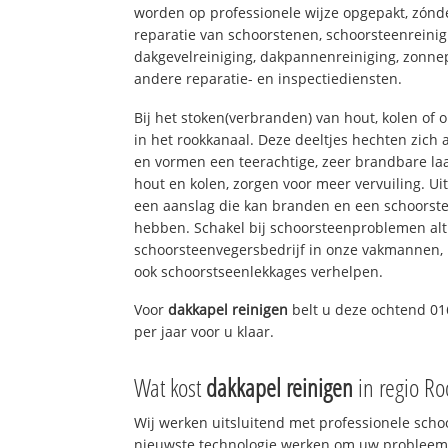
worden op professionele wijze opgepakt, zónd
reparatie van schoorstenen, schoorsteenreinig
dakgevelreiniging, dakpannenreiniging, zon
andere reparatie- en inspectiediensten.
Bij het stoken(verbranden) van hout, kolen of
in het rookkanaal. Deze deeltjes hechten zich
en vormen een teerachtige, zeer brandbare laa
hout en kolen, zorgen voor meer vervuiling. Ui
een aanslag die kan branden en een schoorste
hebben. Schakel bij schoorsteenproblemen alt
schoorsteenvegersbedrijf in onze vakmannen, 
ook schoorstseenlekkages verhelpen.
Voor
dakkapel reinigen
belt u deze ochtend 01
per jaar voor u klaar.
Wat kost
dakkapel reinigen
in regio R
Wij werken uitsluitend met professionele sch
nieuwste technologie werken om uw probleem 