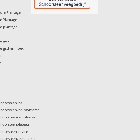
che Plantage
e Plantage
e-plantage
bergen
bergschen Hoek
ee
t
choorsteenkap
choorsteenkap monteren
choorsteenkap plaatsen
choorsteenplateau
choorsteenservices
choorsteenveegbedrijf