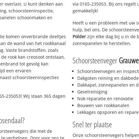
er overlast. U kunt denken aan
via 0165-235053. Bij ons regelt 
ing, schoorsteeninspectie,
gemakkelijk!
nepanelen schoonmaken en
Heeft u een probleem met uw s
hulp, bel ons. De schoorsteenv
 olie komen onverbrande deeltjes
Polder
zijn elke dag bij u in d
 aan de wand van het rookkanaal
zonnepanelen te herstellen.
g. Vaste brandstoffen, zoals
t de rook kan creosoot ontstaan,
Schoorsteenveger
Grauwe
enbrand tot gevolg kan
ijd een ervaren
Schoorsteenvegen en inspect
naast schoorsteeninspecties
Dakgoten reining en dakbede
Dakkapel, zonnepanelen en d
Gevelreiniging
65-235053! Wij staan 365 dagen
Nok reparatie en renovatie
Bouwen van rookkanalen
Lekkages opsporen en repare
oosendaal?
Snel ter plaatse
oorsteenvegers die met de
Onze schoorsteenvegers helpen 
te verhelpen. Door voor ons te