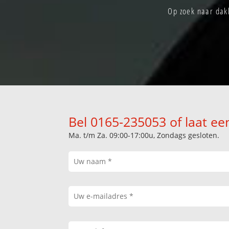
Op zoek naar dakk
Bel 0165-235053 of laat ee
Ma. t/m Za. 09:00-17:00u, Zondags gesloten.