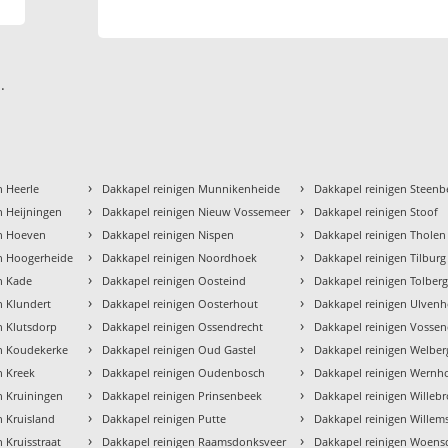
.
›
›
n Heerle
Dakkapel reinigen Munnikenheide
Dakkapel reinigen Steenb
›
›
n Heijningen
Dakkapel reinigen Nieuw Vossemeer
Dakkapel reinigen Stoof
›
›
en Hoeven
Dakkapel reinigen Nispen
Dakkapel reinigen Tholen
›
›
en Hoogerheide
Dakkapel reinigen Noordhoek
Dakkapel reinigen Tilburg
›
›
n Kade
Dakkapel reinigen Oosteind
Dakkapel reinigen Tolber
›
›
n Klundert
Dakkapel reinigen Oosterhout
Dakkapel reinigen Ulven
›
›
n Klutsdorp
Dakkapel reinigen Ossendrecht
Dakkapel reinigen Vossen
›
›
en Koudekerke
Dakkapel reinigen Oud Gastel
Dakkapel reinigen Welber
›
›
n Kreek
Dakkapel reinigen Oudenbosch
Dakkapel reinigen Wernh
›
›
n Kruiningen
Dakkapel reinigen Prinsenbeek
Dakkapel reinigen Willeb
›
›
n Kruisland
Dakkapel reinigen Putte
Dakkapel reinigen Willem
›
›
 Kruisstraat
Dakkapel reinigen Raamsdonksveer
Dakkapel reinigen Woens