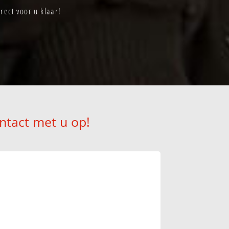
rect voor u klaar!
ntact met u op!