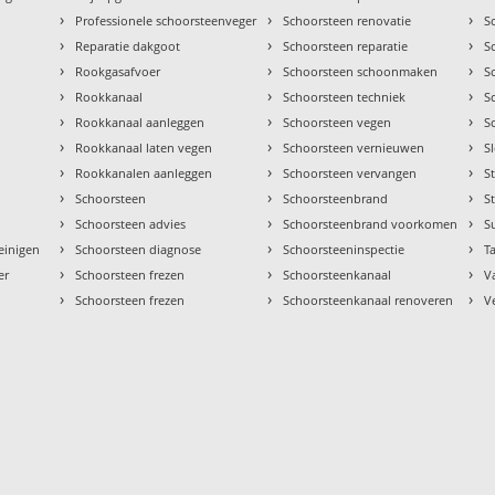
›
›
›
Professionele schoorsteenveger
Schoorsteen renovatie
S
›
›
›
Reparatie dakgoot
Schoorsteen reparatie
S
›
›
›
Rookgasafvoer
Schoorsteen schoonmaken
S
›
›
›
Rookkanaal
Schoorsteen techniek
S
›
›
›
Rookkanaal aanleggen
Schoorsteen vegen
S
›
›
›
Rookkanaal laten vegen
Schoorsteen vernieuwen
S
›
›
›
Rookkanalen aanleggen
Schoorsteen vervangen
S
›
›
›
Schoorsteen
Schoorsteenbrand
S
›
›
›
Schoorsteen advies
Schoorsteenbrand voorkomen
S
›
›
›
einigen
Schoorsteen diagnose
Schoorsteeninspectie
Ta
›
›
›
er
Schoorsteen frezen
Schoorsteenkanaal
V
›
›
›
Schoorsteen frezen
Schoorsteenkanaal renoveren
V