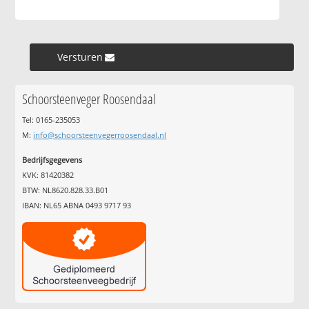
Versturen »
Schoorsteenveger Roosendaal
Tel: 0165-235053
M:
info@schoorsteenvegerroosendaal.nl
Bedrijfsgegevens
KVK: 81420382
BTW: NL8620.828.33.B01
IBAN: NL65 ABNA 0493 9717 93