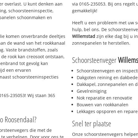
er overlast. U kunt denken aan
via 0165-235053. Bij ons regelt 
ing, schoorsteeninspectie,
gemakkelijk!
nepanelen schoonmaken en
Heeft u een probleem met uw s
hulp, bel ons. De schoorsteenv
 olie komen onverbrande deeltjes
Willemstad
zijn elke dag bij u 
 aan de wand van het rookkanaal
zonnepanelen te herstellen.
g. Vaste brandstoffen, zoals
t de rook kan creosoot ontstaan,
Schoorsteenveger
Willems
enbrand tot gevolg kan
ijd een ervaren
Schoorsteenvegen en inspect
naast schoorsteeninspecties
Dakgoten reining en dakbede
Dakkapel, zonnepanelen en d
Gevelreiniging
0165-235053! Wij staan 365
Nok reparatie en renovatie
Bouwen van rookkanalen
Lekkages opsporen en repare
io Roosendaal?
Snel ter plaatse
oorsteenvegers die met de
Onze schoorsteenvegers helpen 
te verhelpen. Door voor ons te