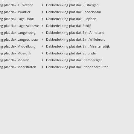
›
g plat dak Kuivezand
Dakbedekking plat dak Rijsbergen
›
g plat dak Kwartier
Dakbedekking plat dak Roosendaal
›
g plat dak Lage Donk
Dakbedekking plat dak Rucphen
›
g plat dak Lage zwaluwe
Dakbedekking plat dak Schijf
›
g plat dak Langenberg
Dakbedekking plat dak Sint Annaland
›
ng plat dak Langeschouw
Dakbedekking plat dak Sint Willebrord
›
g plat dak Middelburg
Dakbedekking plat dak Sint-Maartensdijk
›
g plat dak Moerdijk
Dakbedekking plat dak Sprundel
›
ng plat dak Moeren
Dakbedekking plat dak Stampersgat
›
g plat dak Moerstraten
Dakbedekking plat dak Standdaarbuiten