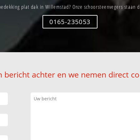
edekking plat dak in Willemstad? Onze schoorsteenvegers staan di
0165-235053
n bericht achter en we nemen direct co