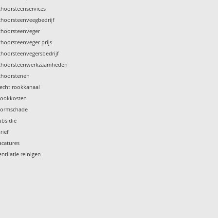
choorsteenservices
choorsteenveegbedrijf
choorsteenveger
choorsteenveger prijs
choorsteenvegersbedrijf
choorsteenwerkzaamheden
choorstenen
lecht rookkanaal
tookkosten
tormschade
ubsidie
rief
acatures
entilatie reinigen