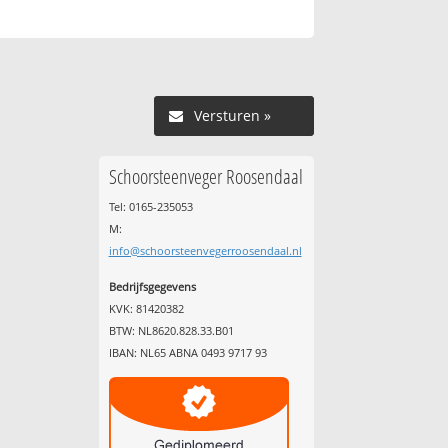
Versturen »
Schoorsteenveger Roosendaal
Tel: 0165-235053
M:
info@schoorsteenvegerroosendaal.nl
Bedrijfsgegevens
KVK: 81420382
BTW: NL8620.828.33.B01
IBAN: NL65 ABNA 0493 9717 93