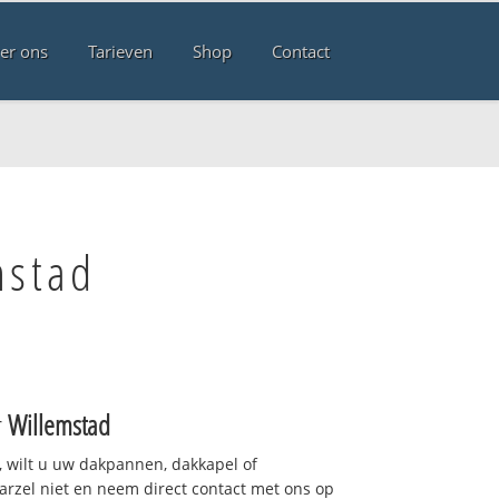
er ons
Tarieven
Shop
Contact
mstad
r
Willemstad
 wilt u uw dakpannen, dakkapel of
arzel niet en neem direct contact met ons op