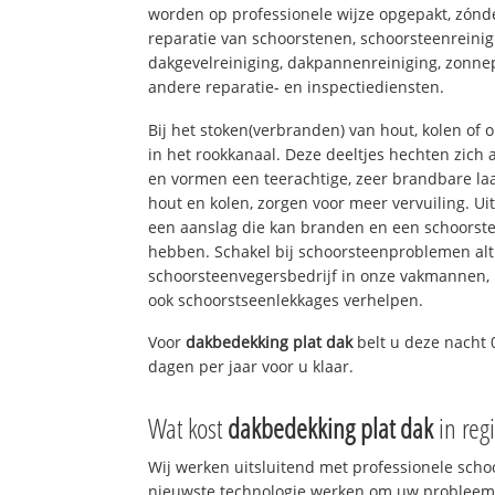
worden op professionele wijze opgepakt, zónd
reparatie van schoorstenen, schoorsteenreinig
dakgevelreiniging, dakpannenreiniging, zon
andere reparatie- en inspectiediensten.
Bij het stoken(verbranden) van hout, kolen of
in het rookkanaal. Deze deeltjes hechten zich
en vormen een teerachtige, zeer brandbare laa
hout en kolen, zorgen voor meer vervuiling. Ui
een aanslag die kan branden en een schoorste
hebben. Schakel bij schoorsteenproblemen alt
schoorsteenvegersbedrijf in onze vakmannen, 
ook schoorstseenlekkages verhelpen.
Voor
dakbedekking plat dak
belt u deze nacht 
dagen per jaar voor u klaar.
Wat kost
dakbedekking plat dak
in reg
Wij werken uitsluitend met professionele sch
nieuwste technologie werken om uw probleem 