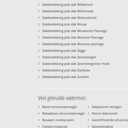
›
Dakbedekking plat dak Willebrord
›
Dakbedekking plat dak Willemstad
›
Dakbedekking plat dak Woensdrecht
›
Dakbedekking plat dak Wouw
›
Dakbedekking plat dak Wouwsche Plantage
›
Dakbedekking plat dak Wouwse Plantage
›
Dakbedekking plat dak Wouwse-plantage
›
Dakbedekking plat dak Zegge
›
Dakbedekking plat dak Zevenbergen
›
Dakbedekking plat dak Zevenbergschen Hoek
›
Dakbedekking plat dak Zierikzee
›
Dakbedekking plat dak Zundert
Veel gebruikte vaktermen:
›
›
Beste schoorsteenveger
Dakpannen reinigen
›
›
Betaalbare schoorsteenveger
Flexim dakmortel
›
›
Bouwen rookkanalen
Gecertificeerde schoors
›
›
Camera inspectie
Gevelreiniging