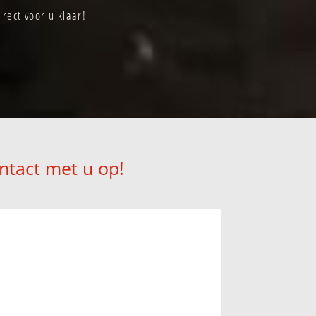
rect voor u klaar!
ntact met u op!