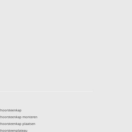
choorsteenkap
choorsteenkap monteren
choorsteenkap plaatsen
choorsteenplateau