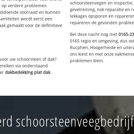
schoorsteenvegen en inspectie,
s op verdere problemen
gevelreining, nok reparatie en 
voldoende voorraad en kunnen
lekkages opsporen en repareren.
lamiteiten wordt eerst een
repareren de gevonden problem
aak gemaakt voor de definitieve
Bel deze nacht nog met
0165-2
0165 regio en omgeving, dus oo
Rucphen, Hoogerheide en uiter
ons kiest en met onze vakmense
voor uw schoorsteen of dak?
problemen klein.
bereiken via onderstaand
ver
dakbedekking plat dak
.
rd schoorsteenveegbedrijf