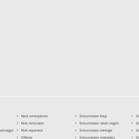
›
›
›
Nest verwijderen
Schoorsteen klep
S
›
›
›
Nok renovatie
Schoorsteen laten vegen
S
›
›
›
teenveger
Nok reparatie
Schoorsteen lekkage
S
›
›
›
Offerte
Schoorsteen metselen
S