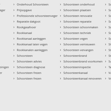
›
›
›
r
Onderhoud Schoorsteen
Schoorsteen onderhoud
S
›
›
›
eger
Prijsopgave
Schoorsteen plaatsen
S
›
›
›
Professionele schoorsteenveger
Schoorsteen renovatie
S
›
›
›
Reparatie dakgoot
Schoorsteen reparatie
S
›
›
›
Rookgasafvoer
Schoorsteen schoonmaken
S
›
›
›
Rookkanaal
Schoorsteen techniek
S
›
›
›
Rookkanaal aanleggen
Schoorsteen vegen
S
›
›
›
Rookkanaal laten vegen
Schoorsteen vernieuwen
S
›
›
›
Rookkanalen aanleggen
Schoorsteen vervangen
S
›
›
›
Schoorsteen
Schoorsteenbrand
S
›
›
›
Schoorsteen advies
Schoorsteenbrand voorkomen
S
›
›
›
einigen
Schoorsteen diagnose
Schoorsteeninspectie
Ta
›
›
›
er
Schoorsteen frezen
Schoorsteenkanaal
V
›
›
›
Schoorsteen frezen
Schoorsteenkanaal renoveren
V