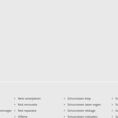
›
›
›
Nest verwijderen
Schoorsteen klep
S
›
›
›
Nok renovatie
Schoorsteen laten vegen
S
›
›
›
teenveger
Nok reparatie
Schoorsteen lekkage
S
›
›
›
Offerte
Schoorsteen metselen
S