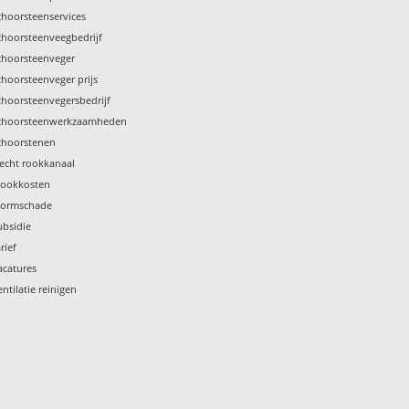
choorsteenservices
choorsteenveegbedrijf
choorsteenveger
choorsteenveger prijs
choorsteenvegersbedrijf
choorsteenwerkzaamheden
choorstenen
lecht rookkanaal
tookkosten
tormschade
ubsidie
rief
acatures
entilatie reinigen