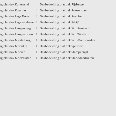
›
g plat dak Kuivezand
Dakbedekking plat dak Rijsbergen
›
g plat dak Kwartier
Dakbedekking plat dak Roosendaal
›
g plat dak Lage Donk
Dakbedekking plat dak Rucphen
›
g plat dak Lage zwaluwe
Dakbedekking plat dak Schijf
›
g plat dak Langenberg
Dakbedekking plat dak Sint Annaland
›
ng plat dak Langeschouw
Dakbedekking plat dak Sint Willebrord
›
g plat dak Middelburg
Dakbedekking plat dak Sint-Maartensdijk
›
g plat dak Moerdijk
Dakbedekking plat dak Sprundel
›
ng plat dak Moeren
Dakbedekking plat dak Stampersgat
›
g plat dak Moerstraten
Dakbedekking plat dak Standdaarbuiten