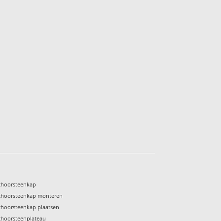
choorsteenkap
choorsteenkap monteren
choorsteenkap plaatsen
choorsteenplateau