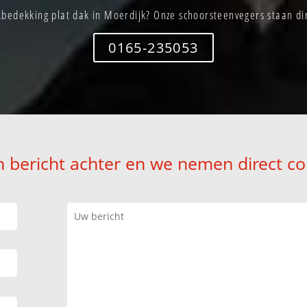
bedekking plat dak in Moerdijk? Onze schoorsteenvegers staan dir
0165-235053
n bericht achter en we nemen direct co