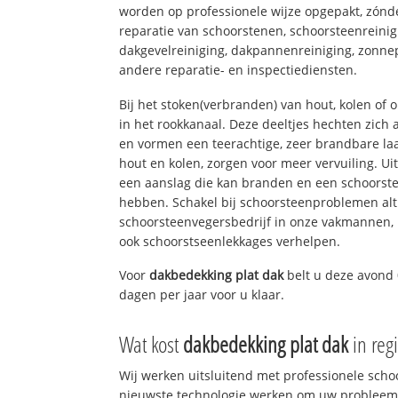
worden op professionele wijze opgepakt, zónd
reparatie van schoorstenen, schoorsteenreinig
dakgevelreiniging, dakpannenreiniging, zon
andere reparatie- en inspectiediensten.
Bij het stoken(verbranden) van hout, kolen of
in het rookkanaal. Deze deeltjes hechten zich
en vormen een teerachtige, zeer brandbare laa
hout en kolen, zorgen voor meer vervuiling. Ui
een aanslag die kan branden en een schoorste
hebben. Schakel bij schoorsteenproblemen alt
schoorsteenvegersbedrijf in onze vakmannen, 
ook schoorstseenlekkages verhelpen.
Voor
dakbedekking plat dak
belt u deze avond 
dagen per jaar voor u klaar.
Wat kost
dakbedekking plat dak
in reg
Wij werken uitsluitend met professionele sch
nieuwste technologie werken om uw probleem 