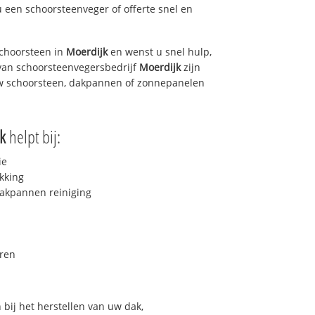
u een schoorsteenveger of offerte snel en
choorsteen in
Moerdijk
en wenst u snel hulp,
van schoorsteenvegersbedrijf
Moerdijk
zijn
uw schoorsteen, dakpannen of zonnepanelen
k
helpt bij:
ie
kking
akpannen reiniging
ren
bij het herstellen van uw dak,