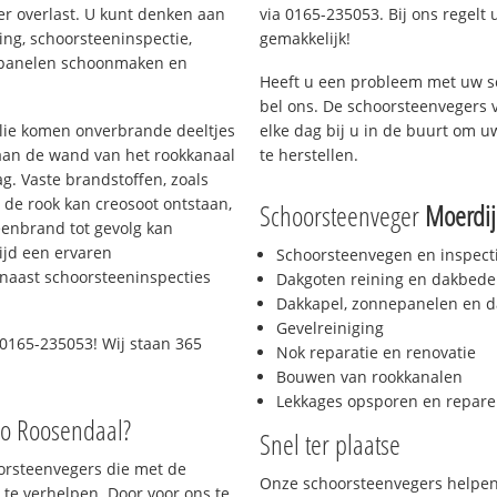
er overlast. U kunt denken aan
via 0165-235053. Bij ons regelt 
ing, schoorsteeninspectie,
gemakkelijk!
nepanelen schoonmaken en
Heeft u een probleem met uw s
bel ons. De schoorsteenvegers 
 olie komen onverbrande deeltjes
elke dag bij u in de buurt om 
 aan de wand van het rookkanaal
te herstellen.
g. Vaste brandstoffen, zoals
t de rook kan creosoot ontstaan,
Schoorsteenveger
Moerdij
enbrand tot gevolg kan
ijd een ervaren
Schoorsteenvegen en inspect
naast schoorsteeninspecties
Dakgoten reining en dakbede
Dakkapel, zonnepanelen en d
Gevelreiniging
0165-235053! Wij staan 365
Nok reparatie en renovatie
Bouwen van rookkanalen
Lekkages opsporen en repare
io Roosendaal?
Snel ter plaatse
oorsteenvegers die met de
Onze schoorsteenvegers helpen 
te verhelpen. Door voor ons te