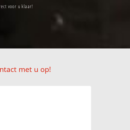
ect voor u klaar!
ntact met u op!