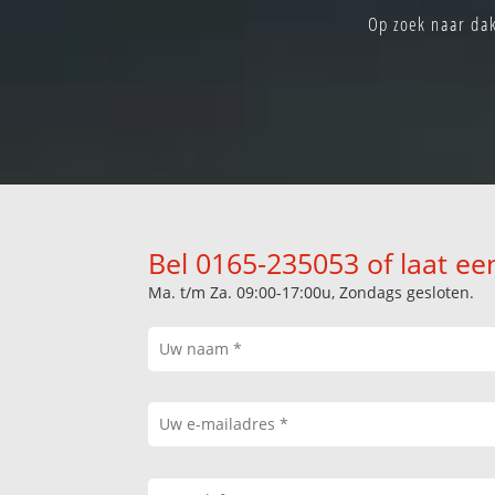
Op zoek naar dak
Bel 0165-235053 of laat ee
Ma. t/m Za. 09:00-17:00u, Zondags gesloten.