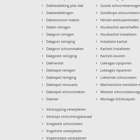
›
›
Dakbedekking plat dak
Goede schoorsteenvege
›
›
Dakbedekkingen
Goedkope schoorsteenv
›
›
Dakdoorvoer maken
Herstel werkzaamheden
›
›
Daken reinigen
Houtkachel aanschaffen
›
›
Dakgoot reinigen
Houtkachel installeren
›
›
Dakgoot reiniging
Installatie kachel
›
›
Dakgoot schoonmaken
Kachels installeren
›
›
Dakgoten reiniging
Kachels leveren
›
›
Dakherstel
Lekkages opsporen
›
›
Dakkapel reinigen
Lekkages repareren
›
›
Dakkapel reiniging
Lekkende schoorsteen
›
›
Dakkapel renovatie
Mechanische ventilatie r
›
›
Dakkapel schoonmaken
Meester schoorsteenveg
›
›
Dakleer
Montage lichtkoepels
›
Verstopping verwijderen
›
Verstopt ontluchtingskanaal
›
Voegwerk schoorsteen
›
Vogelnest verwijderen
›
Vogelnestjes verwijderen