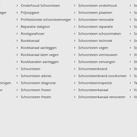
›
›
›
r
Onderhoud Schoorsteen
Schoorsteen onderhoud
S
›
›
›
eger
Prijsopgave
Schoorsteen plaatsen
S
›
›
›
Professionele schoorsteenveger
Schoorsteen renovatie
S
›
›
›
Reparatie dakgoot
Schoorsteen reparatie
S
›
›
›
Rookgasafvoer
Schoorsteen schoonmaken
S
›
›
›
Rookkanaal
Schoorsteen techniek
S
›
›
›
Rookkanaal aanleggen
Schoorsteen vegen
S
›
›
›
Rookkanaal laten vegen
Schoorsteen vernieuwen
S
›
›
›
Rookkanalen aanleggen
Schoorsteen vervangen
S
›
›
›
Schoorsteen
Schoorsteenbrand
S
›
›
›
Schoorsteen advies
Schoorsteenbrand voorkomen
S
›
›
›
einigen
Schoorsteen diagnose
Schoorsteeninspectie
Ta
›
›
›
er
Schoorsteen frezen
Schoorsteenkanaal
V
›
›
›
Schoorsteen frezen
Schoorsteenkanaal renoveren
V