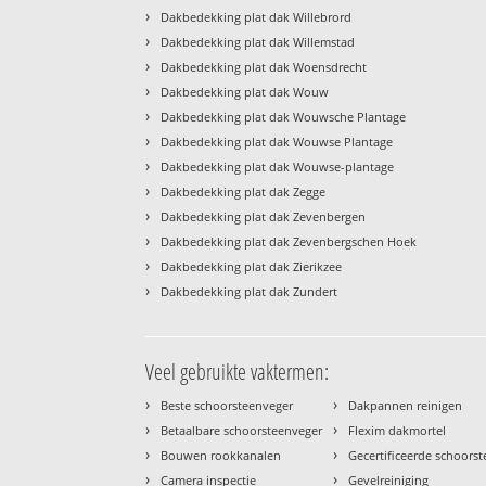
›
Dakbedekking plat dak Willebrord
›
Dakbedekking plat dak Willemstad
›
Dakbedekking plat dak Woensdrecht
›
Dakbedekking plat dak Wouw
›
Dakbedekking plat dak Wouwsche Plantage
›
Dakbedekking plat dak Wouwse Plantage
›
Dakbedekking plat dak Wouwse-plantage
›
Dakbedekking plat dak Zegge
›
Dakbedekking plat dak Zevenbergen
›
Dakbedekking plat dak Zevenbergschen Hoek
›
Dakbedekking plat dak Zierikzee
›
Dakbedekking plat dak Zundert
Veel gebruikte vaktermen:
›
›
Beste schoorsteenveger
Dakpannen reinigen
›
›
Betaalbare schoorsteenveger
Flexim dakmortel
›
›
Bouwen rookkanalen
Gecertificeerde schoors
›
›
Camera inspectie
Gevelreiniging