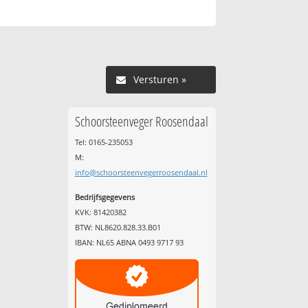
Versturen »
Schoorsteenveger Roosendaal
Tel: 0165-235053
M:
info@schoorsteenvegerroosendaal.nl
Bedrijfsgegevens
KVK: 81420382
BTW: NL8620.828.33.B01
IBAN: NL65 ABNA 0493 9717 93