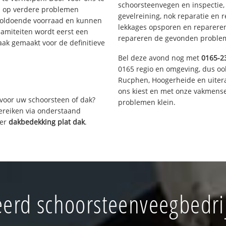
schoorsteenvegen en inspectie,
s op verdere problemen
gevelreining, nok reparatie en 
voldoende voorraad en kunnen
lekkages opsporen en repareren.
lamiteiten wordt eerst een
repareren de gevonden problem
aak gemaakt voor de definitieve
Bel deze avond nog met
0165-2
0165 regio en omgeving, dus oo
Rucphen, Hoogerheide en uiter
ons kiest en met onze vakmense
voor uw schoorsteen of dak?
problemen klein.
bereiken via onderstaand
ver
dakbedekking plat dak
.
erd schoorsteenveegbedrij