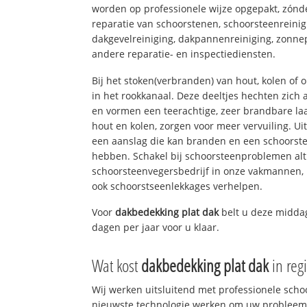
worden op professionele wijze opgepakt, zónd
reparatie van schoorstenen, schoorsteenreinig
dakgevelreiniging, dakpannenreiniging, zon
andere reparatie- en inspectiediensten.
Bij het stoken(verbranden) van hout, kolen of
in het rookkanaal. Deze deeltjes hechten zich
en vormen een teerachtige, zeer brandbare laa
hout en kolen, zorgen voor meer vervuiling. Ui
een aanslag die kan branden en een schoorste
hebben. Schakel bij schoorsteenproblemen alt
schoorsteenvegersbedrijf in onze vakmannen, 
ook schoorstseenlekkages verhelpen.
Voor
dakbedekking plat dak
belt u deze middag
dagen per jaar voor u klaar.
Wat kost
dakbedekking plat dak
in reg
Wij werken uitsluitend met professionele sch
nieuwste technologie werken om uw probleem 