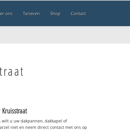
er ons
Tarieven
Shop
Contact
traat
r
Kruisstraat
 wilt u uw dakpannen, dakkapel of
arzel niet en neem direct contact met ons op