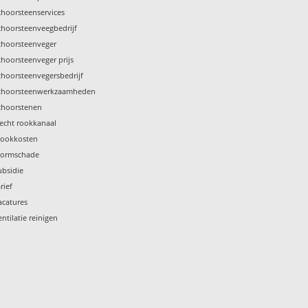
choorsteenservices
choorsteenveegbedrijf
choorsteenveger
choorsteenveger prijs
choorsteenvegersbedrijf
choorsteenwerkzaamheden
choorstenen
lecht rookkanaal
tookkosten
tormschade
ubsidie
rief
acatures
entilatie reinigen