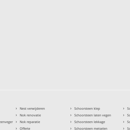
›
›
›
Nest verwijderen
Schoorsteen klep
S
›
›
›
Nok renovatie
Schoorsteen laten vegen
S
›
›
›
teenveger
Nok reparatie
Schoorsteen lekkage
S
›
›
›
Offerte
Schoorsteen metselen
S