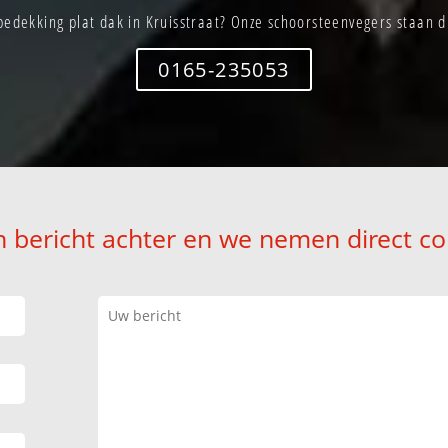
edekking plat dak in Kruisstraat? Onze schoorsteenvegers staan di
0165-235053
n bericht achter en we nemen direct co