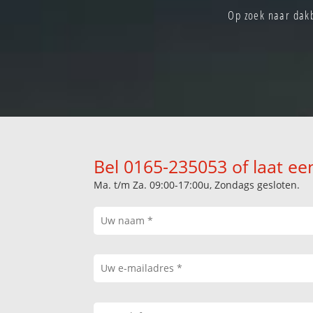
Op zoek naar dakb
Bel 0165-235053 of laat ee
Ma. t/m Za. 09:00-17:00u, Zondags gesloten.