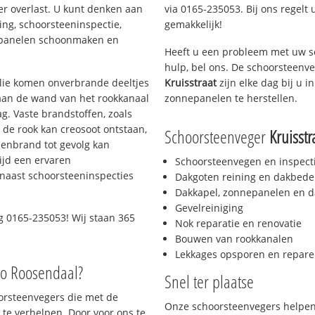
er overlast. U kunt denken aan
via 0165-235053. Bij ons regelt 
ing, schoorsteeninspectie,
gemakkelijk!
nepanelen schoonmaken en
Heeft u een probleem met uw s
hulp, bel ons. De schoorsteenv
 olie komen onverbrande deeltjes
Kruisstraat
zijn elke dag bij u 
 aan de wand van het rookkanaal
zonnepanelen te herstellen.
g. Vaste brandstoffen, zoals
t de rook kan creosoot ontstaan,
Schoorsteenveger
Kruisstr
enbrand tot gevolg kan
ijd een ervaren
Schoorsteenvegen en inspect
naast schoorsteeninspecties
Dakgoten reining en dakbede
Dakkapel, zonnepanelen en d
Gevelreiniging
 0165-235053! Wij staan 365
Nok reparatie en renovatie
Bouwen van rookkanalen
Lekkages opsporen en repare
io Roosendaal?
Snel ter plaatse
oorsteenvegers die met de
Onze schoorsteenvegers helpen 
te verhelpen. Door voor ons te