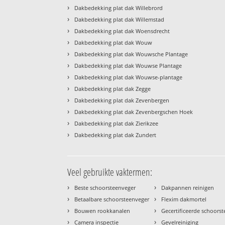
›
Dakbedekking plat dak Willebrord
›
Dakbedekking plat dak Willemstad
›
Dakbedekking plat dak Woensdrecht
›
Dakbedekking plat dak Wouw
›
Dakbedekking plat dak Wouwsche Plantage
›
Dakbedekking plat dak Wouwse Plantage
›
Dakbedekking plat dak Wouwse-plantage
›
Dakbedekking plat dak Zegge
›
Dakbedekking plat dak Zevenbergen
›
Dakbedekking plat dak Zevenbergschen Hoek
›
Dakbedekking plat dak Zierikzee
›
Dakbedekking plat dak Zundert
Veel gebruikte vaktermen:
›
›
Beste schoorsteenveger
Dakpannen reinigen
›
›
Betaalbare schoorsteenveger
Flexim dakmortel
›
›
Bouwen rookkanalen
Gecertificeerde schoors
›
›
Camera inspectie
Gevelreiniging