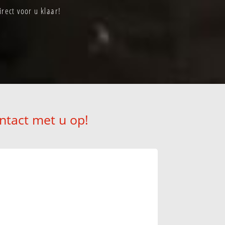
rect voor u klaar!
ntact met u op!