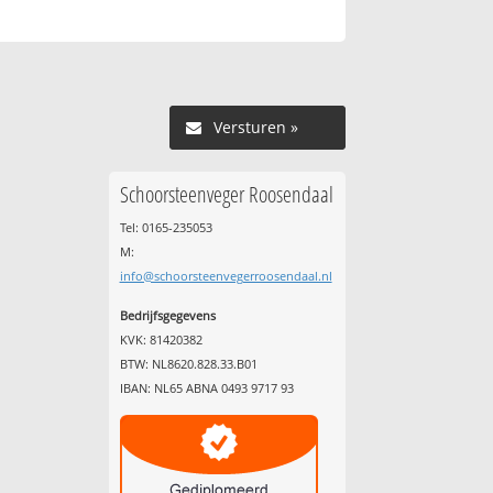
Versturen »
Schoorsteenveger Roosendaal
Tel: 0165-235053
M:
info@schoorsteenvegerroosendaal.nl
Bedrijfsgegevens
KVK: 81420382
BTW: NL8620.828.33.B01
IBAN: NL65 ABNA 0493 9717 93