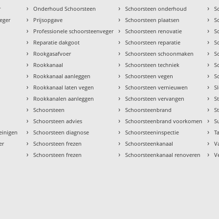
›
›
›
r
Onderhoud Schoorsteen
Schoorsteen onderhoud
S
›
›
›
eger
Prijsopgave
Schoorsteen plaatsen
S
›
›
›
Professionele schoorsteenveger
Schoorsteen renovatie
S
›
›
›
Reparatie dakgoot
Schoorsteen reparatie
S
›
›
›
Rookgasafvoer
Schoorsteen schoonmaken
S
›
›
›
Rookkanaal
Schoorsteen techniek
S
›
›
›
Rookkanaal aanleggen
Schoorsteen vegen
S
›
›
›
Rookkanaal laten vegen
Schoorsteen vernieuwen
S
›
›
›
Rookkanalen aanleggen
Schoorsteen vervangen
S
›
›
›
Schoorsteen
Schoorsteenbrand
S
›
›
›
Schoorsteen advies
Schoorsteenbrand voorkomen
S
›
›
›
einigen
Schoorsteen diagnose
Schoorsteeninspectie
Ta
›
›
›
er
Schoorsteen frezen
Schoorsteenkanaal
V
›
›
›
Schoorsteen frezen
Schoorsteenkanaal renoveren
V