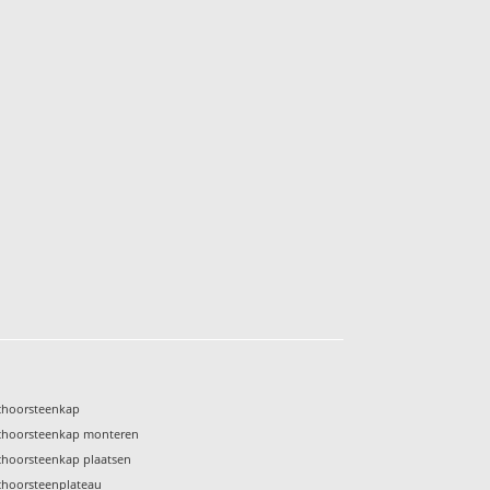
choorsteenkap
choorsteenkap monteren
choorsteenkap plaatsen
choorsteenplateau