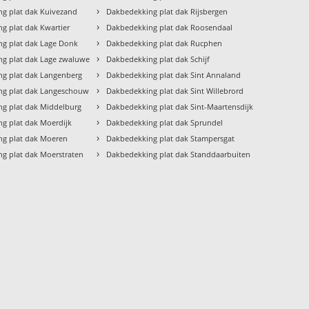
›
g plat dak Kuivezand
Dakbedekking plat dak Rijsbergen
›
g plat dak Kwartier
Dakbedekking plat dak Roosendaal
›
g plat dak Lage Donk
Dakbedekking plat dak Rucphen
›
g plat dak Lage zwaluwe
Dakbedekking plat dak Schijf
›
g plat dak Langenberg
Dakbedekking plat dak Sint Annaland
›
ng plat dak Langeschouw
Dakbedekking plat dak Sint Willebrord
›
g plat dak Middelburg
Dakbedekking plat dak Sint-Maartensdijk
›
g plat dak Moerdijk
Dakbedekking plat dak Sprundel
›
ng plat dak Moeren
Dakbedekking plat dak Stampersgat
›
g plat dak Moerstraten
Dakbedekking plat dak Standdaarbuiten