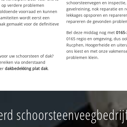
schoorsteenvegen en inspectie,
s op verdere problemen
gevelreining, nok reparatie en 
voldoende voorraad en kunnen
lekkages opsporen en repareren.
lamiteiten wordt eerst een
repareren de gevonden problem
aak gemaakt voor de definitieve
Bel deze middag nog met
0165-
0165 regio en omgeving, dus oo
Rucphen, Hoogerheide en uiter
ons kiest en met onze vakmense
voor uw schoorsteen of dak?
problemen klein.
bereiken via onderstaand
ver
dakbedekking plat dak
.
rd schoorsteenveegbedrijf 