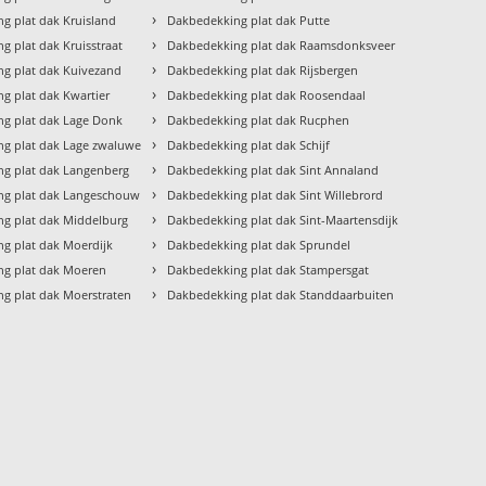
›
g plat dak Kruisland
Dakbedekking plat dak Putte
›
g plat dak Kruisstraat
Dakbedekking plat dak Raamsdonksveer
›
g plat dak Kuivezand
Dakbedekking plat dak Rijsbergen
›
g plat dak Kwartier
Dakbedekking plat dak Roosendaal
›
g plat dak Lage Donk
Dakbedekking plat dak Rucphen
›
g plat dak Lage zwaluwe
Dakbedekking plat dak Schijf
›
g plat dak Langenberg
Dakbedekking plat dak Sint Annaland
›
ng plat dak Langeschouw
Dakbedekking plat dak Sint Willebrord
›
g plat dak Middelburg
Dakbedekking plat dak Sint-Maartensdijk
›
g plat dak Moerdijk
Dakbedekking plat dak Sprundel
›
ng plat dak Moeren
Dakbedekking plat dak Stampersgat
›
g plat dak Moerstraten
Dakbedekking plat dak Standdaarbuiten