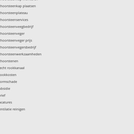
choorsteenkap plaatsen
choorsteenplateau
choorsteenservices
choorsteenveegbedrijf
choorsteenveger
choorsteenveger prijs
choorsteenvegersbedrijf
choorsteenwerkzaamheden
choorstenen
lecht rookkanaal
tookkosten
tormschade
ubsidie
rief
acatures
entilatie reinigen