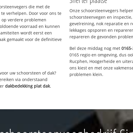
Snel ter plaatse
oorsteenvegers die met de
Onze schoorsteenvegers helpen 
te verhelpen. Door voor ons te
schoorsteenvegen en inspectie,
s op verdere problemen
gevelreining, nok reparatie en 
voldoende voorraad en kunnen
lekkages opsporen en repareren.
lamiteiten wordt eerst een
repareren de gevonden problem
aak gemaakt voor de definitieve
Bel deze middag nog met
0165-
0165 regio en omgeving, dus oo
Rucphen, Hoogerheide en uiter
ons kiest en met onze vakmense
voor uw schoorsteen of dak?
problemen klein.
bereiken via onderstaand
ver
dakbedekking plat dak
.