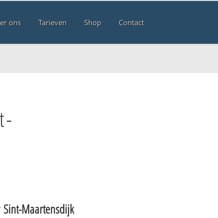
er ons
Tarieven
Shop
Contact
t-
r
Sint-Maartensdijk