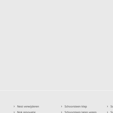
›
›
›
Nest verwijderen
Schoorsteen klep
S
›
›
›
Nok renovatie
Schoorsteen laten vegen
S