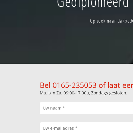
Gediplomeerd s
Op zoek naar dakbede
Bel 0165-235053 of laat ee
Ma. t/m Za. 09:00-17:00u, Zondags gesloten.