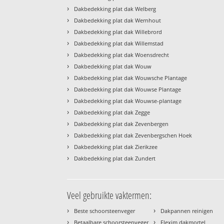
›
Dakbedekking plat dak Welberg
›
Dakbedekking plat dak Wernhout
›
Dakbedekking plat dak Willebrord
›
Dakbedekking plat dak Willemstad
›
Dakbedekking plat dak Woensdrecht
›
Dakbedekking plat dak Wouw
›
Dakbedekking plat dak Wouwsche Plantage
›
Dakbedekking plat dak Wouwse Plantage
›
Dakbedekking plat dak Wouwse-plantage
›
Dakbedekking plat dak Zegge
›
Dakbedekking plat dak Zevenbergen
›
Dakbedekking plat dak Zevenbergschen Hoek
›
Dakbedekking plat dak Zierikzee
›
Dakbedekking plat dak Zundert
Veel gebruikte vaktermen:
›
›
Beste schoorsteenveger
Dakpannen reinigen
›
›
Betaalbare schoorsteenveger
Flexim dakmortel