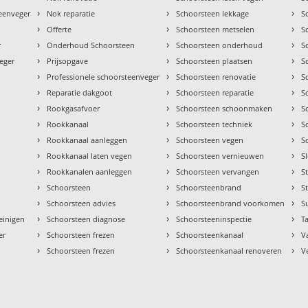
›
›
›
teenveger
Nok reparatie
Schoorsteen lekkage
S
›
›
›
Offerte
Schoorsteen metselen
S
›
›
›
r
Onderhoud Schoorsteen
Schoorsteen onderhoud
S
›
›
›
eger
Prijsopgave
Schoorsteen plaatsen
S
›
›
›
Professionele schoorsteenveger
Schoorsteen renovatie
S
›
›
›
Reparatie dakgoot
Schoorsteen reparatie
S
›
›
›
Rookgasafvoer
Schoorsteen schoonmaken
S
›
›
›
Rookkanaal
Schoorsteen techniek
S
›
›
›
Rookkanaal aanleggen
Schoorsteen vegen
S
›
›
›
Rookkanaal laten vegen
Schoorsteen vernieuwen
S
›
›
›
Rookkanalen aanleggen
Schoorsteen vervangen
S
›
›
›
Schoorsteen
Schoorsteenbrand
S
›
›
›
Schoorsteen advies
Schoorsteenbrand voorkomen
S
›
›
›
einigen
Schoorsteen diagnose
Schoorsteeninspectie
Ta
›
›
›
er
Schoorsteen frezen
Schoorsteenkanaal
V
›
›
›
Schoorsteen frezen
Schoorsteenkanaal renoveren
V