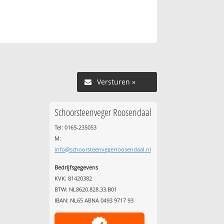
Versturen »
Schoorsteenveger Roosendaal
Tel: 0165-235053
M:
info@schoorsteenvegerroosendaal.nl
Bedrijfsgegevens
KVK: 81420382
BTW: NL8620.828.33.B01
IBAN: NL65 ABNA 0493 9717 93