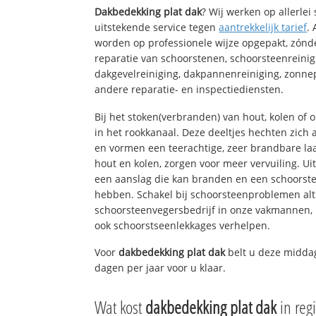
Dakbedekking plat dak
? Wij werken op allerle
uitstekende service tegen
aantrekkelijk tarief
.
worden op professionele wijze opgepakt, zónd
reparatie van schoorstenen, schoorsteenreinig
dakgevelreiniging, dakpannenreiniging, zon
andere reparatie- en inspectiediensten.
Bij het stoken(verbranden) van hout, kolen of
in het rookkanaal. Deze deeltjes hechten zich
en vormen een teerachtige, zeer brandbare laa
hout en kolen, zorgen voor meer vervuiling. Ui
een aanslag die kan branden en een schoorste
hebben. Schakel bij schoorsteenproblemen alt
schoorsteenvegersbedrijf in onze vakmannen, 
ook schoorstseenlekkages verhelpen.
Voor
dakbedekking plat dak
belt u deze middag
dagen per jaar voor u klaar.
Wat kost
dakbedekking plat dak
in reg