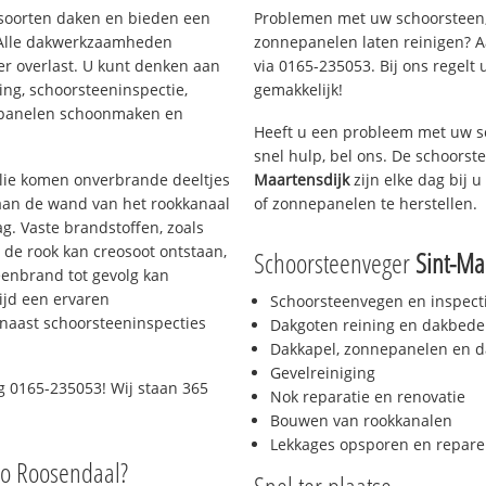
i soorten daken en bieden een
Problemen met uw schoorsteen,
 Alle dakwerkzaamheden
zonnepanelen laten reinigen? A
er overlast. U kunt denken aan
via 0165-235053. Bij ons regelt 
ing, schoorsteeninspectie,
gemakkelijk!
nepanelen schoonmaken en
Heeft u een probleem met uw s
snel hulp, bel ons. De schoors
 olie komen onverbrande deeltjes
Maartensdijk
zijn elke dag bij 
 aan de wand van het rookkanaal
of zonnepanelen te herstellen.
g. Vaste brandstoffen, zoals
t de rook kan creosoot ontstaan,
Schoorsteenveger
Sint-Ma
enbrand tot gevolg kan
ijd een ervaren
Schoorsteenvegen en inspect
naast schoorsteeninspecties
Dakgoten reining en dakbede
Dakkapel, zonnepanelen en d
Gevelreiniging
 0165-235053! Wij staan 365
Nok reparatie en renovatie
Bouwen van rookkanalen
Lekkages opsporen en repare
io Roosendaal?