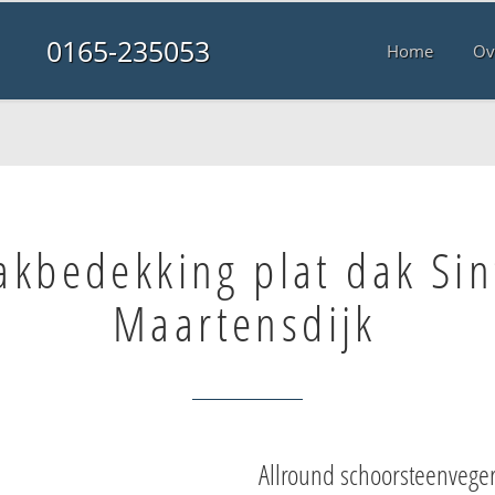
0165-235053
Home
Ov
akbedekking plat dak Sin
Maartensdijk
Allround schoorsteenvege