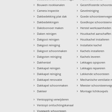
›
›
Bouwen rookkanalen
Gecertificeerde schoors
›
›
Camera inspectie
Gevelreiniging
›
›
Dakbedekking plat dak
Goede schoorsteenvege
›
›
Dakbedekkingen
Goedkope schoorsteenv
›
›
Dakdoorvoer maken
Herstel werkzaamheden
›
›
Daken reinigen
Houtkachel aanschaffen
›
›
Dakgoot reinigen
Houtkachel installeren
›
›
Dakgoot reiniging
Installatie kachel
›
›
Dakgoot schoonmaken
Kachels installeren
›
›
Dakgoten reiniging
Kachels leveren
›
›
Dakherstel
Lekkages opsporen
›
›
Dakkapel reinigen
Lekkages repareren
›
›
Dakkapel reiniging
Lekkende schoorsteen
›
›
Dakkapel renovatie
Mechanische ventilatie r
›
›
Dakkapel schoonmaken
Meester schoorsteenveg
›
›
Dakleer
Montage lichtkoepels
›
Verstopping verwijderen
›
Verstopt ontluchtingskanaal
›
Voegwerk schoorsteen