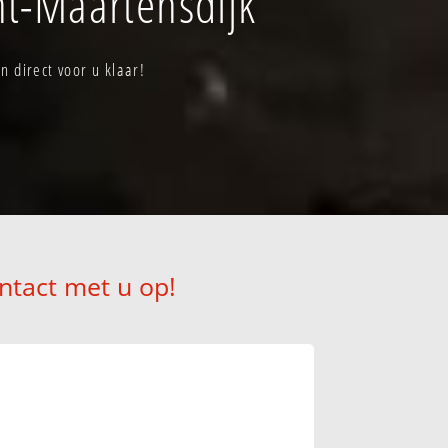
nt-Maartensdijk
 direct voor u klaar!
ntact met u op!