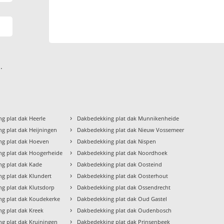
.
›
g plat dak Heerle
Dakbedekking plat dak Munnikenheide
›
g plat dak Heijningen
Dakbedekking plat dak Nieuw Vossemeer
›
ng plat dak Hoeven
Dakbedekking plat dak Nispen
›
g plat dak Hoogerheide
Dakbedekking plat dak Noordhoek
›
g plat dak Kade
Dakbedekking plat dak Oosteind
›
g plat dak Klundert
Dakbedekking plat dak Oosterhout
›
g plat dak Klutsdorp
Dakbedekking plat dak Ossendrecht
›
g plat dak Koudekerke
Dakbedekking plat dak Oud Gastel
›
g plat dak Kreek
Dakbedekking plat dak Oudenbosch
›
g plat dak Kruiningen
Dakbedekking plat dak Prinsenbeek