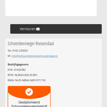
Versturen »
Schoorsteenveger Roosendaal
Tel: 0165-235053
M:
info@schoorsteenvegerroosendaal.nl
Bedrijfsgegevens
KVK: 81420382
BTW: NL8620.828.33.B01
IBAN: NL65 ABNA 0493 9717 93