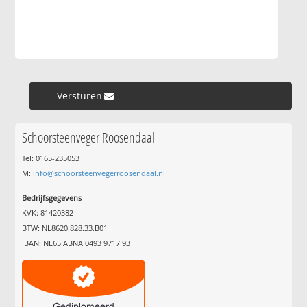
Versturen »
Schoorsteenveger Roosendaal
Tel: 0165-235053
M:
info@schoorsteenvegerroosendaal.nl
Bedrijfsgegevens
KVK: 81420382
BTW: NL8620.828.33.B01
IBAN: NL65 ABNA 0493 9717 93