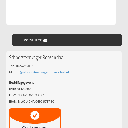
Versturen »
Schoorsteenveger Roosendaal
Tel: 0165-235053
M:
info@schoorsteenvegerroosendaal.nl
Bedrijfsgegevens
KVK: 81420382
BTW: NL8620.828.33.B01
IBAN: NL65 ABNA 0493 9717 93