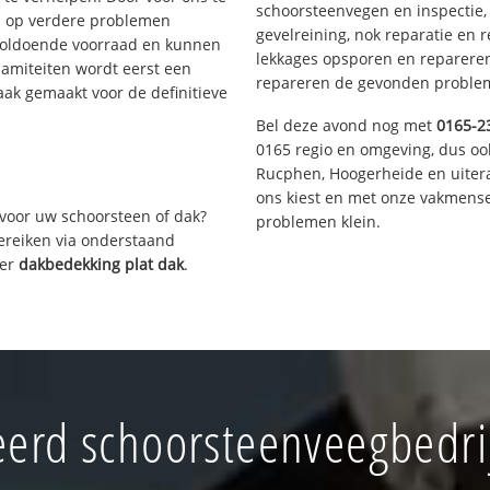
schoorsteenvegen en inspectie,
s op verdere problemen
gevelreining, nok reparatie en 
voldoende voorraad en kunnen
lekkages opsporen en repareren.
lamiteiten wordt eerst een
repareren de gevonden problem
aak gemaakt voor de definitieve
Bel deze avond nog met
0165-2
0165 regio en omgeving, dus oo
Rucphen, Hoogerheide en uiter
ons kiest en met onze vakmense
voor uw schoorsteen of dak?
problemen klein.
bereiken via onderstaand
ver
dakbedekking plat dak
.
erd schoorsteenveegbedri