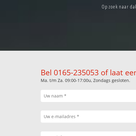
Op zoek naar dak
Bel 0165-235053 of laat ee
Ma. t/m Za. 09:00-17:00u, Zondags gesloten.