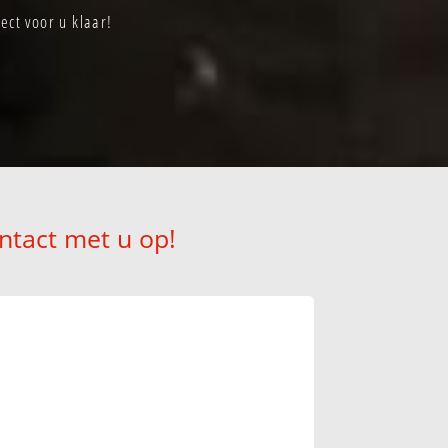
ect voor u klaar!
ntact met u op!