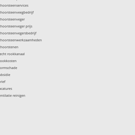
choorsteenservices
choorsteenveegbedrijf
choorsteenveger
choorsteenveger prijs
choorsteenvegersbedrijf
choorsteenwerkzaamheden
choorstenen
lecht rookkanaal
tookkosten
tormschade
ubsidie
rief
acatures
entilatie reinigen