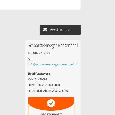
Versturen »
Schoorsteenveger Roosendaal
Tel: 0165-235053
M:
info@schoorsteenvegerroosendaal.nl
Bedrijfsgegevens
KVK: 81420382
BTW: NL8620.828.33.B01
IBAN: NL65 ABNA 0493 9717 93