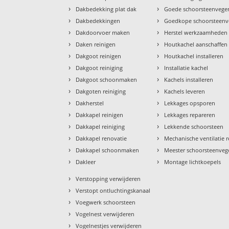
›
›
Dakbedekking plat dak
Goede schoorsteenvege
›
›
Dakbedekkingen
Goedkope schoorsteenv
›
›
Dakdoorvoer maken
Herstel werkzaamheden
›
›
Daken reinigen
Houtkachel aanschaffen
›
›
Dakgoot reinigen
Houtkachel installeren
›
›
Dakgoot reiniging
Installatie kachel
›
›
Dakgoot schoonmaken
Kachels installeren
›
›
Dakgoten reiniging
Kachels leveren
›
›
Dakherstel
Lekkages opsporen
›
›
Dakkapel reinigen
Lekkages repareren
›
›
Dakkapel reiniging
Lekkende schoorsteen
›
›
Dakkapel renovatie
Mechanische ventilatie r
›
›
Dakkapel schoonmaken
Meester schoorsteenveg
›
›
Dakleer
Montage lichtkoepels
›
Verstopping verwijderen
›
Verstopt ontluchtingskanaal
›
Voegwerk schoorsteen
›
Vogelnest verwijderen
›
Vogelnestjes verwijderen