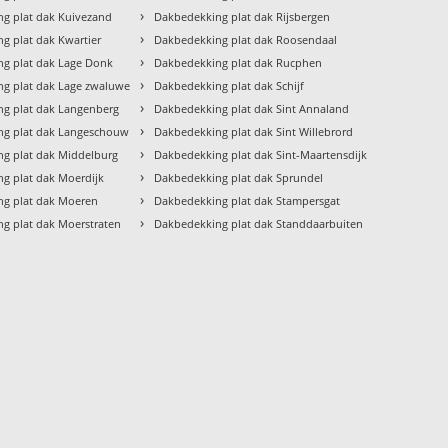
›
g plat dak Kuivezand
Dakbedekking plat dak Rijsbergen
›
g plat dak Kwartier
Dakbedekking plat dak Roosendaal
›
g plat dak Lage Donk
Dakbedekking plat dak Rucphen
›
g plat dak Lage zwaluwe
Dakbedekking plat dak Schijf
›
g plat dak Langenberg
Dakbedekking plat dak Sint Annaland
›
ng plat dak Langeschouw
Dakbedekking plat dak Sint Willebrord
›
g plat dak Middelburg
Dakbedekking plat dak Sint-Maartensdijk
›
g plat dak Moerdijk
Dakbedekking plat dak Sprundel
›
ng plat dak Moeren
Dakbedekking plat dak Stampersgat
›
g plat dak Moerstraten
Dakbedekking plat dak Standdaarbuiten