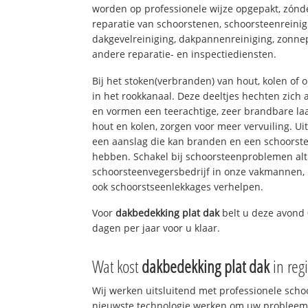
worden op professionele wijze opgepakt, zónd
reparatie van schoorstenen, schoorsteenreinig
dakgevelreiniging, dakpannenreiniging, zon
andere reparatie- en inspectiediensten.
Bij het stoken(verbranden) van hout, kolen of
in het rookkanaal. Deze deeltjes hechten zich
en vormen een teerachtige, zeer brandbare laa
hout en kolen, zorgen voor meer vervuiling. Ui
een aanslag die kan branden en een schoorste
hebben. Schakel bij schoorsteenproblemen alt
schoorsteenvegersbedrijf in onze vakmannen, 
ook schoorstseenlekkages verhelpen.
Voor
dakbedekking plat dak
belt u deze avond 
dagen per jaar voor u klaar.
Wat kost
dakbedekking plat dak
in reg
Wij werken uitsluitend met professionele sch
nieuwste technologie werken om uw probleem 