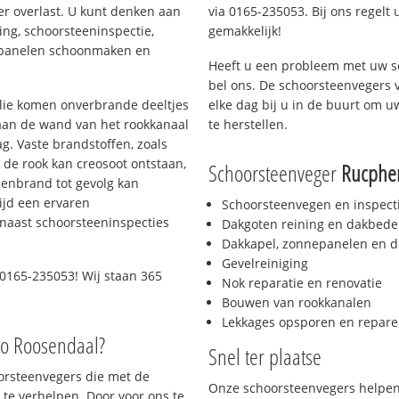
er overlast. U kunt denken aan
via 0165-235053. Bij ons regelt 
ing, schoorsteeninspectie,
gemakkelijk!
nepanelen schoonmaken en
Heeft u een probleem met uw s
bel ons. De schoorsteenvegers 
 olie komen onverbrande deeltjes
elke dag bij u in de buurt om 
 aan de wand van het rookkanaal
te herstellen.
g. Vaste brandstoffen, zoals
t de rook kan creosoot ontstaan,
Schoorsteenveger
Rucphe
enbrand tot gevolg kan
ijd een ervaren
Schoorsteenvegen en inspect
naast schoorsteeninspecties
Dakgoten reining en dakbede
Dakkapel, zonnepanelen en d
Gevelreiniging
0165-235053! Wij staan 365
Nok reparatie en renovatie
Bouwen van rookkanalen
Lekkages opsporen en repare
io Roosendaal?
Snel ter plaatse
oorsteenvegers die met de
Onze schoorsteenvegers helpen 
te verhelpen. Door voor ons te