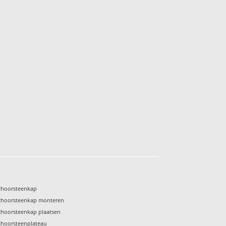
choorsteenkap
choorsteenkap monteren
choorsteenkap plaatsen
choorsteenplateau