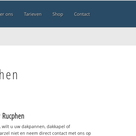
er ons
Tarieven
Shop
Contact
phen
r
Rucphen
 wilt u uw dakpannen, dakkapel of
arzel niet en neem direct contact met ons op