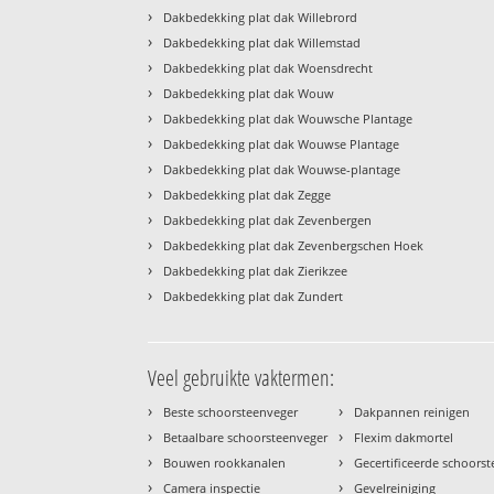
›
Dakbedekking plat dak Willebrord
›
Dakbedekking plat dak Willemstad
›
Dakbedekking plat dak Woensdrecht
›
Dakbedekking plat dak Wouw
›
Dakbedekking plat dak Wouwsche Plantage
›
Dakbedekking plat dak Wouwse Plantage
›
Dakbedekking plat dak Wouwse-plantage
›
Dakbedekking plat dak Zegge
›
Dakbedekking plat dak Zevenbergen
›
Dakbedekking plat dak Zevenbergschen Hoek
›
Dakbedekking plat dak Zierikzee
›
Dakbedekking plat dak Zundert
Veel gebruikte vaktermen:
›
›
Beste schoorsteenveger
Dakpannen reinigen
›
›
Betaalbare schoorsteenveger
Flexim dakmortel
›
›
Bouwen rookkanalen
Gecertificeerde schoors
›
›
Camera inspectie
Gevelreiniging