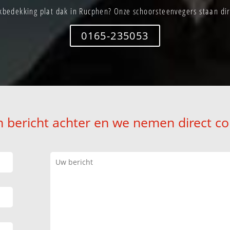
bedekking plat dak in Rucphen? Onze schoorsteenvegers staan dir
0165-235053
n bericht achter en we nemen direct co