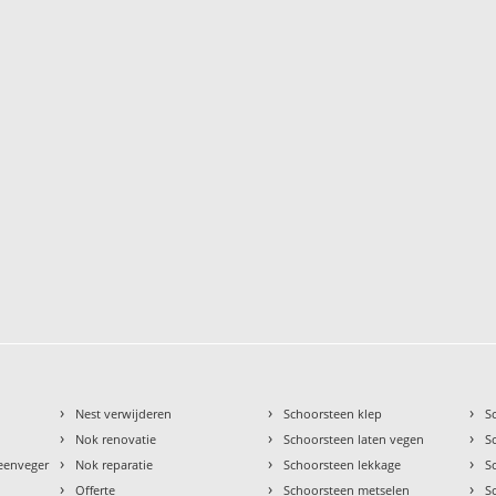
›
›
›
Nest verwijderen
Schoorsteen klep
S
›
›
›
Nok renovatie
Schoorsteen laten vegen
S
›
›
›
teenveger
Nok reparatie
Schoorsteen lekkage
S
›
›
›
Offerte
Schoorsteen metselen
S