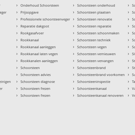
›
›
›
r
Onderhoud Schoorsteen
Schoorsteen onderhoud
S
›
›
›
eger
Prijsopgave
Schoorsteen plaatsen
S
›
›
›
Professionele schoorsteenveger
Schoorsteen renovatie
S
›
›
›
Reparatie dakgoot
Schoorsteen reparatie
S
›
›
›
Rookgasafvoer
Schoorsteen schoonmaken
S
›
›
›
Rookkanaal
Schoorsteen techniek
S
›
›
›
Rookkanaal aanleggen
Schoorsteen vegen
S
›
›
›
Rookkanaal laten vegen
Schoorsteen vernieuwen
S
›
›
›
Rookkanalen aanleggen
Schoorsteen vervangen
S
›
›
›
Schoorsteen
Schoorsteenbrand
S
›
›
›
Schoorsteen advies
Schoorsteenbrand voorkomen
S
›
›
›
einigen
Schoorsteen diagnose
Schoorsteeninspectie
Ta
›
›
›
er
Schoorsteen frezen
Schoorsteenkanaal
V
›
›
›
Schoorsteen frezen
Schoorsteenkanaal renoveren
V