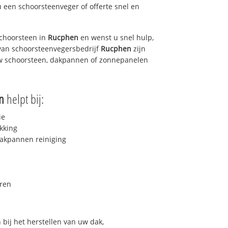
u een schoorsteenveger of offerte snel en
choorsteen in
Rucphen
en wenst u snel hulp,
van schoorsteenvegersbedrijf
Rucphen
zijn
uw schoorsteen, dakpannen of zonnepanelen
n
helpt bij:
ie
kking
akpannen reiniging
ren
bij het herstellen van uw dak,