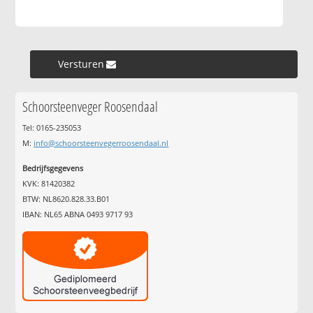
Versturen »
Schoorsteenveger Roosendaal
Tel: 0165-235053
M:
info@schoorsteenvegerroosendaal.nl
Bedrijfsgegevens
KVK: 81420382
BTW: NL8620.828.33.B01
IBAN: NL65 ABNA 0493 9717 93